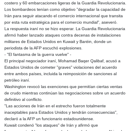
MNT 4157.510076
costero y 60 embarcaciones ligeras de la Guardia Revolucionaria.
MOP 9.34149
Los bombardeos tenían como objetivo "degradar la capacidad de
MRU 46.349915
Irán para seguir atacando el comercio internacional que transita
MUR 54.396619
por esta ruta estratégica para el comercio mundial", aseveró.
MVR 17.862733
La respuesta iraní no se hizo esperar. La Guardia Revolucionaria
MWK 2008.207995
afirmó haber lanzado ataques contra decenas de instalaciones
MXN 19.811776
militares de Estados Unidos en Kuwait y Baréin, donde un
MYR 4.728715
periodista de la AFP escuchó explosiones.
MZN 73.882892
- "El fantasma de la guerra vuelve" -
NAD 18.78764
El principal negociador iraní, Mohamad Baqer Qalibaf, acusó a
NGN 1577.963717
Estados Unidos de cometer "graves" violaciones del acuerdo
NIO 42.540713
entre ambos países, incluida la reimposición de sanciones al
NOK 10.99759
petróleo iraní.
NPR 176.001898
Washington revocó las exenciones que permitían ciertas ventas
NZD 1.961547
de crudo mientras continúan las negociaciones sobre un acuerdo
OMR 0.442559
definitivo al conflicto.
PAB 1.15598
"Las acciones de Irán en el estrecho fueron totalmente
PEN 3.913564
inaceptables para Estados Unidos y tendrán consecuencias",
PGK 5.112721
declaró a la AFP un funcionario estadounidense.
PHP 70.183258
Kuwait condenó "los ataques" de Irán y afirmó que