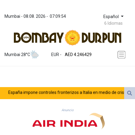
Mumbai
 - 
08.08. 2026
 - 
07:09:54
Español
6 Idiomas
ZWL 372.275202
AED 4.246429
Mumbai 28°C
EUR
 - 
AED 4.246429
AFN 76.887634
ALL 93.189144
AMD 423.342651
AOA 1060.176801
ARS 1724.882575
España impone controles fronterizos a Italia en medio de crisis por mig
AUD 1.635501
AWG 2.082489
AZN 1.97002
Anuncio
BAM 1.961391
BBD 2.328337
BDT 143.102254
BHD 0.435984