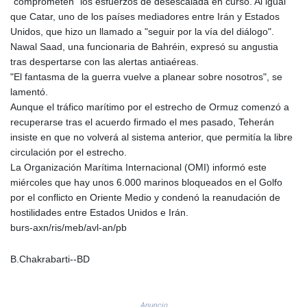
PKR 321.178758
"comprometen" los esfuerzos de desescalada en curso. Al igual
PLN 4.299905
que Catar, uno de los países mediadores entre Irán y Estados
PYG 6873.802279
Unidos, que hizo un llamado a "seguir por la vía del diálogo".
QAR 4.213541
Nawal Saad, una funcionaria de Bahréin, expresó su angustia
RON 5.244583
tras despertarse con las alertas antiaéreas.
RSD 117.953626
"El fantasma de la guerra vuelve a planear sobre nosotros", se
RUB 94.679224
lamentó.
RWF 1693.738704
Aunque el tráfico marítimo por el estrecho de Ormuz comenzó a
SAR 4.370455
recuperarse tras el acuerdo firmado el mes pasado, Teherán
SBD 9.325039
insiste en que no volverá al sistema anterior, que permitía la libre
SCR 16.735107
circulación por el estrecho.
SDG 694.263698
La Organización Marítima Internacional (OMI) informó este
SEK 10.961095
miércoles que hay unos 6.000 marinos bloqueados en el Golfo
SGD 1.477777
por el conflicto en Oriente Medio y condenó la reanudación de
SLE 28.445176
hostilidades entre Estados Unidos e Irán.
SOS 694.263682
burs-axn/ris/meb/avl-an/pb
SRD 43.778814
STD 23929.673396
B.Chakrabarti--BD
STN 24.712399
SVC 10.11514
SZL 18.781467
Anuncio