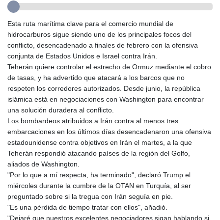
GTQ 8.820142
GYD 241.849406
HKD 9.067746
Esta ruta marítima clave para el comercio mundial de
HNL 31.077375
hidrocarburos sigue siendo uno de los principales focos del
HRK 7.536622
conflicto, desencadenado a finales de febrero con la ofensiva
HTG 151.150865
conjunta de Estados Unidos e Israel contra Irán.
HUF 363.096405
Teherán quiere controlar el estrecho de Ormuz mediante el cobro
IDR 20580.370421
de tasas, y ha advertido que atacará a los barcos que no
ILS 3.468234
respeten los corredores autorizados. Desde junio, la república
IMP 0.859288
islámica está en negociaciones con Washington para encontrar
INR 109.992259
una solución duradera al conflicto.
IQD 1515.115748
Los bombardeos atribuidos a Irán contra al menos tres
IRR
embarcaciones en los últimos días desencadenaron una ofensiva
1590322.371805
estadounidense contra objetivos en Irán el martes, a la que
ISK 142.598215
Teherán respondió atacando países de la región del Golfo,
JEP 0.859288
aliados de Washington.
JMD 183.583315
"Por lo que a mí respecta, ha terminado", declaró Trump el
JOD 0.819746
miércoles durante la cumbre de la OTAN en Turquía, al ser
JPY 182.445186
preguntado sobre si la tregua con Irán seguía en pie.
KES 148.887592
"Es una pérdida de tiempo tratar con ellos", añadió.
KGS 101.104505
"Dejaré que nuestros excelentes negociadores sigan hablando si