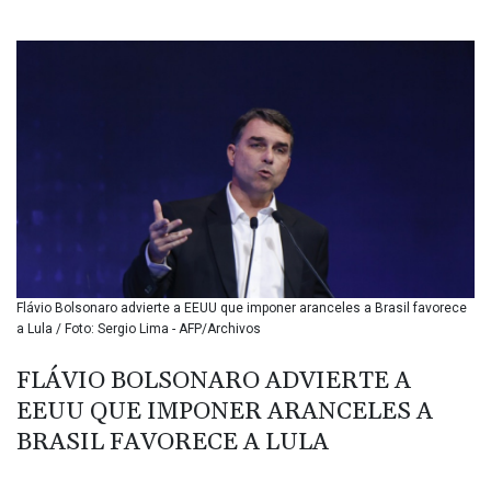
BIF 3451.157116
BMD 1.156136
BND 1.477082
BOB 13.69983
BRL 5.876989
BSD 1.152686
BTN 109.688637
BWP 15.558807
BYN 3.432357
BYR 22660.258427
BZD 2.318271
CAD 1.61333
Flávio Bolsonaro advierte a EEUU que imponer aranceles a Brasil favorece
CDF 2615.761404
a Lula / Foto: Sergio Lima - AFP/Archivos
CHF 0.934181
CLF 0.026836
FLÁVIO BOLSONARO ADVIERTE A
CLP 1056.199727
EEUU QUE IMPONER ARANCELES A
CNY 7.801146
CNH 7.796152
BRASIL FAVORECE A LULA
COP 3633.55485
CRC 523.993489