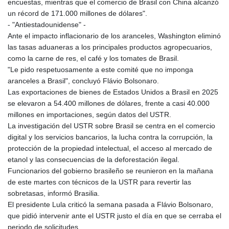
encuestas, mientras que el comercio de Brasil con China alcanzó
MNT 4159.0218
un récord de 171.000 millones de dólares".
MOP 9.314584
- "Antiestadounidense" -
MRU 46.338424
Ante el impacto inflacionario de los aranceles, Washington eliminó
MUR 54.419742
las tasas aduaneras a los principales productos agropecuarios,
MVR 17.862733
como la carne de res, el café y los tomates de Brasil.
MWK 1998.775164
"Le pido respetuosamente a este comité que no imponga
MXN 19.811945
aranceles a Brasil", concluyó Flávio Bolsonaro.
MYR 4.728715
Las exportaciones de bienes de Estados Unidos a Brasil en 2025
MZN 73.882892
se elevaron a 54.400 millones de dólares, frente a casi 40.000
NAD 18.726567
millones en importaciones, según datos del USTR.
NGN 1577.963717
La investigación del USTR sobre Brasil se centra en el comercio
NIO 42.419473
digital y los servicios bancarios, la lucha contra la corrupción, la
NOK 10.99759
protección de la propiedad intelectual, el acceso al mercado de
NPR 175.501819
etanol y las consecuencias de la deforestación ilegal.
NZD 1.961547
Funcionarios del gobierno brasileño se reunieron en la mañana
OMR 0.442445
de este martes con técnicos de la USTR para revertir las
PAB 1.152686
sobretasas, informó Brasilia.
PEN 3.903651
El presidente Lula criticó la semana pasada a Flávio Bolsonaro,
PGK 5.093937
que pidió intervenir ante el USTR justo el día en que se cerraba el
PHP 70.183258
periodo de solicitudes.