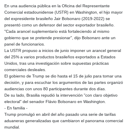
GTQ 8.794891
En una audiencia pública en la Oficina del Representante
GYD 241.157003
Comercial estadounidense (USTR) en Washington, el hijo mayor
HKD 9.067746
del expresidente brasileño Jair Bolsonaro (2019-2022) se
HNL 30.895616
presentó como un defensor del sector exportador brasileño.
HRK 7.536622
"Cada arancel suplementario está fortaleciendo al mismo
HTG 150.718127
gobierno que se pretende presionar", dijo Bolsonaro ante un
HUF 363.096405
panel de funcionarios.
IDR 20580.370421
La USTR propuso a inicios de junio imponer un arancel general
ILS 3.468234
del 25% a varios productos brasileños exportados a Estados
IMP 0.8566
Unidos, tras una investigación sobre supuestas prácticas
INR 110.076256
comerciales desleales.
IQD 1509.981237
El gobierno de Trump se dio hasta el 15 de julio para tomar una
IRR
decisión, y para escuchar los argumentos de las partes organizó
1590322.371805
audiencias con unos 80 participantes durante dos días.
ISK 142.598215
De su lado, Brasilia repudió la intervención "con claro objetivo
JEP 0.8566
electoral" del senador Flávio Bolsonaro en Washington.
JMD 183.057725
- En familia -
JOD 0.819746
Trump promulgó en abril del año pasado una serie de tarifas
JPY 182.445186
aduaneras generalizadas que cambiaron el panorama comercial
KES 149.158147
mundial.
KGS 101.104505