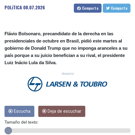
CUC 1.156136
POLíTICA
08.07.2026
Comparta
Comparta
CUP 30.637594
CVE 110.26363
CZK 24.258158
DJF 205.267449
Flávio Bolsonaro, precandidato de la derecha en las
DKK 7.477932
presidenciales de octubre en Brasil, pidió este martes al
DOP 67.289164
gobierno de Donald Trump que no imponga aranceles a su
DZD 152.967099
país porque a su juicio benefician a su rival, el presidente
EGP 57.293288
Luiz Inácio Lula da Silva.
ERN 17.342035
ETB 186.049588
Anuncio
FJD 2.553384
FKP 0.8566
GBP 0.856968
GEL 3.017966
GGP 0.8566
GHS 13.526832
Escucha
Deja de escuchar
GIP 0.8566
Tamaño del texto:
GMD 84.980421
GNF 10123.874202