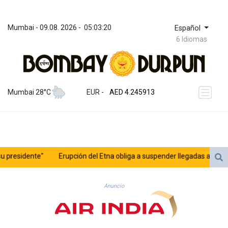
Mumbai
 - 
09.08. 2026
 - 
05:03:20
Español
6 Idiomas
ZWL 372.275202
AED 4.245913
Mumbai 28°C
EUR
 - 
AED 4.245913
AFN 76.887634
ALL 93.218842
AMD 422.094755
AOA 1060.176801
ARS 1724.882567
esidente"
Erupción del Etna obliga a suspender llegadas a un aeropu
AUD 1.638747
AWG 2.082489
AZN 1.97002
Anuncio
BAM 1.955776
BBD 2.321671
BDT 142.688227
BHD 0.434695