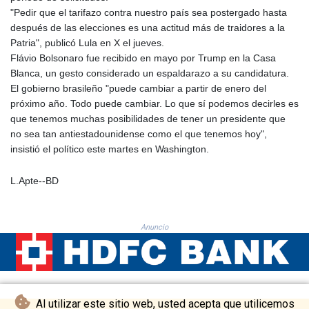
PKR 320.014324
"Pedir que el tarifazo contra nuestro país sea postergado hasta
PLN 4.299905
después de las elecciones es una actitud más de traidores a la
PYG 6853.914834
Patria", publicó Lula en X el jueves.
QAR 4.213648
Flávio Bolsonaro fue recibido en mayo por Trump en la Casa
RON 5.244583
Blanca, un gesto considerado un espaldarazo a su candidatura.
RSD 117.338542
El gobierno brasileño "puede cambiar a partir de enero del
RUB 94.679224
próximo año. Todo puede cambiar. Lo que sí podemos decirles es
RWF 1694.978938
que tenemos muchas posibilidades de tener un presidente que
SAR 4.345489
no sea tan antiestadounidense como el que tenemos hoy",
SBD 9.325039
insistió el político este martes en Washington.
SCR 16.705092
SDG 694.263698
L.Apte--BD
SEK 10.961095
SGD 1.477661
SLE 28.445176
Anuncio
SOS 658.791814
SRD 43.778814
STD 23929.673396
STN 24.499696
SVC 10.085875
Al utilizar este sitio web, usted acepta que utilicemos
SZL 18.722767