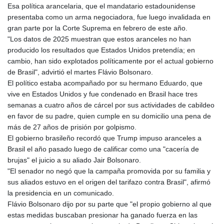
Esa política arancelaria, que el mandatario estadounidense
KHR 4681.941823
presentaba como un arma negociadora, fue luego invalidada en
KMF 492.514185
gran parte por la Corte Suprema en febrero de este año.
KRW 1627.712241
"Los datos de 2025 muestran que estos aranceles no han
KWD 0.356853
producido los resultados que Estados Unidos pretendía; en
KYD 0.960588
cambio, han sido explotados políticamente por el actual gobierno
KZT 540.233287
de Brasil", advirtió el martes Flávio Bolsonaro.
LAK 26025.676609
El político estaba acompañado por su hermano Eduardo, que
LBP
vive en Estados Unidos y fue condenado en Brasil hace tres
103223.017367
semanas a cuatro años de cárcel por sus actividades de cabildeo
LKR 386.635196
en favor de su padre, quien cumple en su domicilio una pena de
LRD 208.057415
más de 27 años de prisión por golpismo.
LSL 18.726567
El gobierno brasileño recordó que Trump impuso aranceles a
LTL 3.413768
Brasil el año pasado luego de calificar como una "cacería de
LVL 0.699335
brujas" el juicio a su aliado Jair Bolsonaro.
LYD 7.331909
"El senador no negó que la campaña promovida por su familia y
MAD 10.743067
sus aliados estuvo en el origen del tarifazo contra Brasil", afirmó
MDL 20.044751
la presidencia en un comunicado.
MGA 4918.938878
Flávio Bolsonaro dijo por su parte que "el propio gobierno al que
MKD 61.524236
estas medidas buscaban presionar ha ganado fuerza en las
MMK 2427.596601