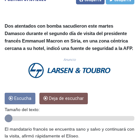
CUC 1.152209
CUP 30.533527
CVE 110.287357
CZK 24.243908
Dos atentados con bomba sacudieron este martes
DJF 205.567023
Damasco durante el segundo día de visita del presidente
DKK 7.475736
francés Emmanuel Macron en Siria, en una zona céntrica
DOP 67.265387
cercana a su hotel, indicó una fuente de seguridad a la AFP.
DZD 153.102878
EGP 57.247371
Anuncio
ERN 17.283128
ETB 186.320421
FJD 2.552604
FKP 0.856369
GBP 0.856512
Escucha
Deja de escuchar
GEL 3.013019
GGP 0.856369
Tamaño del texto:
GHS 13.568751
GIP 0.856369
GMD 85.263702
El mandatario francés se encuentra sano y salvo y continuará con
GNF 10137.703095
la visita, afirmó rápidamente el Elíseo.