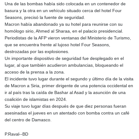
GTQ 8.808015
Una de las bombas había sido colocada en un contenedor de
GYD 241.504196
basura y la otra en un vehículo situado cerca del hotel Four
HKD 9.039024
Seasons, precisó la fuente de seguridad.
HNL 30.940078
Macron había abandonado ya su hotel para reunirse con su
HRK 7.533599
homólogo sirio, Ahmed al Sharaa, en el palacio presidencial.
HTG 150.927975
Periodistas de la AFP vieron ventanas del Ministerio de Turismo,
HUF 365.333043
que se encuentra frente al lujoso hotel Four Seasons,
IDR 20624.533343
destrozadas por las explosiones.
ILS 3.472762
Un importante dispositivo de seguridad fue desplegado en el
IMP 0.856369
lugar, al que también acudieron ambulancias, bloqueando el
INR 109.715086
acceso de la prensa a la zona.
IQD 1512.239361
El incidente tuvo lugar durante el segundo y último día de la visita
IRR
de Macron a Siria, primer dirigente de una potencia occidental en
1584113.947438
ir al país tras la caída de Bashar al Asad y la asunción de una
ISK 142.468329
coalición de islamistas en 2024.
JEP 0.856369
Su viaje tuvo lugar días después de que diez personas fueran
JMD 182.981857
asesinadas el jueves en un atentado con bomba contra un café
JOD 0.816908
del centro de Damasco.
JPY 182.455111
KES 149.049537
P.Raval--BD
KGS 100.760472