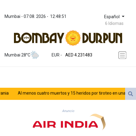
Mumbai
 - 
07.08. 2026
 - 
12:48:51
Español
6 Idiomas
ZWL 371.010688
AED 4.231483
Mumbai 28°C
EUR
 - 
AED 4.231483
AFN 75.467656
ALL 93.271336
AMD 422.196577
AOA 1057.72755
ARS 1728.022837
a
Al menos cuatro muertos y 15 heridos por tiroteo en una escuela 
AUD 1.6396
AWG 2.073975
AZN 1.938486
Anuncio
BAM 1.956247
BBD 2.325032
BDT 142.892687
BHD 0.4353