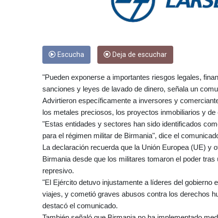
Escucha
Deja de escuchar
"Pueden exponerse a importantes riesgos legales, financ
sanciones y leyes de lavado de dinero, señala un comu
Advirtieron específicamente a inversores y comerciante
los metales preciosos, los proyectos inmobiliarios y de
"Estas entidades y sectores han sido identificados co
para el régimen militar de Birmania", dice el comunicad
La declaración recuerda que la Unión Europea (UE) y o
Birmania desde que los militares tomaron el poder tra
represivo.
"El Ejército detuvo injustamente a líderes del gobierno 
viajes, y cometió graves abusos contra los derechos hum
destacó el comunicado.
También señaló que Birmania no ha implementado medida