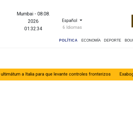
Mumbai
-
08.08.
Español
2026
6 Idiomas
01:32:35
POLÍTICA
ECONOMÍA
DEPORTE
BOU
talia para que levante controles fronterizos
Exabogado de Trump