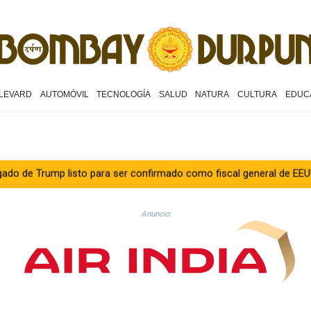
LEVARD
AUTOMÓVIL
TECNOLOGÍA
SALUD
NATURA
CULTURA
EDUC
 listo para ser confirmado como fiscal general de EEUU
Muere 
Anuncio