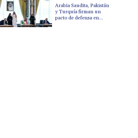
CUP 30.637949
Arabia Saudita, Pakistán
CVE 110.647961
y Turquía firman un
CZK 24.266354
pacto de defensa en
medio de la tensión con
DJF 205.471255
Irán
DKK 7.476127
DOP 67.346134
DZD 153.688915
EGP 57.556612
ERN 17.342235
ETB 186.583498
FJD 2.553413
FKP 0.859298
GBP 0.856793
GEL 3.023376
GGP 0.859298
GHS 13.596763
GIP 0.859298
GMD 84.981404
GNF 10145.207892