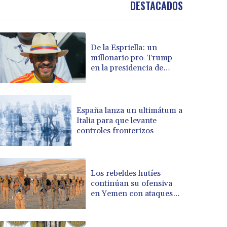
DESTACADOS
BOB 13.739681
BRL 5.892665
BSD 1.156009
De la Espriella: un
BTN 110.002458
millonario pro-Trump
BWP 15.603659
en la presidencia de
BYN 3.442252
Colombia
BYR 22660.520413
BZD 2.324924
CAD 1.611493
España lanza un ultimátum a
Italia para que levante
CDF 2615.791646
controles fronterizos
CHF 0.933942
CLF 0.026753
CLP 1056.362238
CNY 7.801236
Los rebeldes hutíes
CNH 7.796982
continúan su ofensiva
en Yemen con ataques
COP 3648.921861
en una región petrolera
CRC 525.515435
CUC 1.156149