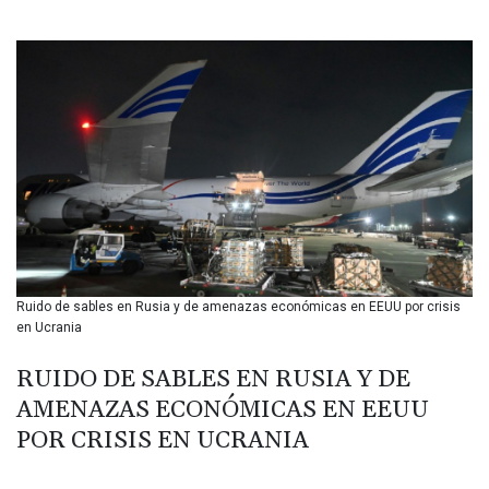
BIF 3451.157116
BMD 1.156136
BND 1.477082
BOB 13.69983
BRL 5.876989
BSD 1.152686
BTN 109.688637
BWP 15.558807
BYN 3.432357
BYR 22660.258427
BZD 2.318271
CAD 1.612983
Ruido de sables en Rusia y de amenazas económicas en EEUU por crisis
CDF 2615.761404
en Ucrania
CHF 0.93588
CLF 0.026829
RUIDO DE SABLES EN RUSIA Y DE
CLP 1055.916879
AMENAZAS ECONÓMICAS EN EEUU
CNY 7.801146
CNH 7.796152
POR CRISIS EN UCRANIA
COP 3633.55485
CRC 523.993489