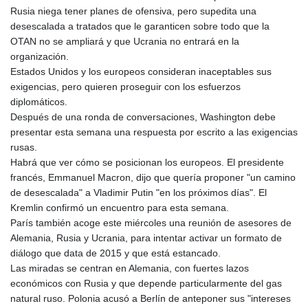
PKR 320.014324
Rusia niega tener planes de ofensiva, pero supedita una
PLN 4.299905
desescalada a tratados que le garanticen sobre todo que la
PYG 6853.914834
OTAN no se ampliará y que Ucrania no entrará en la
QAR 4.213648
organización.
RON 5.244583
Estados Unidos y los europeos consideran inaceptables sus
RSD 117.338542
exigencias, pero quieren proseguir con los esfuerzos
RUB 94.338828
diplomáticos.
RWF 1694.978938
Después de una ronda de conversaciones, Washington debe
SAR 4.329446
presentar esta semana una respuesta por escrito a las exigencias
SBD 9.325039
rusas.
SCR 16.705092
Habrá que ver cómo se posicionan los europeos. El presidente
SDG 694.263698
francés, Emmanuel Macron, dijo que quería proponer "un camino
SEK 10.961095
de desescalada" a Vladimir Putin "en los próximos días". El
SGD 1.467719
Kremlin confirmó un encuentro para esta semana.
SLE 28.445176
París también acoge este miércoles una reunión de asesores de
SOS 658.791814
Alemania, Rusia y Ucrania, para intentar activar un formato de
SRD 43.778814
diálogo que data de 2015 y que está estancado.
STD 23929.673396
Las miradas se centran en Alemania, con fuertes lazos
STN 24.499696
económicos con Rusia y que depende particularmente del gas
SVC 10.085875
natural ruso. Polonia acusó a Berlín de anteponer sus "intereses
SZL 18.722767