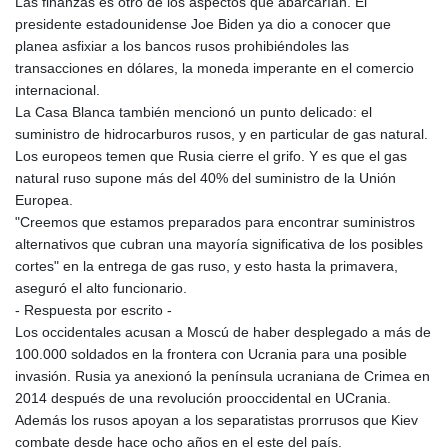
Las finanzas es otro de los aspectos que abarcarían. El
MNT 4157.293457
presidente estadounidense Joe Biden ya dio a conocer que
MOP 9.314584
planea asfixiar a los bancos rusos prohibiéndoles las
MRU 46.338424
transacciones en dólares, la moneda imperante en el comercio
MUR 54.419742
internacional.
MVR 17.862733
La Casa Blanca también mencionó un punto delicado: el
MWK 1998.775164
suministro de hidrocarburos rusos, y en particular de gas natural.
MXN 20.094074
Los europeos temen que Rusia cierre el grifo. Y es que el gas
MYR 4.728715
natural ruso supone más del 40% del suministro de la Unión
MZN 73.882892
Europea.
NAD 18.726567
"Creemos que estamos preparados para encontrar suministros
NGN 1577.963717
alternativos que cubran una mayoría significativa de los posibles
NIO 42.419473
cortes" en la entrega de gas ruso, y esto hasta la primavera,
NOK 10.99759
aseguró el alto funcionario.
NPR 175.501819
- Respuesta por escrito -
NZD 1.966719
Los occidentales acusan a Moscú de haber desplegado a más de
OMR 0.442445
100.000 soldados en la frontera con Ucrania para una posible
PAB 1.152686
invasión. Rusia ya anexionó la península ucraniana de Crimea en
PEN 3.903651
2014 después de una revolución prooccidental en UCrania.
PGK 5.093937
Además los rusos apoyan a los separatistas prorrusos que Kiev
PHP 70.183258
combate desde hace ocho años en el este del país.