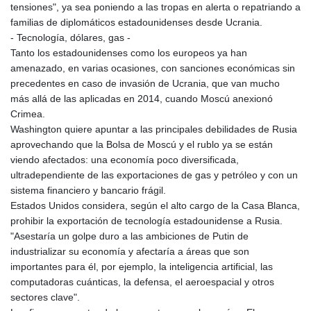
tensiones", ya sea poniendo a las tropas en alerta o repatriando a
KHR 4681.941823
familias de diplomáticos estadounidenses desde Ucrania.
KMF 492.514185
- Tecnología, dólares, gas -
KRW 1627.677557
Tanto los estadounidenses como los europeos ya han
KWD 0.356853
amenazado, en varias ocasiones, con sanciones económicas sin
KYD 0.960588
precedentes en caso de invasión de Ucrania, que van mucho
KZT 540.233287
más allá de las aplicadas en 2014, cuando Moscú anexionó
LAK 26025.676609
Crimea.
LBP
Washington quiere apuntar a las principales debilidades de Rusia
103223.017367
aprovechando que la Bolsa de Moscú y el rublo ya se están
LKR 386.635196
viendo afectados: una economía poco diversificada,
LRD 208.057415
ultradependiente de las exportaciones de gas y petróleo y con un
LSL 18.726567
sistema financiero y bancario frágil.
LTL 3.413768
Estados Unidos considera, según el alto cargo de la Casa Blanca,
LVL 0.699335
prohibir la exportación de tecnología estadounidense a Rusia.
LYD 7.331909
"Asestaría un golpe duro a las ambiciones de Putin de
MAD 10.743067
industrializar su economía y afectaría a áreas que son
MDL 20.044751
importantes para él, por ejemplo, la inteligencia artificial, las
MGA 4918.938878
computadoras cuánticas, la defensa, el aeroespacial y otros
MKD 61.529235
sectores clave".
MMK 2427.363841