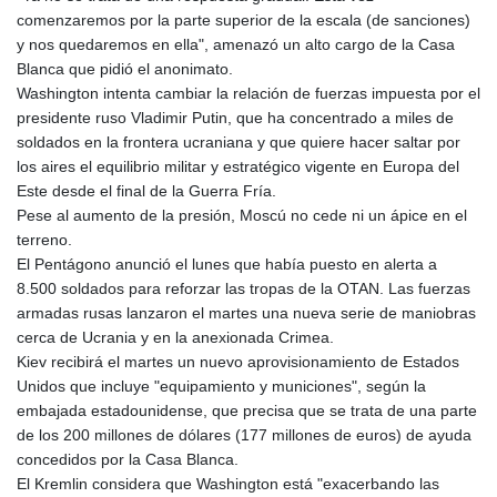
GTQ 8.794891
comenzaremos por la parte superior de la escala (de sanciones)
GYD 241.157003
y nos quedaremos en ella", amenazó un alto cargo de la Casa
HKD 9.066767
Blanca que pidió el anonimato.
HNL 30.895616
Washington intenta cambiar la relación de fuerzas impuesta por el
HRK 7.536622
presidente ruso Vladimir Putin, que ha concentrado a miles de
HTG 150.718127
soldados en la frontera ucraniana y que quiere hacer saltar por
HUF 363.096405
los aires el equilibrio militar y estratégico vigente en Europa del
IDR 20580.370421
Este desde el final de la Guerra Fría.
ILS 3.468234
Pese al aumento de la presión, Moscú no cede ni un ápice en el
IMP 0.857252
terreno.
INR 110.076256
El Pentágono anunció el lunes que había puesto en alerta a
IQD 1509.981237
8.500 soldados para reforzar las tropas de la OTAN. Las fuerzas
IRR
armadas rusas lanzaron el martes una nueva serie de maniobras
1590322.371805
cerca de Ucrania y en la anexionada Crimea.
ISK 142.598215
Kiev recibirá el martes un nuevo aprovisionamiento de Estados
JEP 0.857252
Unidos que incluye "equipamiento y municiones", según la
JMD 183.057725
embajada estadounidense, que precisa que se trata de una parte
JOD 0.819746
de los 200 millones de dólares (177 millones de euros) de ayuda
JPY 182.445186
concedidos por la Casa Blanca.
KES 149.158147
El Kremlin considera que Washington está "exacerbando las
KGS 101.104505