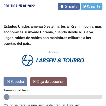
CUC 1.156136
POLíTICA
25.01.2022
Comparta
Comparta
CUP 30.637594
CVE 110.26363
CZK 24.258158
DJF 205.267449
Estados Unidos amenazó este martes al Kremlin con armas
DKK 7.477932
económicas si invade Ucrania, cuando desde Rusia ya
DOP 67.289164
llegan ruidos de sables con maniobras militares a las
DZD 152.967099
puertas del país.
EGP 57.293288
ERN 17.342035
Anuncio
ETB 186.049588
FJD 2.553384
FKP 0.857252
GBP 0.858527
GEL 3.017966
GGP 0.857252
Escucha
Deja de escuchar
GHS 13.526832
Tamaño del texto:
GIP 0.857252
GMD 84.980421
GNF 10123.874202
"Ya no se trata de una respuesta gradual. Esta vez