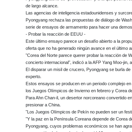
de largo alcance.
Las agencias de inteligencia estadounidenses y surcor
Pyongyang rechaza las propuestas de diálogo de Wash
serie de ensayos de armamento para hacer una demost
- Probar la reacción de EEUU -
Este último ensayo parece un desafío abierto a la prop
oferta que no ha generado ningún avance en el último a
"Corea del Norte parece querer probar la reacción de 
concierto internacional", indicó a la AFP Yang Moo-jin
El disparar un misil de crucero, Pyongyang se burla de
experto.
Estos ensayos se producen en un periodo complejo en l
los Juegos Olímpicos de Invierno en febrero y Corea de
Para Ahn Chan-il, un desertor norcoreano convertido e
presionar a China.
"Los Juegos Olímpicos de Pekín no pueden ser un festiv
"Y la paz en la Península Coreana depende de Corea de
Pyongyang, cuyos problemas económicos se han agravado