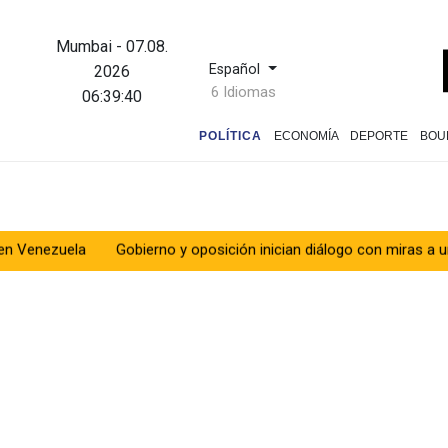
Mumbai
-
07.08.
Español
2026
6 Idiomas
06:39:41
POLÍTICA
ECONOMÍA
DEPORTE
BOU
la
Gobierno y oposición inician diálogo con miras a una transició