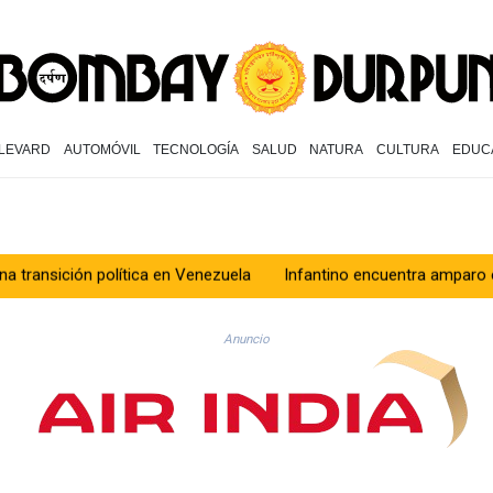
LEVARD
AUTOMÓVIL
TECNOLOGÍA
SALUD
NATURA
CULTURA
EDUC
n política en Venezuela
Infantino encuentra amparo en África an
Anuncio