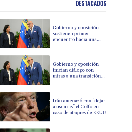
DESTACADOS
BOB 13.934392
BRL 5.903903
BSD 1.152055
Gobierno y oposición
BTN 109.639899
sostienen primer
BWP 15.581348
encuentro hacia una
BYN 3.410947
transición política en
BYR 22585.863139
Venezuela
BZD 2.316988
CAD 1.614976
Gobierno y oposición
inician diálogo con
CDF 2604.28847
miras a una transición
CHF 0.936438
política en Venezuela
CLF 0.026729
CLP 1055.405144
CNY 7.7772
Irán amenazó con "dejar
CNH 7.775921
a oscuras" el Golfo en
caso de ataques de EEUU
COP 3641.809104
CRC 524.040432
CUC 1.15234