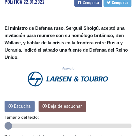
POLíTICA
22.01.2022
Comparta
Comparta
CUC 1.156136
CUP 30.637594
CVE 110.26363
CZK 24.258158
El ministro de Defensa ruso, Serguéi Shoigú, aceptó una
DJF 205.267449
invitación para reunirse con su homólogo británico, Ben
DKK 7.477932
Wallace, y hablar de la crisis en la frontera entre Rusia y
DOP 67.289164
Ucrania, indicó el sábado una fuente de Defensa del Reino
DZD 152.967099
EGP 57.293288
Unido.
ERN 17.342035
Anuncio
ETB 186.049588
FJD 2.553384
FKP 0.857252
GBP 0.858527
GEL 3.017966
GGP 0.857252
Escucha
Deja de escuchar
GHS 13.526832
GIP 0.857252
Tamaño del texto:
GMD 84.980421
GNF 10123.874202