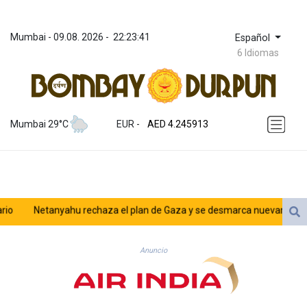
Mumbai
 - 
09.08. 2026
 - 
22:23:41
Español
6 Idiomas
ZWL 372.275202
AED 4.245913
Mumbai 29°C
EUR
 - 
AED 4.245913
AFN 76.887634
ALL 93.218842
AMD 422.094755
AOA 1060.176801
ARS 1724.882567
Netanyahu rechaza el plan de Gaza y se desmarca nuevamente de
AUD 1.638747
AWG 2.082489
AZN 1.97002
Anuncio
BAM 1.955776
BBD 2.321671
BDT 142.688227
BHD 0.434695