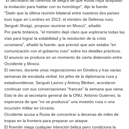
"El secretario de Defensa se alegra de que Rusia haya aceptado
GTQ 8.794891
la invitación para hablar con su homólogo", dijo la fuente.
GYD 241.157003
"Dado que la última reunión bilateral entre nuestros dos países
HKD 9.066767
tuvo lugar en Londres en 2013, el ministro de Defensa ruso,
HNL 30.895616
Serguéi Shoigú, propuso reunirse en Moscú", añadió.
HRK 7.536622
Por parte británica, "el ministro dejó claro que exploraría todas las
HTG 150.718127
vías para lograr la estabilidad y la resolución de la crisis
HUF 363.096405
ucraniana", añadió la fuente, que precisó que aún estaba "en
IDR 20580.370421
comunicación con el gobierno ruso" sobre los detalles prácticos.
ILS 3.468234
El anuncio se produce en un momento de cierta distensión entre
IMP 0.857252
Occidente y Moscú.
INR 110.076256
El viernes, durante unas negociaciones en Ginebra y tras varias
IQD 1509.981237
semanas de escalada verbal, los jefes de la diplomacia rusa y
IRR
estadounidense, Serguéi Lavrov y Antony Blinken, acordaron
1590322.371805
continuar con sus conversaciones "francas" la semana que viene.
ISK 142.598215
Esto le dio al secretario general de la ONU, António Guterres, la
JEP 0.857252
esperanza de que "no se produzca" una invasión rusa o una
JMD 183.057725
incursión militar en Ucrania.
JOD 0.819746
Occidente acusa a Rusia de concentrar a decenas de miles de
JPY 182.445186
tropas en la frontera para preparar un ataque.
KES 149.158147
El Kremlin niega cualquier intención bélica pero condiciona la
KGS 101.104505