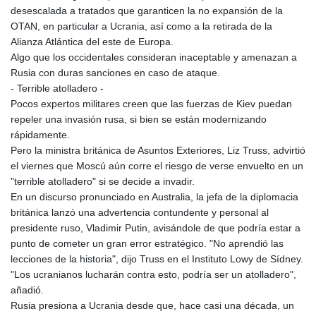
desescalada a tratados que garanticen la no expansión de la
KHR 4681.941823
OTAN, en particular a Ucrania, así como a la retirada de la
KMF 492.514185
Alianza Atlántica del este de Europa.
KRW 1627.677557
Algo que los occidentales consideran inaceptable y amenazan a
KWD 0.356853
Rusia con duras sanciones en caso de ataque.
KYD 0.960588
- Terrible atolladero -
KZT 540.233287
Pocos expertos militares creen que las fuerzas de Kiev puedan
LAK 26025.676609
repeler una invasión rusa, si bien se están modernizando
LBP
rápidamente.
103223.017367
Pero la ministra británica de Asuntos Exteriores, Liz Truss, advirtió
LKR 386.635196
el viernes que Moscú aún corre el riesgo de verse envuelto en un
LRD 208.057415
"terrible atolladero" si se decide a invadir.
LSL 18.726567
En un discurso pronunciado en Australia, la jefa de la diplomacia
LTL 3.413768
británica lanzó una advertencia contundente y personal al
LVL 0.699335
presidente ruso, Vladimir Putin, avisándole de que podría estar a
LYD 7.331909
punto de cometer un gran error estratégico. "No aprendió las
MAD 10.743067
lecciones de la historia", dijo Truss en el Instituto Lowy de Sídney.
MDL 20.044751
"Los ucranianos lucharán contra esto, podría ser un atolladero",
MGA 4918.938878
añadió.
MKD 61.529235
Rusia presiona a Ucrania desde que, hace casi una década, un
MMK 2427.363841