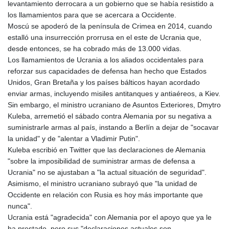
levantamiento derrocara a un gobierno que se había resistido a
MNT 4157.293457
los llamamientos para que se acercara a Occidente.
MOP 9.314584
Moscú se apoderó de la península de Crimea en 2014, cuando
MRU 46.338424
estalló una insurrección prorrusa en el este de Ucrania que,
MUR 54.419742
desde entonces, se ha cobrado más de 13.000 vidas.
MVR 17.862733
Los llamamientos de Ucrania a los aliados occidentales para
MWK 1998.775164
reforzar sus capacidades de defensa han hecho que Estados
MXN 20.094074
Unidos, Gran Bretaña y los países bálticos hayan acordado
MYR 4.728715
enviar armas, incluyendo misiles antitanques y antiaéreos, a Kiev.
MZN 73.882892
Sin embargo, el ministro ucraniano de Asuntos Exteriores, Dmytro
NAD 18.726567
Kuleba, arremetió el sábado contra Alemania por su negativa a
NGN 1577.963717
suministrarle armas al país, instando a Berlín a dejar de "socavar
NIO 42.419473
la unidad" y de "alentar a Vladimir Putin".
NOK 10.99759
Kuleba escribió en Twitter que las declaraciones de Alemania
NPR 175.501819
"sobre la imposibilidad de suministrar armas de defensa a
NZD 1.966719
Ucrania" no se ajustaban a "la actual situación de seguridad".
OMR 0.442445
Asimismo, el ministro ucraniano subrayó que "la unidad de
PAB 1.152686
Occidente en relación con Rusia es hoy más importante que
PEN 3.903651
nunca".
PGK 5.093937
Ucrania está "agradecida" con Alemania por el apoyo que ya le
PHP 70.183258
ha prestado, pero sus "declaraciones actuales son