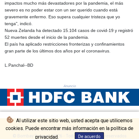
impactos mucho más devastadores por la pandemia, el más
KHR 4678.736198
severo es no poder estar con un ser querido cuando está
KMF 492.029653
gravemente enfermo. Eso supera cualquier tristeza que yo
KRW 1634.854919
tenga", indicó.
KWD 0.356502
Nueva Zelanda ha detectado 15.104 casos de covid-19 y registró
KYD 0.95993
52 muertes desde el inicio de la pandemia.
KZT 539.854059
El país ha aplicado restricciones fronterizas y confinamientos
LAK 26007.744878
gran parte de los últimos dos años por el coronavirus.
LBP
103151.896551
L.Panchal--BD
LKR 386.368803
LRD 207.915862
LSL 18.713665
Anuncio
LTL 3.410413
LVL 0.698648
LYD 7.326857
MAD 10.735711
MDL 20.03094
Al utilizar este sitio web, usted acepta que utilicemos
MGA 4915.549722
cookies. Puede encontrar más información en la política de
MKD 61.482111
MMK 2424.978038
© Bombay Durpun - 2026 - Todos los derechos reservados
privacidad.
De acuerdo