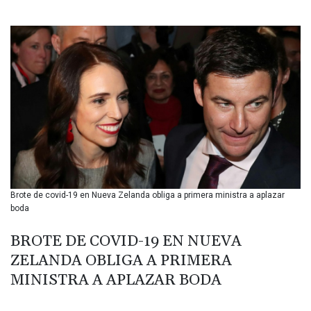
BIF 3448.794183
BMD 1.154999
BND 1.47607
BOB 13.69045
BRL 5.871903
BSD 1.151891
BTN 109.610691
BWP 15.548087
BYN 3.429992
BYR 22637.986149
BZD 2.316674
CAD 1.612385
Brote de covid-19 en Nueva Zelanda obliga a primera ministra a aplazar
CDF 2613.184708
boda
CHF 0.93455
CLF 0.026793
BROTE DE COVID-19 EN NUEVA
CLP 1054.514069
ZELANDA OBLIGA A PRIMERA
CNY 7.793467
CNH 7.793133
MINISTRA A APLAZAR BODA
COP 3647.129719
CRC 523.632457