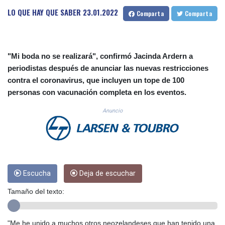
CUC 1.154999
LO QUE HAY QUE SABER
23.01.2022
Comparta
Comparta
CUP 30.607481
CVE 110.185275
CZK 24.265669
DJF 205.12602
"Mi boda no se realizará", confirmó Jacinda Ardern a
DKK 7.475433
periodistas después de anunciar las nuevas restricciones
DOP 67.242802
contra el coronavirus, que incluyen un tope de 100
DZD 152.86435
personas con vacunación completa en los eventos.
EGP 57.523697
ERN 17.324989
Anuncio
ETB 185.9214
FJD 2.550874
FKP 0.856409
GBP 0.856576
GEL 3.014376
GGP 0.856409
Escucha
Deja de escuchar
GHS 13.514706
Tamaño del texto:
GIP 0.856409
GMD 84.88182
GNF 10116.767543
"Me he unido a muchos otros neozelandeses que han tenido una