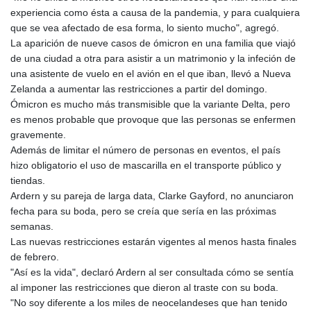
GTQ 8.788641
experiencia como ésta a causa de la pandemia, y para cualquiera
GYD 240.940815
que se vea afectado de esa forma, lo siento mucho", agregó.
HKD 9.061061
La aparición de nueve casos de ómicron en una familia que viajó
HNL 30.874329
de una ciudad a otra para asistir a un matrimonio y la infeción de
HRK 7.533022
una asistente de vuelo en el avión en el que iban, llevó a Nueva
HTG 150.614934
Zelanda a aumentar las restricciones a partir del domingo.
HUF 363.351257
Ómicron es mucho más transmisible que la variante Delta, pero
IDR 20577.46741
es menos probable que provoque que las personas se enfermen
ILS 3.464825
gravemente.
IMP 0.856409
Además de limitar el número de personas en eventos, el país
INR 109.953282
hizo obligatorio el uso de mascarilla en el transporte público y
IQD 1508.947386
tiendas.
IRR
Ardern y su pareja de larga data, Clarke Gayford, no anunciaron
1588759.278174
fecha para su boda, pero se creía que sería en las próximas
ISK 142.596885
semanas.
JEP 0.856409
Las nuevas restricciones estarán vigentes al menos hasta finales
JMD 182.931598
de febrero.
JOD 0.818824
"Así es la vida", declaró Ardern al ser consultada cómo se sentía
JPY 182.749783
al imponer las restricciones que dieron al traste con su boda.
KES 148.856594
"No soy diferente a los miles de neocelandeses que han tenido
KGS 101.005022