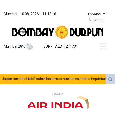
Mumbai
 - 
10.08. 2026
 - 
11:13:16
Español
6 Idiomas
ZWL 371.909301
AED 4.241731
Mumbai 28°C
EUR
 - 
AED 4.241731
AFN 76.801983
ALL 93.154614
AMD 421.794808
AOA 1059.13458
ARS 1724.902945
ón rompe el tabú sobre las armas nucleares pese a inquietud de pacifi
AUD 1.636183
AWG 2.080442
AZN 1.952715
Anuncio
BAM 1.954437
BBD 2.320072
BDT 142.590531
BHD 0.434395