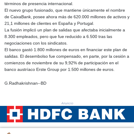
términos de presencia internacional.
KHR 4684.773512
El nuevo grupo fusionado, que mantiene únicamente el nombre
KMF 492.554315
de CaixaBank, posee ahora más de 620.000 millones de activos y
KRW 1633.35962
21,1 millones de clientes en España y Portugal.
KWD 0.3563
La fusión implicó un plan de salidas que afectaba inicialmente a
KYD 0.961169
8.300 empleados, pero que fue reducido a 6.500 tras las
KZT 540.560026
negociaciones con los sindicatos.
LAK 26041.078389
El banco gastó 1.800 millones de euros en financiar este plan de
LBP
salidas. El desembolso fue compensado, en parte, por la cesión a
103284.103894
comienzos de noviembre de su 9,92% de participación en el
LKR 386.869037
banco austríaco Erste Group por 1.500 millones de euros.
LRD 208.186862
LSL 18.737893
G.Radhakrishnan--BD
LTL 3.406053
LVL 0.697755
LYD 7.336566
Anuncio
MAD 10.74989
MDL 20.056874
MGA 4921.849865
MKD 61.568318
MMK 2421.882171