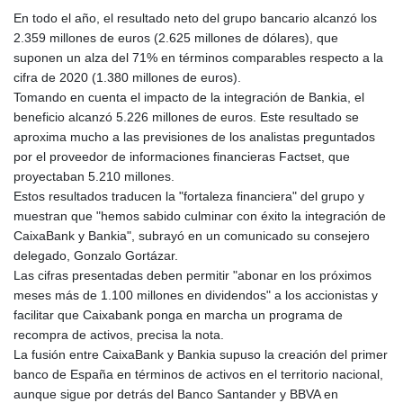
GTQ 8.80021
En todo el año, el resultado neto del grupo bancario alcanzó los
GYD 241.302858
2.359 millones de euros (2.625 millones de dólares), que
HKD 9.049284
suponen un alza del 71% en términos comparables respecto a la
HNL 30.914302
cifra de 2020 (1.380 millones de euros).
HRK 7.536546
Tomando en cuenta el impacto de la integración de Bankia, el
HTG 150.809283
beneficio alcanzó 5.226 millones de euros. Este resultado se
HUF 364.573259
aproxima mucho a las previsiones de los analistas preguntados
IDR 20594.998152
por el proveedor de informaciones financieras Factset, que
ILS 3.463666
proyectaban 5.210 millones.
IMP 0.857346
Estos resultados traducen la "fortaleza financiera" del grupo y
INR 109.83378
muestran que "hemos sabido culminar con éxito la integración de
IQD 1510.89449
CaixaBank y Bankia", subrayó en un comunicado su consejero
IRR
delegado, Gonzalo Gortázar.
1585920.982023
Las cifras presentadas deben permitir "abonar en los próximos
ISK 142.572116
meses más de 1.100 millones en dividendos" a los accionistas y
JEP 0.857346
facilitar que Caixabank ponga en marcha un programa de
JMD 183.168441
recompra de activos, precisa la nota.
JOD 0.817863
La fusión entre CaixaBank y Bankia supuso la creación del primer
JPY 182.641857
banco de España en términos de activos en el territorio nacional,
KES 149.279328
aunque sigue por detrás del Banco Santander y BBVA en
KGS 100.875887