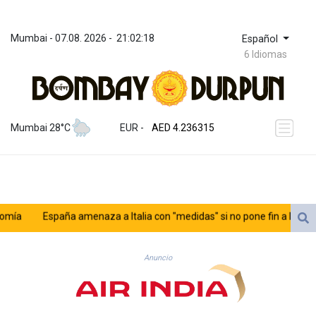
Mumbai
 - 
07.08. 2026
 - 
21:02:18
Español
6 Idiomas
ZWL 371.433908
AED 4.236315
Mumbai 28°C
EUR
 - 
AED 4.236315
AFN 75.553019
ALL 93.275221
AMD 422.35737
AOA 1058.934265
ARS 1729.981574
ía
España amenaza a Italia con "medidas" si no pone fin a los contro
AUD 1.638434
AWG 2.076341
rra
AZN 1.950687
Anuncio
BAM 1.956959
BBD 2.323075
BDT 142.778861
BHD 0.434948