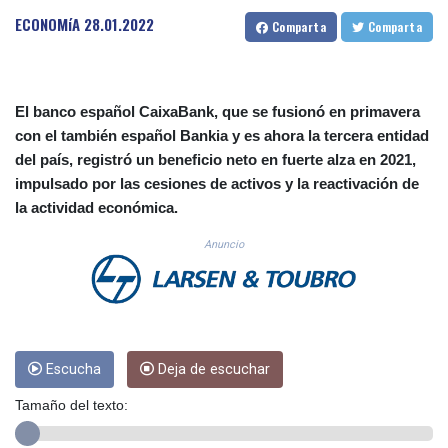
CUC 1.153523
ECONOMíA
28.01.2022
Comparta
Comparta
CUP 30.568357
CVE 110.333668
CZK 24.263276
DJF 205.391597
El banco español CaixaBank, que se fusionó en primavera
DKK 7.475497
con el también español Bankia y es ahora la tercera entidad
DOP 67.329861
del país, registró un beneficio neto en fuerte alza en 2021,
DZD 153.461287
impulsado por las cesiones de activos y la reactivación de
EGP 57.417408
la actividad económica.
ERN 17.302844
ETB 186.159691
Anuncio
FJD 2.553842
FKP 0.857346
GBP 0.857708
GEL 3.016476
GGP 0.857346
GHS 13.535365
Escucha
Deja de escuchar
GIP 0.857346
Tamaño del texto:
GMD 85.360325
GNF 10130.304785