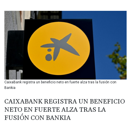
BIF 3453.244413
BMD 1.153523
BND 1.477975
BOB 13.708472
BRL 5.882279
BSD 1.153383
BTN 109.752598
BWP 15.568217
BYN 3.434433
BYR 22609.049164
BZD 2.319643
CAD 1.616126
CaixaBank registra un beneficio neto en fuerte alza tras la fusión con
CDF 2606.961815
Bankia
CHF 0.934567
CLF 0.026734
CAIXABANK REGISTRA UN BENEFICIO
CLP 1055.612189
NETO EN FUERTE ALZA TRAS LA
CNY 7.785184
CNH 7.782807
FUSIÓN CON BANKIA
COP 3648.558379
CRC 524.321776