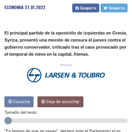
CUC 1.155398
ECONOMíA
27.01.2022
Comparta
Comparta
CUP 30.61805
CVE 110.22332
CZK 24.264051
DJF 205.196847
El principal partido de la oposición de izquierdas en Grecia,
DKK 7.475264
Syriza, presentó una moción de censura el jueves contra el
DOP 67.26602
gobierno conservador, criticado tras el caos provocado por
DZD 153.587771
el temporal de nieve en la capital, Atenas.
EGP 57.609419
ERN 17.330971
Anuncio
ETB 185.985596
FJD 2.552261
FKP 0.857019
GBP 0.856098
GEL 3.015386
GGP 0.857019
Escucha
Deja de escuchar
GHS 13.519372
Tamaño del texto:
GIP 0.857019
GMD 84.920858
GNF 10120.260724
"Es tiempo de que se vayan", declaró ante el Parlamento el ex