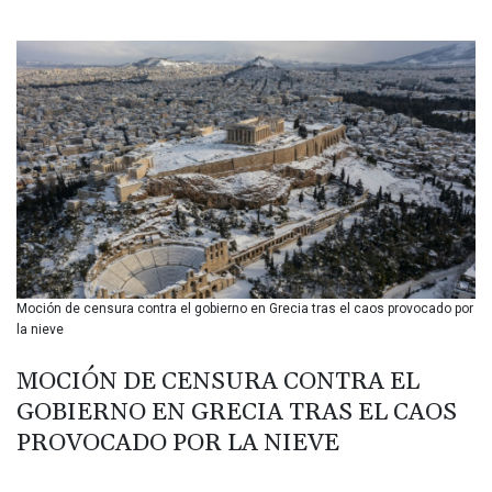
BIF 3449.985005
BMD 1.155398
BND 1.47658
BOB 13.695177
BRL 5.874733
BSD 1.152289
BTN 109.648538
BWP 15.553455
BYN 3.431177
BYR 22645.802735
BZD 2.317474
CAD 1.612324
Moción de censura contra el gobierno en Grecia tras el caos provocado por
CDF 2614.086957
la nieve
CHF 0.934654
CLF 0.026803
MOCIÓN DE CENSURA CONTRA EL
CLP 1054.878725
GOBIERNO EN GRECIA TRAS EL CAOS
CNY 7.796165
CNH 7.792791
PROVOCADO POR LA NIEVE
COP 3648.389022
CRC 523.81326