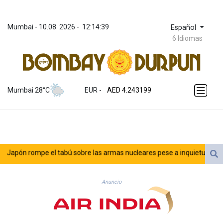
Mumbai
 - 
10.08. 2026
 - 
12:14:39
Español
6 Idiomas
ZWL 372.037716
AED 4.243199
Mumbai 28°C
EUR
 - 
AED 4.243199
AFN 76.816385
ALL 93.186779
AMD 421.940448
AOA 1059.499986
ARS 1731.96426
apón rompe el tabú sobre las armas nucleares pese a inquietud de pacif
AUD 1.634492
AWG 2.081161
AZN 1.961832
Anuncio
BAM 1.955111
BBD 2.320873
BDT 142.639766
BHD 0.434545