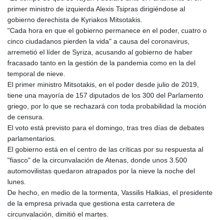
GTQ 8.791676
primer ministro de izquierda Alexis Tsipras dirigiéndose al
GYD 241.024009
gobierno derechista de Kyriakos Mitsotakis.
HKD 9.064594
"Cada hora en que el gobierno permanece en el poder, cuatro o
HNL 30.884989
cinco ciudadanos pierden la vida" a causa del coronavirus,
HRK 7.534375
arremetió el líder de Syriza, acusando al gobierno de haber
HTG 150.666939
fracasado tanto en la gestión de la pandemia como en la del
HUF 363.033032
temporal de nieve.
IDR 20546.50216
El primer ministro Mitsotakis, en el poder desde julio de 2019,
ILS 3.468101
tiene una mayoría de 157 diputados de los 300 del Parlamento
IMP 0.857019
griego, por lo que se rechazará con toda probabilidad la moción
INR 110.072122
de censura.
IQD 1509.468404
El voto está previsto para el domingo, tras tres días de debates
IRR 1589307.85432
parlamentarios.
ISK 142.587462
El gobierno está en el centro de las críticas por su respuesta al
JEP 0.857019
"fiasco" de la circunvalación de Atenas, donde unos 3.500
JMD 182.994762
automovilistas quedaron atrapados por la nieve la noche del
JOD 0.819159
lunes.
JPY 182.969975
De hecho, en medio de la tormenta, Vassilis Halkias, el presidente
KES 149.450928
de la empresa privada que gestiona esta carretera de
KGS 101.03906
circunvalación, dimitió el martes.
KHR 4680.351701