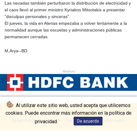
Las nevadas también perturbaron la distribución de electricidad y
KMF 492.199617
el caos llevó al primer ministro Kyriakos Mitsotakis a presentar
KRW 1636.950761
"disculpas personales y sinceras".
KWD 0.356741
El jueves, la vida en Atenas empezaba a volver lentamente a la
KYD 0.960262
normalidad aunque las escuelas y administraciones públicas
KZT 540.040464
permanecen cerradas.
LAK 26016.724996
LBP
M.Arya--BD
103187.513486
LKR 386.502211
LRD 207.987652
Anuncio
LSL 18.720126
LTL 3.41159
LVL 0.698888
LYD 7.329387
MAD 10.739418
Al utilizar este sitio web, usted acepta que utilicemos
MDL 20.037856
cookies. Puede encontrar más información en la política de
MGA 4917.246994
MKD 61.540878
© Bombay Durpun - 2026 - Todos los derechos reservados
privacidad.
De acuerdo
MMK 2425.815605
MNT 4152.793668