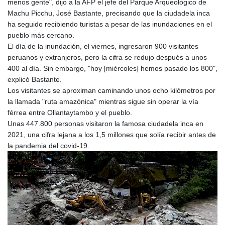
menos gente", dijo a la AFP el jefe del Parque Arqueológico de
MNT 4159.0218
Machu Picchu, José Bastante, precisando que la ciudadela inca
MOP 9.314584
ha seguido recibiendo turistas a pesar de las inundaciones en el
MRU 46.338424
pueblo más cercano.
MUR 54.419742
El día de la inundación, el viernes, ingresaron 900 visitantes
MVR 17.862733
peruanos y extranjeros, pero la cifra se redujo después a unos
MWK 1998.775164
400 al día. Sin embargo, "hoy [miércoles] hemos pasado los 800",
MXN 19.811945
explicó Bastante.
MYR 4.728715
Los visitantes se aproximan caminando unos ocho kilómetros por
MZN 73.882892
la llamada "ruta amazónica" mientras sigue sin operar la vía
NAD 18.726567
férrea entre Ollantaytambo y el pueblo.
NGN 1577.963717
Unas 447.800 personas visitaron la famosa ciudadela inca en
NIO 42.419473
2021, una cifra lejana a los 1,5 millones que solía recibir antes de
NOK 10.99759
la pandemia del covid-19.
NPR 175.501819
NZD 1.961547
OMR 0.442445
PAB 1.152686
PEN 3.903651
PGK 5.093937
PHP 70.183258