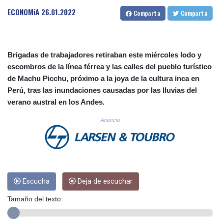
CUC 1.156136
ECONOMíA
26.01.2022
Comparta
Comparta
CUP 30.637594
CVE 110.26363
CZK 24.258158
DJF 205.267449
Brigadas de trabajadores retiraban este miércoles lodo y
DKK 7.477932
escombros de la línea férrea y las calles del pueblo turístico
DOP 67.289164
de Machu Picchu, próximo a la joya de la cultura inca en
DZD 152.967099
Perú, tras las inundaciones causadas por las lluvias del
EGP 57.293288
verano austral en los Andes.
ERN 17.342035
ETB 186.049588
Anuncio
FJD 2.553384
FKP 0.8566
GBP 0.856968
GEL 3.017966
GGP 0.8566
GHS 13.526832
Escucha
Deja de escuchar
GIP 0.8566
Tamaño del texto:
GMD 84.980421
GNF 10123.874202