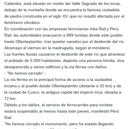
Calientes, está situado en medio del Valle Sagrado de los incas,
KHR 4681.941823
debajo de la montaña donde se encuentra la famosa ciudadela
KMF 492.514185
de piedra construida en el siglo XV, que no resultó afectada por el
KRW 1627.712241
fenómeno climático.
KWD 0.356853
En coordinación con las empresas ferroviarias Inka Rail y Perú
KYD 0.960588
Rail, las autoridades evacuaron a 889 turistas desde este pueblo
KZT 540.233287
hasta Ollantaytambo, tras quedar varados por el desborde del río
LAK 26025.676609
Alcamayo el viernes en la madrugada, según el ministerio.
LBP
Las fuertes lluvias causaron el desborde de este río que atraviesa
103223.017367
el poblado de 5.000 habitantes, dejando una persona herida, otra
LKR 386.635196
desaparecida y varios edificios y la vía férrea con daños.
LRD 208.057415
- "No hemos cerrado" -
LSL 18.726567
La vía férrea es la principal forma de acceso a la ciudadela
LTL 3.413768
incaica y al pueblo desde Ollantaytambo (distante a 32 km) y de
LVL 0.699335
la ciudad de Cusco, la antigua capital del imperio inca, situada a
LYD 7.331909
72 km.
MAD 10.743067
Debido a los daños, el servicio de ferrocarriles para turistas
MDL 20.044751
estará suspendido al menos hasta este jueves, manifestó Perú
MGA 4918.938878
Rail.
MKD 61.524236
"No hemos cerrado el monumento, pero ha estado llegando
MMK 2427.596601