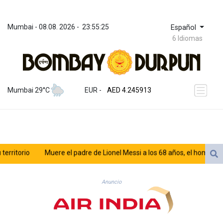
Mumbai
 - 
08.08. 2026
 - 
23:55:25
Español
6 Idiomas
ZWL 372.275202
AED 4.245913
Mumbai 29°C
EUR
 - 
AED 4.245913
AFN 76.887634
ALL 93.218842
AMD 422.094755
AOA 1060.176801
ARS 1724.882567
torio
Muere el padre de Lionel Messi a los 68 años, el hombre detrás
AUD 1.638747
AWG 2.082489
AZN 1.97002
Anuncio
BAM 1.955776
BBD 2.321671
BDT 142.688227
BHD 0.434695