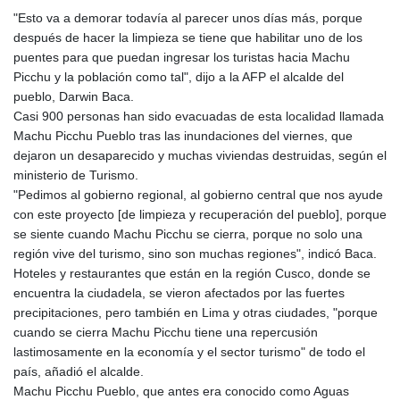
GTQ 8.794891
"Esto va a demorar todavía al parecer unos días más, porque
GYD 241.157003
después de hacer la limpieza se tiene que habilitar uno de los
HKD 9.067746
puentes para que puedan ingresar los turistas hacia Machu
HNL 30.895616
Picchu y la población como tal", dijo a la AFP el alcalde del
HRK 7.536622
pueblo, Darwin Baca.
HTG 150.718127
Casi 900 personas han sido evacuadas de esta localidad llamada
HUF 363.096405
Machu Picchu Pueblo tras las inundaciones del viernes, que
IDR 20580.370421
dejaron un desaparecido y muchas viviendas destruidas, según el
ILS 3.468234
ministerio de Turismo.
IMP 0.8566
"Pedimos al gobierno regional, al gobierno central que nos ayude
INR 110.076256
con este proyecto [de limpieza y recuperación del pueblo], porque
IQD 1509.981237
se siente cuando Machu Picchu se cierra, porque no solo una
IRR
región vive del turismo, sino son muchas regiones", indicó Baca.
1590322.371805
Hoteles y restaurantes que están en la región Cusco, donde se
ISK 142.598215
encuentra la ciudadela, se vieron afectados por las fuertes
JEP 0.8566
precipitaciones, pero también en Lima y otras ciudades, "porque
JMD 183.057725
cuando se cierra Machu Picchu tiene una repercusión
JOD 0.819746
lastimosamente en la economía y el sector turismo" de todo el
JPY 182.445186
país, añadió el alcalde.
KES 149.158147
Machu Picchu Pueblo, que antes era conocido como Aguas
KGS 101.104505