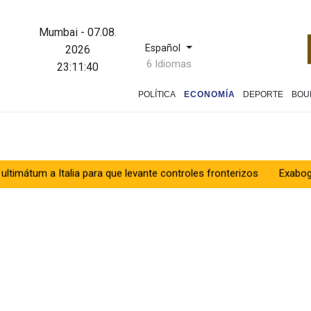
Mumbai
-
07.08.
Español
2026
6 Idiomas
23:11:41
POLÍTICA
ECONOMÍA
DEPORTE
BOU
lia para que levante controles fronterizos
Exabogado de Trump l