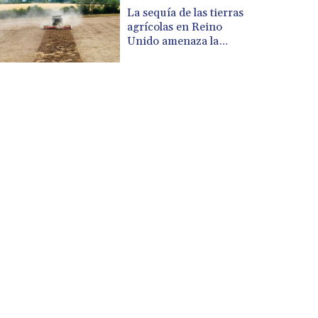
CUP 30.620962
La sequía de las tierras
CVE 110.52354
agrícolas en Reino
CZK 24.260063
Unido amenaza la
seguridad alimentaria
DJF 205.745052
DKK 7.475778
DOP 67.445728
DZD 153.610645
EGP 57.528581
ERN 17.33262
ETB 186.48005
FJD 2.554253
FKP 0.858821
GBP 0.856712
GEL 3.021621
GGP 0.858821
GHS 13.558658
GIP 0.858821
GMD 85.507793
GNF 10147.737864