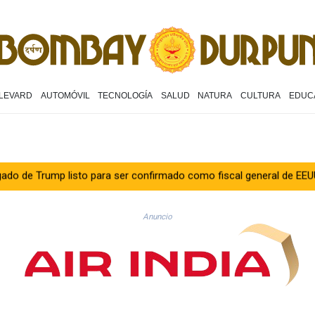
LEVARD
AUTOMÓVIL
TECNOLOGÍA
SALUD
NATURA
CULTURA
EDUC
isto para ser confirmado como fiscal general de EEUU
Muere el 
Anuncio