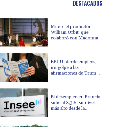
DESTACADOS
BOB 13.732063
BRL 5.903186
BSD 1.155368
Muere el productor
BTN 109.941469
William Orbit, que
BWP 15.595008
colaboró con Madonna
BYN 3.440344
en "Ray of Light"
BYR 22647.956716
BZD 2.323635
CAD 1.610853
EEUU pierde empleos,
un golpe a las
CDF 2611.447728
afirmaciones de Trump
CHF 0.933883
sobre la economía
CLF 0.026784
CLP 1057.407289
CNY 7.798581
El desempleo en Francia
CNH 7.792526
sube al 8,3%, su nivel
más alto desde la
COP 3654.814015
pandemia
CRC 525.224073
CUC 1.155508