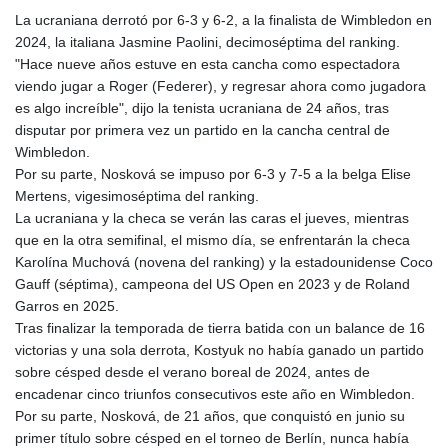
GTQ 8.820142
La ucraniana derrotó por 6-3 y 6-2, a la finalista de Wimbledon en
GYD 241.849406
2024, la italiana Jasmine Paolini, decimoséptima del ranking.
HKD 9.067746
"Hace nueve años estuve en esta cancha como espectadora
HNL 31.077375
viendo jugar a Roger (Federer), y regresar ahora como jugadora
HRK 7.536622
es algo increíble", dijo la tenista ucraniana de 24 años, tras
HTG 151.150865
disputar por primera vez un partido en la cancha central de
HUF 363.096405
Wimbledon.
IDR 20580.370421
Por su parte, Nosková se impuso por 6-3 y 7-5 a la belga Elise
ILS 3.468234
Mertens, vigesimoséptima del ranking.
IMP 0.859288
La ucraniana y la checa se verán las caras el jueves, mientras
INR 109.992259
que en la otra semifinal, el mismo día, se enfrentarán la checa
IQD 1515.115748
Karolína Muchová (novena del ranking) y la estadounidense Coco
IRR
Gauff (séptima), campeona del US Open en 2023 y de Roland
1590322.371805
Garros en 2025.
ISK 142.598215
Tras finalizar la temporada de tierra batida con un balance de 16
JEP 0.859288
victorias y una sola derrota, Kostyuk no había ganado un partido
JMD 183.583315
sobre césped desde el verano boreal de 2024, antes de
JOD 0.819746
encadenar cinco triunfos consecutivos este año en Wimbledon.
JPY 182.445186
Por su parte, Nosková, de 21 años, que conquistó en junio su
KES 148.887592
primer título sobre césped en el torneo de Berlín, nunca había
KGS 101.104505