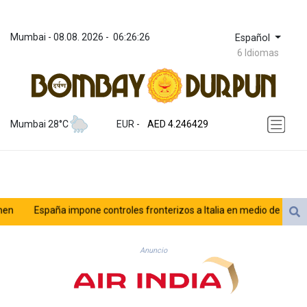
Mumbai
 - 
08.08. 2026
 - 
06:26:26
Español
6 Idiomas
ZWL 372.275202
AED 4.246429
Mumbai 28°C
EUR
 - 
AED 4.246429
AFN 76.887634
ALL 93.189144
AMD 423.342651
AOA 1060.176801
ARS 1724.882575
España impone controles fronterizos a Italia en medio de crisis po
AUD 1.635501
AWG 2.082489
AZN 1.97002
Anuncio
BAM 1.961391
BBD 2.328337
BDT 143.102254
BHD 0.435984