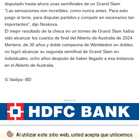
disputado hasta ahora unas semifinales de un Grand Slam.
KHR 4685.244046
"Las sensaciones son increíbles, como nunca antes. Para esto
KMF 492.514185
juego al tenis, para disputar partidos y competir en escenarios tan
KRW 1627.712241
importantes", dijo Noskova.
KWD 0.356853
El mejor resultado de la checa en un torneo de Grand Slam había
KYD 0.963346
sido alcanzar los cuartos de final del Abierto de Australia de 2024.
KZT 541.784389
Mertens, de 30 años y doble campeona de Wimbledon en dobles,
LAK 26108.437325
no logró alcanzar su segunda semifinal de Grand Slam en
LBP
individuales, ocho años después de haber llegado a esa instancia
103531.946431
en el Abierto de Australia.
LKR 387.745291
LRD 209.896866
G.Vaidya--BD
LSL 18.648909
LTL 3.413768
LVL 0.699335
Anuncio
LYD 7.358849
MAD 10.757887
MDL 20.102303
MGA 4982.944983
MKD 61.70777
Al utilizar este sitio web, usted acepta que utilicemos
MMK 2427.367709