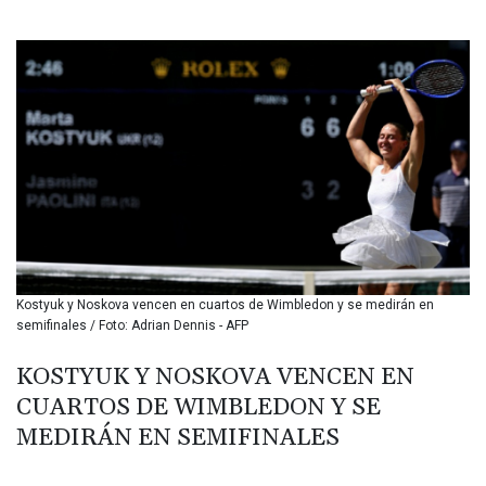
BIF 3453.955207
BMD 1.156136
BND 1.481323
BOB 13.739522
BRL 5.876989
BSD 1.155995
BTN 110.001186
BWP 15.603479
BYN 3.442212
BYR 22660.258427
BZD 2.324897
CAD 1.613446
Kostyuk y Noskova vencen en cuartos de Wimbledon y se medirán en
CDF 2615.761404
semifinales / Foto: Adrian Dennis - AFP
CHF 0.934181
CLF 0.026749
KOSTYUK Y NOSKOVA VENCEN EN
CLP 1056.199727
CUARTOS DE WIMBLEDON Y SE
CNY 7.801146
CNH 7.796152
MEDIRÁN EN SEMIFINALES
COP 3650.105178
CRC 525.509359