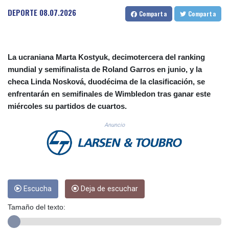
CUC 1.156136
DEPORTE
08.07.2026
Comparta
Comparta
CUP 30.637594
CVE 110.646682
CZK 24.258158
DJF 205.46888
La ucraniana Marta Kostyuk, decimotercera del ranking
DKK 7.477932
mundial y semifinalista de Roland Garros en junio, y la
DOP 67.345355
checa Linda Nosková, duodécima de la clasificación, se
DZD 153.688625
enfrentarán en semifinales de Wimbledon tras ganar este
EGP 57.293288
miércoles su partidos de cuartos.
ERN 17.342035
ETB 184.982115
Anuncio
FJD 2.553384
FKP 0.859288
GBP 0.856968
GEL 3.017966
GGP 0.859288
GHS 13.596606
Escucha
Deja de escuchar
GIP 0.859288
Tamaño del texto:
GMD 84.980421
GNF 10145.090599