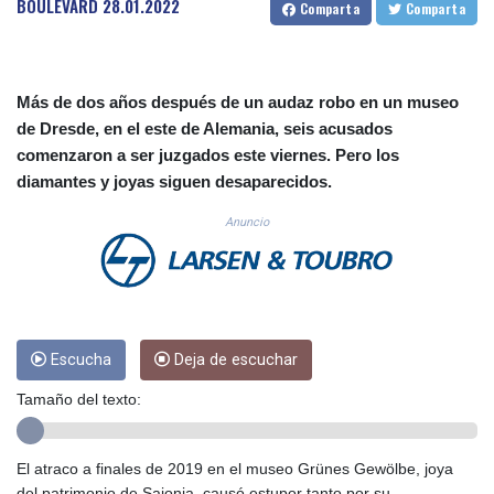
BOULEVARD
28.01.2022
Comparta
Comparta
CUC 1.156136
CUP 30.637594
CVE 110.26363
CZK 24.258158
Más de dos años después de un audaz robo en un museo
DJF 205.267449
de Dresde, en el este de Alemania, seis acusados
DKK 7.477932
comenzaron a ser juzgados este viernes. Pero los
DOP 67.289164
diamantes y joyas siguen desaparecidos.
DZD 152.967099
EGP 57.293288
Anuncio
ERN 17.342035
ETB 186.049588
FJD 2.553384
FKP 0.8566
GBP 0.856968
GEL 3.017966
Escucha
Deja de escuchar
GGP 0.8566
Tamaño del texto:
GHS 13.526832
GIP 0.8566
GMD 84.980421
El atraco a finales de 2019 en el museo Grünes Gewölbe, joya
GNF 10123.874202
del patrimonio de Sajonia, causó estupor tanto por su