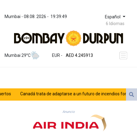
Mumbai
 - 
08.08. 2026
 - 
19:39:49
Español
6 Idiomas
ZWL 372.275202
AED 4.245913
Mumbai 29°C
EUR
 - 
AED 4.245913
AFN 76.887634
ALL 93.218842
AMD 422.094755
AOA 1060.176801
ARS 1724.882567
os
Canadá trata de adaptarse a un futuro de incendios forestales
AUD 1.638747
AWG 2.082489
AZN 1.97002
Anuncio
BAM 1.955776
BBD 2.321671
BDT 142.688227
BHD 0.434695