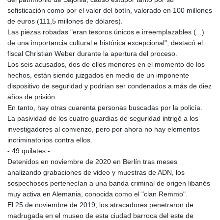
GTQ 8.794891
sofisticación como por el valor del botín, valorado en 100 millones
GYD 241.157003
de euros (111,5 millones de dólares).
HKD 9.067746
Las piezas robadas "eran tesoros únicos e irreemplazables (...)
HNL 30.895616
de una importancia cultural e histórica excepcional", destacó el
HRK 7.536622
fiscal Christian Weber durante la apertura del proceso.
HTG 150.718127
Los seis acusados, dos de ellos menores en el momento de los
HUF 363.096405
hechos, están siendo juzgados en medio de un imponente
IDR 20580.370421
dispositivo de seguridad y podrían ser condenados a más de diez
ILS 3.468234
años de prisión.
IMP 0.8566
En tanto, hay otras cuarenta personas buscadas por la policía.
INR 110.076256
La pasividad de los cuatro guardias de seguridad intrigó a los
IQD 1509.981237
investigadores al comienzo, pero por ahora no hay elementos
IRR
incriminatorios contra ellos.
1590322.371805
- 49 quilates -
ISK 142.598215
Detenidos en noviembre de 2020 en Berlín tras meses
JEP 0.8566
analizando grabaciones de video y muestras de ADN, los
JMD 183.057725
sospechosos pertenecían a una banda criminal de origen libanés
JOD 0.819746
muy activa en Alemania, conocida como el "clan Remmo".
JPY 182.445186
El 25 de noviembre de 2019, los atracadores penetraron de
KES 149.158147
madrugada en el museo de esta ciudad barroca del este de
KGS 101.104505