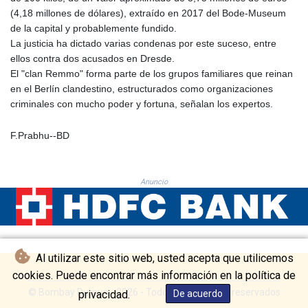
PKR 320.014324
(4,18 millones de dólares), extraído en 2017 del Bode-Museum
PLN 4.299905
de la capital y probablemente fundido.
PYG 6853.914834
La justicia ha dictado varias condenas por este suceso, entre
QAR 4.213648
ellos contra dos acusados en Dresde.
RON 5.244583
El "clan Remmo" forma parte de los grupos familiares que reinan
RSD 117.338542
en el Berlín clandestino, estructurados como organizaciones
RUB 94.679224
criminales con mucho poder y fortuna, señalan los expertos.
RWF 1694.978938
SAR 4.345489
F.Prabhu--BD
SBD 9.325039
SCR 16.705092
SDG 694.263698
SEK 10.961095
Anuncio
SGD 1.477661
SLE 28.445176
SOS 658.791814
SRD 43.778814
Al utilizar este sitio web, usted acepta que utilicemos
STD 23929.673396
STN 24.499696
cookies. Puede encontrar más información en la política de
SVC 10.085875
© Bombay Durpun - 2026 - Todos los derechos reservados
privacidad.
De acuerdo
SZL 18.722767