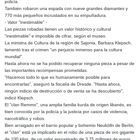
policía.
MNT 4159.0218
También robaron una espada con nueve grandes diamantes y
MOP 9.314584
770 más pequeños incrustados en su empuñadura.
MRU 46.338424
- Valor "inestimable" -
MUR 54.419742
Las piezas robadas tienen un valor histórico y cultural
MVR 17.862733
"inestimable" e imposible de cifrar, según el museo.
MWK 1998.775164
La ministra de Cultura de la región de Sajonia, Barbara Klepsch,
MXN 19.811945
lamentó tras el crimen "un perjuicio inmenso para la cultura
MYR 4.728715
mundial".
MZN 73.882892
Hasta ahora no se ha podido recuperar ninguna pieza a pesar de
NAD 18.726567
las importantes recompensas prometidas.
NGN 1577.963717
"Hacemos todo lo que es humanamente posible para
NIO 42.419473
encontrarlas", aseguró la fiscalía de Dresde. "Hasta ahora,
NOK 10.99759
ningún indicio de destrucción o de venta se ha descubierto",
NPR 175.501819
indicó Klepsch.
NZD 1.961547
El "clan Remmo", una amplia familia kurda de origen libanés, es
OMR 0.442445
bien conocida por la policía y la justicia por casos de violencia,
PAB 1.152686
narcotráfico y robos.
PEN 3.903651
Bien arraigado en el barrio popular y bohemio Neukölln de Berlín,
PGK 5.093937
el "clan" está ya implicado en el robo de una pieza de oro gigante
PHP 70.183258
de 100 kilos, de un valor aproximado de 3,75 millones de euros