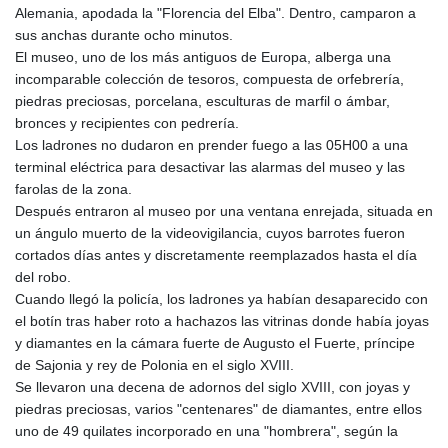
Alemania, apodada la "Florencia del Elba". Dentro, camparon a
KHR 4681.941823
sus anchas durante ocho minutos.
KMF 492.514185
El museo, uno de los más antiguos de Europa, alberga una
KRW 1627.712241
incomparable colección de tesoros, compuesta de orfebrería,
KWD 0.356853
piedras preciosas, porcelana, esculturas de marfil o ámbar,
KYD 0.960588
bronces y recipientes con pedrería.
KZT 540.233287
Los ladrones no dudaron en prender fuego a las 05H00 a una
LAK 26025.676609
terminal eléctrica para desactivar las alarmas del museo y las
LBP
farolas de la zona.
103223.017367
Después entraron al museo por una ventana enrejada, situada en
LKR 386.635196
un ángulo muerto de la videovigilancia, cuyos barrotes fueron
LRD 208.057415
cortados días antes y discretamente reemplazados hasta el día
LSL 18.726567
del robo.
LTL 3.413768
Cuando llegó la policía, los ladrones ya habían desaparecido con
LVL 0.699335
el botín tras haber roto a hachazos las vitrinas donde había joyas
LYD 7.331909
y diamantes en la cámara fuerte de Augusto el Fuerte, príncipe
MAD 10.743067
de Sajonia y rey de Polonia en el siglo XVIII.
MDL 20.044751
Se llevaron una decena de adornos del siglo XVIII, con joyas y
MGA 4918.938878
piedras preciosas, varios "centenares" de diamantes, entre ellos
MKD 61.524236
uno de 49 quilates incorporado en una "hombrera", según la
MMK 2427.596601