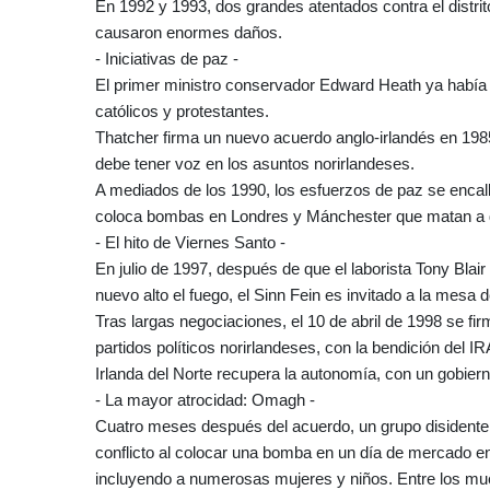
En 1992 y 1993, dos grandes atentados contra el distrit
causaron enormes daños.
- Iniciativas de paz -
El primer ministro conservador Edward Heath ya había t
católicos y protestantes.
Thatcher firma un nuevo acuerdo anglo-irlandés en 198
debe tener voz en los asuntos norirlandeses.
A mediados de los 1990, los esfuerzos de paz se encalla
coloca bombas en Londres y Mánchester que matan a 
- El hito de Viernes Santo -
En julio de 1997, después de que el laborista Tony Blair
nuevo alto el fuego, el Sinn Fein es invitado a la mesa 
Tras largas negociaciones, el 10 de abril de 1998 se fi
partidos políticos norirlandeses, con la bendición del IR
Irlanda del Norte recupera la autonomía, con un gobierno
- La mayor atrocidad: Omagh -
Cuatro meses después del acuerdo, un grupo disidente d
conflicto al colocar una bomba en un día de mercado e
incluyendo a numerosas mujeres y niños. Entre los mu