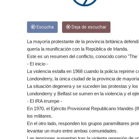
Escucha
Deja de escuchar
La mayoría protestante de la provincia británica defend
quería la reunificación con la República de Irlanda.
Este es un resumen del conflicto, conocido como "The
- El inicio -
La violencia estalla en 1968 cuando la policía reprime 
Londonderry, la única ciudad de la provincia de mayoría
La situación degenera y se suceden las protestas y los 
Londonderry y Belfast se sumen en la violencia y el ejér
- El IRA irrumpe -
En 1970, el Ejército Provisional Republicano Irlandés 
los militares.
En el otro lado, responden los grupos paramilitares pro
levantar un muro entre ambas comunidades.
Las tensiones aumentan tras la violenta represión de u