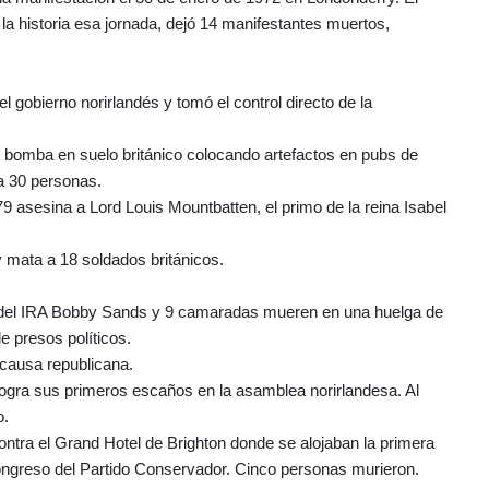
a historia esa jornada, dejó 14 manifestantes muertos,
gobierno norirlandés y tomó el control directo de la
 bomba en suelo británico colocando artefactos en pubs de
a 30 personas.
9 asesina a Lord Louis Mountbatten, el primo de la reina Isabel
y mata a 18 soldados británicos.
so del IRA Bobby Sands y 9 camaradas mueren en una huelga de
e presos políticos.
 causa republicana.
, logra sus primeros escaños en la asamblea norirlandesa. Al
o.
ntra el Grand Hotel de Brighton donde se alojaban la primera
ongreso del Partido Conservador. Cinco personas murieron.