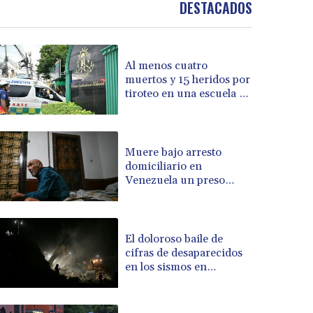
DESTACADOS
BOB 13.962133
BRL 5.888365
BSD 1.154364
Al menos cuatro
BTN 109.858653
muertos y 15 heridos por
BWP 15.612571
tiroteo en una escuela de
BYN 3.417782
Tailandia
BYR 22583.287906
BZD 2.321631
CAD 1.616319
Muere bajo arresto
domiciliario en
CDF 2603.991686
Venezuela un preso
CHF 0.936072
político de origen
CLF 0.026726
uruguayo
CLP 1055.284416
CNY 7.776313
El doloroso baile de
CNH 7.773295
cifras de desaparecidos
en los sismos en
COP 3641.393866
Venezuela
CRC 525.120121
CUC 1.152209