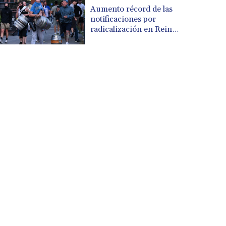
CUP 30.533527
Aumento récord de las
CVE 110.287357
notificaciones por
CZK 24.243908
radicalización en Reino
Unido
DJF 205.567023
DKK 7.475736
DOP 67.265387
DZD 153.102878
EGP 57.247371
ERN 17.283128
ETB 186.320421
FJD 2.552604
FKP 0.856369
GBP 0.856512
GEL 3.013019
GGP 0.856369
GHS 13.568751
GIP 0.856369
GMD 85.263702
GNF 10137.703095