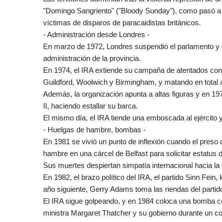
"Domingo Sangriento" ("Bloody Sunday"), como pasó a l
víctimas de disparos de paracaidistas británicos.
- Administración desde Londres -
En marzo de 1972, Londres suspendió el parlamento y el 
administración de la provincia.
En 1974, el IRA extiende su campaña de atentados con
Guildford, Woolwich y Birmingham, y matando en total 
Además, la organización apunta a altas figuras y en 197
II, haciendo estallar su barca.
El mismo día, el IRA tiende una emboscada al ejército 
- Huelgas de hambre, bombas -
En 1981 se vivió un punto de inflexión cuando el pre
hambre en una cárcel de Belfast para solicitar estatus d
Sus muertes despiertan simpatía internacional hacia la
En 1982, el brazo político del IRA, el partido Sinn Fein
año siguiente, Gerry Adams toma las riendas del partid
El IRA sigue golpeando, y en 1984 coloca una bomba co
ministra Margaret Thatcher y su gobierno durante un c