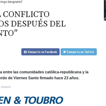
mingo Sangriento"
L CONFLICTO
OS DESPUÉS DEL
NTO"
Comparta
en Facebook
Comparta
en Twitter
ia entre las comunidades católica-republicana y la
erdo de Viernes Santo firmado hace 23 años.
Anuncio