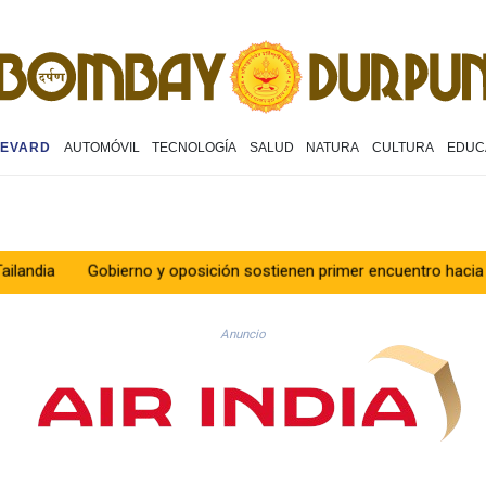
EVARD
AUTOMÓVIL
TECNOLOGÍA
SALUD
NATURA
CULTURA
EDUC
bierno y oposición sostienen primer encuentro hacia una transición
Anuncio