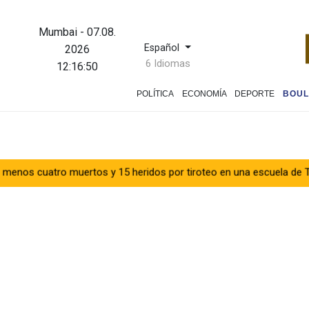
Mumbai
-
07.08.
Español
2026
6 Idiomas
12:16:51
POLÍTICA
ECONOMÍA
DEPORTE
BOUL
muertos y 15 heridos por tiroteo en una escuela de Tailandia
Go