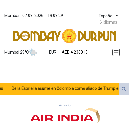
Mumbai
 - 
07.08. 2026
 - 
19:08:29
Español
6 Idiomas
ZWL 371.433908
AED 4.236315
Mumbai 29°C
EUR
 - 
AED 4.236315
AFN 75.553019
ALL 93.275221
AMD 422.35737
AOA 1058.934265
ARS 1729.981574
De la Espriella asume en Colombia como aliado de Trump en la guerra
AUD 1.638434
AWG 2.076341
as oenegés
AZN 1.950687
Anuncio
BAM 1.956959
BBD 2.323075
BDT 142.778861
BHD 0.434948