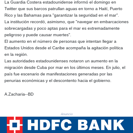
La Guardia Costera estadounidense informó el domingo en
MNT 4148.114639
Twitter que sus barcos patrullan aguas en torno a Haití, Puerto
MOP 9.32038
Rico y las Bahamas para "garantizar la seguridad en el mar".
MRU 46.367858
La institución recordó, asimismo, que "navegar en embarcaciones
MUR 54.296451
sobrecargadas y poco aptas para el mar es extremadamente
MVR 17.833845
peligroso y puede causar muertes".
MWK 1999.984044
El aumento en el número de personas que intentan llegar a
MXN 19.787625
Estados Unidos desde el Caribe acompaña la agitación política
MYR 4.718133
en la región.
MZN 73.706953
Las autoridades estadounidenses notaron un aumento en la
NAD 18.737893
migración desde Cuba por mar en los últimos meses. En julio, el
NGN 1574.178272
país fue escenario de manifestaciones generadas por las
NIO 42.444576
penurias económicas y el descontento hacia el gobierno.
NOK 10.973636
NPR 175.604157
A.Zacharia--BD
NZD 1.964801
OMR 0.443526
PAB 1.153368
PEN 3.906131
Anuncio
PGK 5.097172
PHP 70.205705