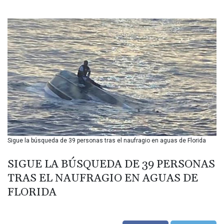
BIF 3453.244413
BMD 1.153523
BND 1.477975
BOB 13.708472
BRL 5.882279
BSD 1.153383
BTN 109.752598
BWP 15.568217
BYN 3.434433
BYR 22609.049164
BZD 2.319643
CAD 1.616126
Sigue la búsqueda de 39 personas tras el naufragio en aguas de Florida
CDF 2606.961815
CHF 0.934567
SIGUE LA BÚSQUEDA DE 39 PERSONAS
CLF 0.026734
CLP 1055.612189
TRAS EL NAUFRAGIO EN AGUAS DE
CNY 7.785184
FLORIDA
CNH 7.782807
COP 3648.558379
CRC 524.321776