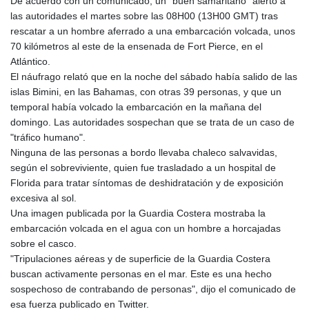
De acuerdo con un comunicado, un "buen samaritano" alertó a
GTQ 8.80021
las autoridades el martes sobre las 08H00 (13H00 GMT) tras
GYD 241.302858
rescatar a un hombre aferrado a una embarcación volcada, unos
HKD 9.049284
70 kilómetros al este de la ensenada de Fort Pierce, en el
HNL 30.914302
Atlántico.
HRK 7.536546
El náufrago relató que en la noche del sábado había salido de las
HTG 150.809283
islas Bimini, en las Bahamas, con otras 39 personas, y que un
HUF 364.573259
temporal había volcado la embarcación en la mañana del
IDR 20594.998152
domingo. Las autoridades sospechan que se trata de un caso de
ILS 3.463666
"tráfico humano".
IMP 0.857346
Ninguna de las personas a bordo llevaba chaleco salvavidas,
INR 109.83378
según el sobreviviente, quien fue trasladado a un hospital de
IQD 1510.89449
Florida para tratar síntomas de deshidratación y de exposición
IRR
excesiva al sol.
1585920.982023
Una imagen publicada por la Guardia Costera mostraba la
ISK 142.572116
embarcación volcada en el agua con un hombre a horcajadas
JEP 0.857346
sobre el casco.
JMD 183.168441
"Tripulaciones aéreas y de superficie de la Guardia Costera
JOD 0.817863
buscan activamente personas en el mar. Este es una hecho
JPY 182.641857
sospechoso de contrabando de personas", dijo el comunicado de
KES 149.279328
esa fuerza publicado en Twitter.
KGS 100.875887