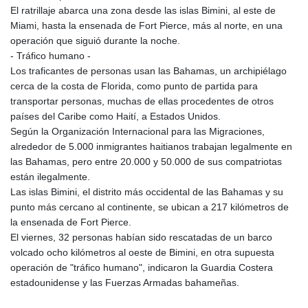
El ratrillaje abarca una zona desde las islas Bimini, al este de
KHR 4684.773512
Miami, hasta la ensenada de Fort Pierce, más al norte, en una
KMF 492.554315
operación que siguió durante la noche.
KRW 1633.35962
- Tráfico humano -
KWD 0.3563
Los traficantes de personas usan las Bahamas, un archipiélago
KYD 0.961169
cerca de la costa de Florida, como punto de partida para
KZT 540.560026
transportar personas, muchas de ellas procedentes de otros
LAK 26041.078389
países del Caribe como Haití, a Estados Unidos.
LBP
Según la Organización Internacional para las Migraciones,
103284.103894
alrededor de 5.000 inmigrantes haitianos trabajan legalmente en
LKR 386.869037
las Bahamas, pero entre 20.000 y 50.000 de sus compatriotas
LRD 208.186862
están ilegalmente.
LSL 18.737893
Las islas Bimini, el distrito más occidental de las Bahamas y su
LTL 3.406053
punto más cercano al continente, se ubican a 217 kilómetros de
LVL 0.697755
la ensenada de Fort Pierce.
LYD 7.336566
El viernes, 32 personas habían sido rescatadas de un barco
MAD 10.74989
volcado ocho kilómetros al oeste de Bimini, en otra supuesta
MDL 20.056874
operación de "tráfico humano", indicaron la Guardia Costera
MGA 4921.849865
estadounidense y las Fuerzas Armadas bahameñas.
MKD 61.568318
MMK 2421.882171