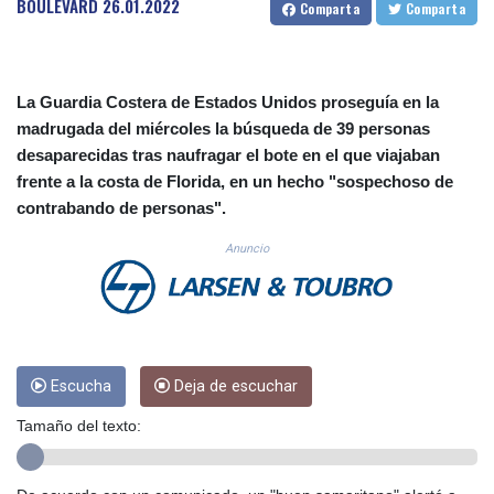
BOULEVARD
26.01.2022
Comparta
Comparta
CUC 1.153523
CUP 30.568357
CVE 110.333668
CZK 24.263276
La Guardia Costera de Estados Unidos proseguía en la
DJF 205.391597
madrugada del miércoles la búsqueda de 39 personas
DKK 7.475497
desaparecidas tras naufragar el bote en el que viajaban
DOP 67.329861
frente a la costa de Florida, en un hecho "sospechoso de
DZD 153.461287
EGP 57.417408
contrabando de personas".
ERN 17.302844
Anuncio
ETB 186.159691
FJD 2.553842
FKP 0.857346
GBP 0.857708
GEL 3.016476
GGP 0.857346
Escucha
Deja de escuchar
GHS 13.535365
GIP 0.857346
Tamaño del texto:
GMD 85.360325
GNF 10130.304785