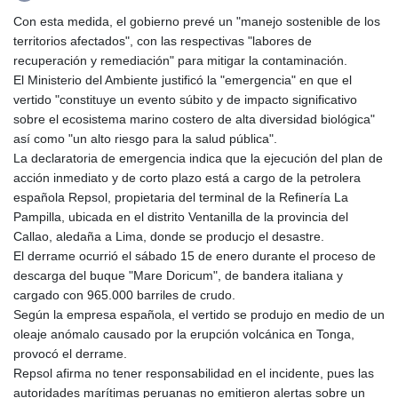
GTQ 8.794891
Con esta medida, el gobierno prevé un "manejo sostenible de los
GYD 241.157003
territorios afectados", con las respectivas "labores de
HKD 9.067746
recuperación y remediación" para mitigar la contaminación.
HNL 30.895616
El Ministerio del Ambiente justificó la "emergencia" en que el
HRK 7.536622
vertido "constituye un evento súbito y de impacto significativo
HTG 150.718127
sobre el ecosistema marino costero de alta diversidad biológica"
HUF 363.096405
así como "un alto riesgo para la salud pública".
IDR 20580.370421
La declaratoria de emergencia indica que la ejecución del plan de
ILS 3.468234
acción inmediato y de corto plazo está a cargo de la petrolera
IMP 0.857252
española Repsol, propietaria del terminal de la Refinería La
INR 110.076256
Pampilla, ubicada en el distrito Ventanilla de la provincia del
IQD 1509.981237
Callao, aledaña a Lima, donde se producjo el desastre.
IRR
El derrame ocurrió el sábado 15 de enero durante el proceso de
1590322.371805
descarga del buque "Mare Doricum", de bandera italiana y
ISK 142.598215
cargado con 965.000 barriles de crudo.
JEP 0.857252
Según la empresa española, el vertido se produjo en medio de un
JMD 183.057725
oleaje anómalo causado por la erupción volcánica en Tonga,
JOD 0.819746
provocó el derrame.
JPY 182.445186
Repsol afirma no tener responsabilidad en el incidente, pues las
KES 149.158147
autoridades marítimas peruanas no emitieron alertas sobre un
KGS 101.104505