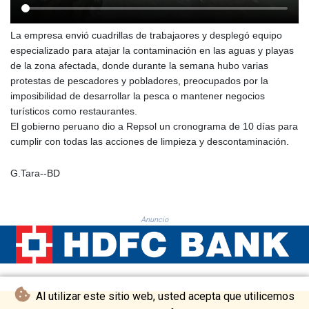
MNT 4157.293457
MOP 9.314584
La empresa envió cuadrillas de trabajaores y desplegó equipo
MRU 46.338424
especializado para atajar la contaminación en las aguas y playas
MUR 54.419742
de la zona afectada, donde durante la semana hubo varias
MVR 17.862733
protestas de pescadores y pobladores, preocupados por la
MWK 1998.775164
imposibilidad de desarrollar la pesca o mantener negocios
MXN 19.812061
turísticos como restaurantes.
MYR 4.728715
El gobierno peruano dio a Repsol un cronograma de 10 días para
MZN 73.882892
cumplir con todas las acciones de limpieza y descontaminación.
NAD 18.726567
NGN 1577.963717
G.Tara--BD
NIO 42.419473
NOK 10.99759
NPR 175.501819
NZD 1.966719
Anuncio
OMR 0.442445
PAB 1.152686
PEN 3.903651
PGK 5.093937
PHP 70.183258
Al utilizar este sitio web, usted acepta que utilicemos