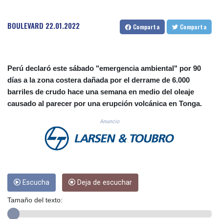
CUC 1.156136
CUP 30.637594
BOULEVARD
22.01.2022
Comparta
Comparta
CVE 110.26363
CZK 24.258158
DJF 205.267449
DKK 7.477932
Perú declaró este sábado "emergencia ambiental" por 90
DOP 67.289164
días a la zona costera dañada por el derrame de 6.000
DZD 152.967099
barriles de crudo hace una semana en medio del oleaje
EGP 57.380687
ERN 17.342035
causado al parecer por una erupción volcánica en Tonga.
ETB 186.049588
Anuncio
FJD 2.553384
FKP 0.857252
GBP 0.858527
GEL 3.017966
GGP 0.857252
GHS 13.526832
Escucha
Deja de escuchar
GIP 0.857252
GMD 84.980421
Tamaño del texto:
GNF 10123.874202