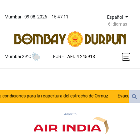
Mumbai
 - 
09.08. 2026
 - 
15:47:11
Español
6 Idiomas
ZWL 372.275202
AED 4.245913
Mumbai 29°C
EUR
 - 
AED 4.245913
AFN 76.887634
ALL 93.218842
AMD 422.094755
AOA 1060.176801
ARS 1724.882567
diciones para la reapertura del estrecho de Ormuz
Evacuaciones y v
AUD 1.638747
AWG 2.082489
AZN 1.97002
Anuncio
BAM 1.955776
BBD 2.321671
BDT 142.688227
BHD 0.434695