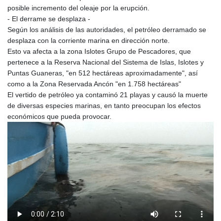
posible incremento del oleaje por la erupción.
KHR 4681.941823
- El derrame se desplaza -
KMF 492.514185
Según los análisis de las autoridades, el petróleo derramado se
KRW 1627.677557
desplaza con la corriente marina en dirección norte.
KWD 0.356853
Esto va afecta a la zona Islotes Grupo de Pescadores, que
KYD 0.960588
pertenece a la Reserva Nacional del Sistema de Islas, Islotes y
KZT 540.233287
Puntas Guaneras, "en 512 hectáreas aproximadamente", así
LAK 26025.676609
como a la Zona Reservada Ancón "en 1.758 hectáreas"
LBP
El vertido de petróleo ya contaminó 21 playas y causó la muerte
103223.017367
de diversas especies marinas, en tanto preocupan los efectos
LKR 386.635196
económicos que pueda provocar.
LRD 208.057415
LSL 18.726567
LTL 3.413768
LVL 0.699335
LYD 7.331909
MAD 10.743067
MDL 20.044751
MGA 4918.938878
MKD 61.524236
MMK 2427.363841