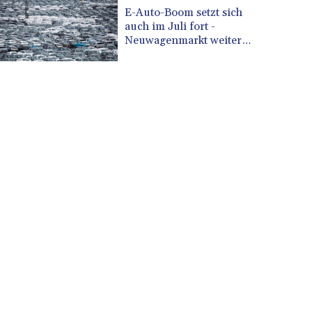
CUP 30.588806
E-Auto-Boom setzt sich
CVE 110.25684
auch im Juli fort -
CZK 24.205269
Neuwagenmarkt weiter
im Aufwärtstrend
DJF 205.50301
DKK 7.475304
DOP 67.244732
DZD 153.502688
EGP 57.471515
ERN 17.314419
ETB 186.262401
FJD 2.553819
FKP 0.857432
GBP 0.857122
GEL 3.018477
GGP 0.857432
GHS 13.565055
GIP 0.857432
GMD 84.842311
GNF 10135.249888