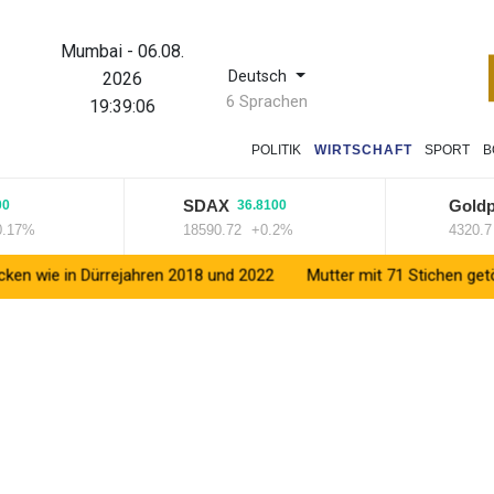
Mumbai
-
06.08.
Deutsch
2026
6 Sprachen
19:39:06
POLITIK
WIRTSCHAFT
SPORT
B
SDAX
Goldpreis
36.8100
%
18590.72
+0.2%
4320.7
+0.
n Dürrejahren 2018 und 2022
Mutter mit 71 Stichen getötet und Le