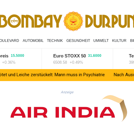
OULEVARD
AUTOMOBIL
TECHNIK
GESUNDHEIT
UMWELT
KULTUR
B
Euro STOXX 50
TecDA
15.5000
31.6000
36%
6508.58
+0.49%
3994.95
iche zerstückelt: Mann muss in Psychiatrie
Nach Ausweisung von J
Anzeige