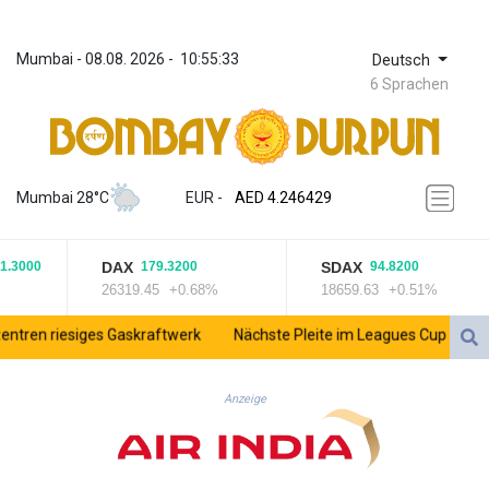
Mumbai
 - 
08.08. 2026
 - 
10:55:33
Deutsch
6 Sprachen
ZWL 372.275202
AED 4.246429
Mumbai 28°C
EUR
 - 
AED 4.246429
AFN 76.887634
ALL 93.189144
DAX
SDAX
3000
179.3200
94.8200
AMD 423.342651
26319.45
+0.68%
18659.63
+0.51%
AOA 1060.176801
ARS 1724.882575
en riesiges Gaskraftwerk
Nächste Pleite im Leagues Cup für Mülle
AUD 1.635501
AWG 2.082489
AZN 1.97002
Anzeige
BAM 1.961391
BBD 2.328337
BDT 143.102254
BHD 0.435984