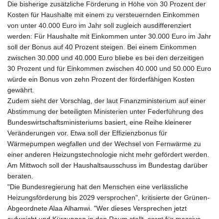
Die bisherige zusätzliche Förderung in Höhe von 30 Prozent der
KHR 4685.244046
Kosten für Haushalte mit einem zu versteuernden Einkommen
KMF 492.514185
von unter 40.000 Euro im Jahr soll zugleich ausdifferenziert
KRW 1627.712241
werden: Für Haushalte mit Einkommen unter 30.000 Euro im Jahr
KWD 0.356853
soll der Bonus auf 40 Prozent steigen. Bei einem Einkommen
KYD 0.963346
zwischen 30.000 und 40.000 Euro bliebe es bei den derzeitigen
KZT 541.784389
30 Prozent und für Einkommen zwischen 40.000 und 50.000 Euro
LAK 26108.437325
würde ein Bonus von zehn Prozent der förderfähigen Kosten
LBP
gewährt.
103531.946431
Zudem sieht der Vorschlag, der laut Finanzministerium auf einer
LKR 387.745291
Abstimmung der beteiligten Ministerien unter Federführung des
LRD 209.896866
Bundeswirtschaftsministeriums basiert, eine Reihe kleinerer
LSL 18.648909
Veränderungen vor. Etwa soll der Effizienzbonus für
LTL 3.413768
Wärmepumpen wegfallen und der Wechsel von Fernwärme zu
LVL 0.699335
einer anderen Heizungstechnologie nicht mehr gefördert werden.
LYD 7.358849
Am Mittwoch soll der Haushaltsausschuss im Bundestag darüber
MAD 10.757887
beraten.
MDL 20.102303
"Die Bundesregierung hat den Menschen eine verlässliche
MGA 4982.944983
Heizungsförderung bis 2029 versprochen", kritisierte der Grünen-
MKD 61.70777
Abgeordnete Alaa Alhamwi. "Wer dieses Versprechen jetzt
MMK 2427.367709
aufweicht und Kürzungen in den Raum stellt, sorgt für massive