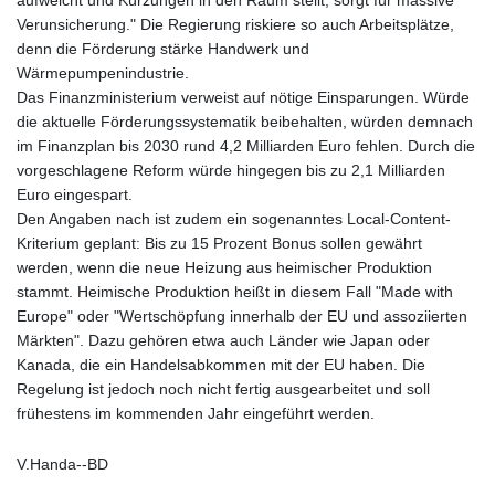
MNT 4157.510076
Verunsicherung." Die Regierung riskiere so auch Arbeitsplätze,
MOP 9.34149
denn die Förderung stärke Handwerk und
MRU 46.349915
Wärmepumpenindustrie.
MUR 54.396619
Das Finanzministerium verweist auf nötige Einsparungen. Würde
MVR 17.862733
die aktuelle Förderungssystematik beibehalten, würden demnach
MWK 2008.207995
im Finanzplan bis 2030 rund 4,2 Milliarden Euro fehlen. Durch die
MXN 19.811776
vorgeschlagene Reform würde hingegen bis zu 2,1 Milliarden
MYR 4.728715
Euro eingespart.
MZN 73.882892
Den Angaben nach ist zudem ein sogenanntes Local-Content-
NAD 18.78764
Kriterium geplant: Bis zu 15 Prozent Bonus sollen gewährt
NGN 1577.963717
werden, wenn die neue Heizung aus heimischer Produktion
NIO 42.540713
stammt. Heimische Produktion heißt in diesem Fall "Made with
NOK 10.99759
Europe" oder "Wertschöpfung innerhalb der EU und assoziierten
NPR 176.001898
Märkten". Dazu gehören etwa auch Länder wie Japan oder
NZD 1.961547
Kanada, die ein Handelsabkommen mit der EU haben. Die
OMR 0.442559
Regelung ist jedoch noch nicht fertig ausgearbeitet und soll
PAB 1.15598
frühestens im kommenden Jahr eingeführt werden.
PEN 3.913564
PGK 5.112721
V.Handa--BD
PHP 70.183258