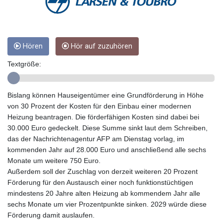
GTQ 8.820142
GYD 241.849406
HKD 9.067746
HNL 31.077375
HRK 7.536622
Hören
Hör auf zuzuhören
HTG 151.150865
Textgröße:
HUF 363.096405
IDR 20580.370421
ILS 3.468234
Bislang können Hauseigentümer eine Grundförderung in Höhe
IMP 0.859288
von 30 Prozent der Kosten für den Einbau einer modernen
INR 109.992259
Heizung beantragen. Die förderfähigen Kosten sind dabei bei
IQD 1515.115748
30.000 Euro gedeckelt. Diese Summe sinkt laut dem Schreiben,
IRR
das der Nachrichtenagentur AFP am Dienstag vorlag, im
1590322.371805
kommenden Jahr auf 28.000 Euro und anschließend alle sechs
ISK 142.598215
Monate um weitere 750 Euro.
JEP 0.859288
Außerdem soll der Zuschlag von derzeit weiteren 20 Prozent
JMD 183.583315
Förderung für den Austausch einer noch funktionstüchtigen
JOD 0.819746
mindestens 20 Jahre alten Heizung ab kommendem Jahr alle
JPY 182.445186
sechs Monate um vier Prozentpunkte sinken. 2029 würde diese
KES 148.887592
Förderung damit auslaufen.
KGS 101.104505