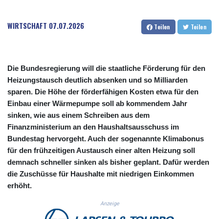
CUC 1.156136
CUP 30.637594
WIRTSCHAFT
07.07.2026
Teilen
Teilen
CVE 110.646682
CZK 24.258158
DJF 205.46888
DKK 7.477932
Die Bundesregierung will die staatliche Förderung für den
DOP 67.345355
Heizungstausch deutlich absenken und so Milliarden
DZD 153.688625
sparen. Die Höhe der förderfähigen Kosten etwa für den
EGP 57.293288
ERN 17.342035
Einbau einer Wärmepumpe soll ab kommendem Jahr
ETB 184.982115
sinken, wie aus einem Schreiben aus dem
FJD 2.553384
Finanzministerium an den Haushaltsausschuss im
FKP 0.859288
Bundestag hervorgeht. Auch der sogenannte Klimabonus
GBP 0.856968
für den frühzeitigen Austausch einer alten Heizung soll
GEL 3.017966
demnach schneller sinken als bisher geplant. Dafür werden
GGP 0.859288
die Zuschüsse für Haushalte mit niedrigen Einkommen
GHS 13.596606
erhöht.
GIP 0.859288
GMD 84.980421
Anzeige
GNF 10145.090599