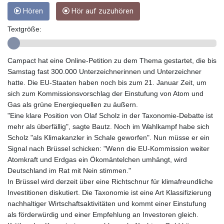
GTQ 8.815354
Hören
Hör auf zuzuhören
GYD 241.718112
HKD 9.065451
Textgröße:
HNL 30.967502
HRK 7.535417
HTG 151.068808
Campact hat eine Online-Petition zu dem Thema gestartet, die bis
HUF 362.95604
Samstag fast 300.000 Unterzeichnerinnen und Unterzeichner
IDR 20561.109276
hatte. Die EU-Staaten haben noch bis zum 21. Januar Zeit, um
ILS 3.46635
sich zum Kommissionsvorschlag der Einstufung von Atom und
IMP 0.858821
Gas als grüne Energiequellen zu äußern.
INR 109.970331
"Eine klare Position von Olaf Scholz in der Taxonomie-Debatte ist
IQD 1513.494564
mehr als überfällig", sagte Bautz. Noch im Wahlkampf habe sich
IRR
Scholz "als Klimakanzler in Schale geworfen". Nun müsse er ein
1588650.168343
Signal nach Brüssel schicken: "Wenn die EU-Kommission weiter
ISK 142.60075
Atomkraft und Erdgas ein Ökomäntelchen umhängt, wird
JEP 0.858821
Deutschland im Rat mit Nein stimmen."
JMD 183.483652
In Brüssel wird derzeit über eine Richtschnur für klimafreundliche
JOD 0.81929
Investitionen diskutiert. Die Taxonomie ist eine Art Klassifizierung
JPY 182.481304
nachhaltiger Wirtschaftsaktivitäten und kommt einer Einstufung
KES 149.476942
als förderwürdig und einer Empfehlung an Investoren gleich.
KGS 101.049317