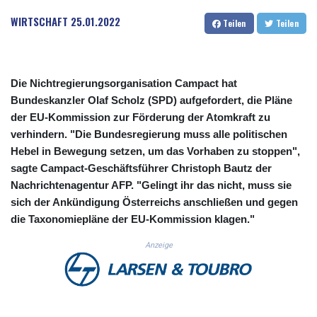
CUC 1.155508
WIRTSCHAFT
25.01.2022
Teilen
Teilen
CUP 30.620962
CVE 110.52354
CZK 24.260063
DJF 205.745052
Die Nichtregierungsorganisation Campact hat
DKK 7.475778
Bundeskanzler Olaf Scholz (SPD) aufgefordert, die Pläne
DOP 67.445728
der EU-Kommission zur Förderung der Atomkraft zu
DZD 153.610645
EGP 57.528581
verhindern. "Die Bundesregierung muss alle politischen
ERN 17.33262
Hebel in Bewegung setzen, um das Vorhaben zu stoppen",
ETB 186.48005
sagte Campact-Geschäftsführer Christoph Bautz der
FJD 2.554253
Nachrichtenagentur AFP. "Gelingt ihr das nicht, muss sie
FKP 0.858821
sich der Ankündigung Österreichs anschließen und gegen
GBP 0.856712
die Taxonomiepläne der EU-Kommission klagen."
GEL 3.021621
GGP 0.858821
Anzeige
GHS 13.558658
GIP 0.858821
GMD 85.507793
GNF 10147.737864