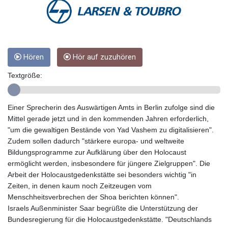
GTQ 8.794891
GYD 241.157003
HKD 9.067746
HNL 30.895616
HRK 7.536622
Hören
Hör auf zuzuhören
HTG 150.718127
HUF 363.096405
Textgröße:
IDR 20580.370421
ILS 3.468234
IMP 0.857252
Einer Sprecherin des Auswärtigen Amts in Berlin zufolge sind die
INR 110.076256
Mittel gerade jetzt und in den kommenden Jahren erforderlich,
IQD 1509.981237
"um die gewaltigen Bestände von Yad Vashem zu digitalisieren".
IRR
Zudem sollen dadurch "stärkere europa- und weltweite
1590322.371805
Bildungsprogramme zur Aufklärung über den Holocaust
ISK 142.598215
ermöglicht werden, insbesondere für jüngere Zielgruppen". Die
JEP 0.857252
Arbeit der Holocaustgedenkstätte sei besonders wichtig "in
JMD 183.057725
Zeiten, in denen kaum noch Zeitzeugen vom
JOD 0.819746
Menschheitsverbrechen der Shoa berichten können".
JPY 182.445186
Israels Außenminister Saar begrüßte die Unterstützung der
KES 149.158147
Bundesregierung für die Holocaustgedenkstätte. "Deutschlands
KGS 101.104505