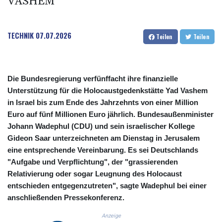
VASHEM
CUC 1.156136
CUP 30.637594
CVE 110.26363
TECHNIK
07.07.2026
Teilen
Teilen
CZK 24.258158
DJF 205.267449
DKK 7.477932
DOP 67.289164
Die Bundesregierung verfünffacht ihre finanzielle
DZD 152.967099
Unterstützung für die Holocaustgedenkstätte Yad Vashem
EGP 57.380687
in Israel bis zum Ende des Jahrzehnts von einer Million
ERN 17.342035
Euro auf fünf Millionen Euro jährlich. Bundesaußenminister
ETB 186.049588
FJD 2.553384
Johann Wadephul (CDU) und sein israelischer Kollege
FKP 0.857252
Gideon Saar unterzeichneten am Dienstag in Jerusalem
GBP 0.858527
eine entsprechende Vereinbarung. Es sei Deutschlands
GEL 3.017966
"Aufgabe und Verpflichtung", der "grassierenden
GGP 0.857252
Relativierung oder sogar Leugnung des Holocaust
GHS 13.526832
entschieden entgegenzutreten", sagte Wadephul bei einer
GIP 0.857252
anschließenden Pressekonferenz.
GMD 84.980421
GNF 10123.874202
Anzeige