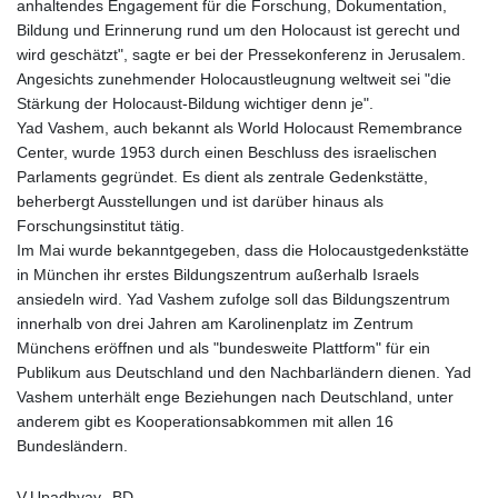
anhaltendes Engagement für die Forschung, Dokumentation,
KHR 4681.941823
Bildung und Erinnerung rund um den Holocaust ist gerecht und
KMF 492.514185
wird geschätzt", sagte er bei der Pressekonferenz in Jerusalem.
KRW 1627.677557
Angesichts zunehmender Holocaustleugnung weltweit sei "die
KWD 0.356853
Stärkung der Holocaust-Bildung wichtiger denn je".
KYD 0.960588
Yad Vashem, auch bekannt als World Holocaust Remembrance
KZT 540.233287
Center, wurde 1953 durch einen Beschluss des israelischen
LAK 26025.676609
Parlaments gegründet. Es dient als zentrale Gedenkstätte,
LBP
beherbergt Ausstellungen und ist darüber hinaus als
103223.017367
Forschungsinstitut tätig.
LKR 386.635196
Im Mai wurde bekanntgegeben, dass die Holocaustgedenkstätte
LRD 208.057415
in München ihr erstes Bildungszentrum außerhalb Israels
LSL 18.726567
ansiedeln wird. Yad Vashem zufolge soll das Bildungszentrum
LTL 3.413768
innerhalb von drei Jahren am Karolinenplatz im Zentrum
LVL 0.699335
Münchens eröffnen und als "bundesweite Plattform" für ein
LYD 7.331909
Publikum aus Deutschland und den Nachbarländern dienen. Yad
MAD 10.743067
Vashem unterhält enge Beziehungen nach Deutschland, unter
MDL 20.044751
anderem gibt es Kooperationsabkommen mit allen 16
MGA 4918.938878
Bundesländern.
MKD 61.524236
MMK 2427.363841
V.Upadhyay--BD