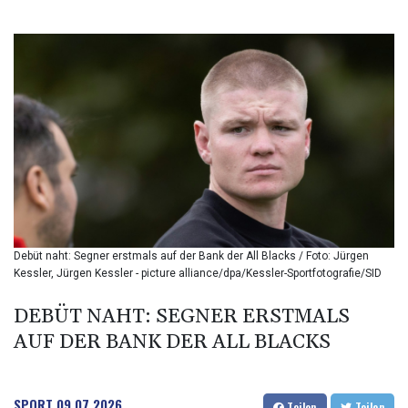
BIF 3453.955207
BMD 1.156136
BND 1.481323
BOB 13.739522
BRL 5.876989
BSD 1.155995
BTN 110.001186
BWP 15.603479
BYN 3.442212
BYR 22660.258427
BZD 2.324897
CAD 1.613446
Debüt naht: Segner erstmals auf der Bank der All Blacks / Foto: Jürgen
CDF 2615.761404
Kessler, Jürgen Kessler - picture alliance/dpa/Kessler-Sportfotografie/SID
CHF 0.934181
CLF 0.026749
DEBÜT NAHT: SEGNER ERSTMALS
CLP 1056.199727
AUF DER BANK DER ALL BLACKS
CNY 7.801146
CNH 7.796152
COP 3650.105178
CRC 525.509359
SPORT
09.07.2026
Teilen
Teilen