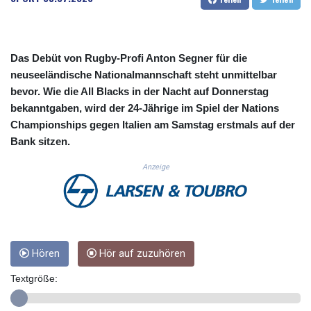
CUC 1.156136
CUP 30.637594
CVE 110.646682
CZK 24.258158
Das Debüt von Rugby-Profi Anton Segner für die
DJF 205.46888
neuseeländische Nationalmannschaft steht unmittelbar
DKK 7.477932
bevor. Wie die All Blacks in der Nacht auf Donnerstag
DOP 67.345355
bekanntgaben, wird der 24-Jährige im Spiel der Nations
DZD 153.688625
Championships gegen Italien am Samstag erstmals auf der
EGP 57.293288
Bank sitzen.
ERN 17.342035
ETB 184.982115
Anzeige
FJD 2.553384
FKP 0.8566
GBP 0.856968
GEL 3.017966
GGP 0.8566
GHS 13.596606
Hören
Hör auf zuzuhören
GIP 0.8566
Textgröße:
GMD 84.980421
GNF 10145.090599