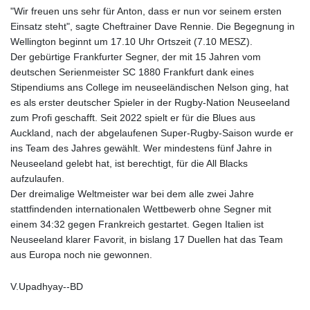
GTQ 8.820142
"Wir freuen uns sehr für Anton, dass er nun vor seinem ersten
GYD 241.849406
Einsatz steht", sagte Cheftrainer Dave Rennie. Die Begegnung in
HKD 9.067746
Wellington beginnt um 17.10 Uhr Ortszeit (7.10 MESZ).
HNL 31.077375
Der gebürtige Frankfurter Segner, der mit 15 Jahren vom
HRK 7.536622
deutschen Serienmeister SC 1880 Frankfurt dank eines
HTG 151.150865
Stipendiums ans College im neuseeländischen Nelson ging, hat
HUF 363.096405
es als erster deutscher Spieler in der Rugby-Nation Neuseeland
IDR 20580.370421
zum Profi geschafft. Seit 2022 spielt er für die Blues aus
ILS 3.468234
Auckland, nach der abgelaufenen Super-Rugby-Saison wurde er
IMP 0.8566
ins Team des Jahres gewählt. Wer mindestens fünf Jahre in
INR 109.992259
Neuseeland gelebt hat, ist berechtigt, für die All Blacks
IQD 1515.115748
aufzulaufen.
IRR
Der dreimalige Weltmeister war bei dem alle zwei Jahre
1590322.371805
stattfindenden internationalen Wettbewerb ohne Segner mit
ISK 142.598215
einem 34:32 gegen Frankreich gestartet. Gegen Italien ist
JEP 0.8566
Neuseeland klarer Favorit, in bislang 17 Duellen hat das Team
JMD 183.583315
aus Europa noch nie gewonnen.
JOD 0.819746
JPY 182.445186
V.Upadhyay--BD
KES 148.887592
KGS 101.104505