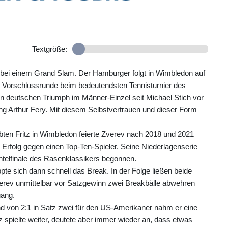
Textgröße:
re bei einem Grand Slam. Der Hamburger folgt in Wimbledon auf
e Vorschlussrunde beim bedeutendsten Tennisturnier des
en deutschen Triumph im Männer-Einzel seit Michael Stich vor
ung Arthur Fery. Mit diesem Selbstvertrauen und dieser Form
ebten Fritz in Wimbledon feierte Zverev nach 2018 und 2021
r Erfolg gegen einen Top-Ten-Spieler. Seine Niederlagenserie
chtelfinale des Rasenklassikers begonnen.
te sich dann schnell das Break. In der Folge ließen beide
verev unmittelbar vor Satzgewinn zwei Breakbälle abwehren
gang.
d von 2:1 in Satz zwei für den US-Amerikaner nahm er eine
z spielte weiter, deutete aber immer wieder an, dass etwas