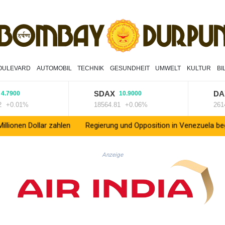
OULEVARD
AUTOMOBIL
TECHNIK
GESUNDHEIT
UMWELT
KULTUR
BI
SDAX
DAX
00
10.9000
1
.01%
18564.81
+0.06%
26140.1
lar zahlen
Regierung und Opposition in Venezuela beginnen offiz
Anzeige