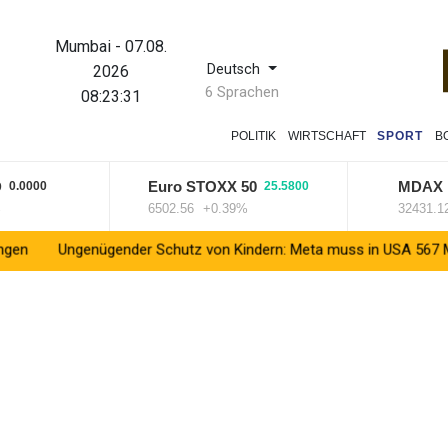
Mumbai
-
07.08.
Deutsch
2026
6 Sprachen
08:23:32
POLITIK
WIRTSCHAFT
SPORT
B
Euro STOXX 50
MDAX
000
25.5800
4.79
6502.56
+0.39%
32431.12
+0
genügender Schutz von Kindern: Meta muss in USA 567 Millionen Dol