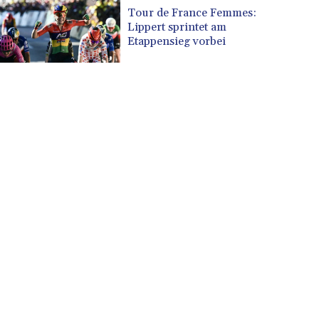
CUP 30.537009
Tour de France Femmes:
CVE 110.797088
Lippert sprintet am
CZK 24.246042
Etappensieg vorbei
DJF 204.79359
DKK 7.476071
DOP 67.179284
DZD 153.12335
EGP 57.264041
ERN 17.285099
ETB 185.946995
FJD 2.551799
FKP 0.85598
GBP 0.856476
GEL 3.013365
GGP 0.85598
GHS 13.522718
GIP 0.85598
GMD 85.273513
GNF 10117.544985