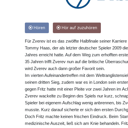
Hören
Hör auf zuzuhören
Für Zverev ist es das zwölfte Halbfinale seiner Karrie
Tommy Haas, der als letzter deutscher Spieler 2009 di
Jahres erreicht hatte. Auf dem Weg zum erhofften erst
35 Jahren trifft Zverev nun auf die britische Überrasch
wird Zverev auch dann großer Favorit sein.
Im vierten Aufeinandertreffen mit dem Weltranglistensi
seinen dritten Sieg, zudem war es in London sein erste
gegen Fritz hatte mit einer Pleite vor zwei Jahren im A
Zverev wackelte zu Beginn des Spiels nur kurz, schnapp
Spieler bei eigenem Aufschlag wenig anbrennen, bis Z
musste. Kurz darauf sicherte er sich den ersten Durch
Doch Fritz machte keinen frischen Eindruck. Beim Stan
medizinische Auszeit, ließ sich am Knie behandeln. Frit