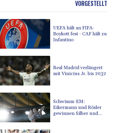
VORGESTELLT
BOB 13.934392
BRL 5.903903
BSD 1.152055
UEFA hält an FIFA-
BTN 109.639899
Boykott fest - CAF hält zu
BWP 15.581348
Infantino
BYN 3.410947
BYR 22585.863139
BZD 2.316988
CAD 1.614976
Real Madrid verlängert
CDF 2604.28847
mit Vinicius Jr. bis 2032
CHF 0.936438
CLF 0.026729
CLP 1055.405144
CNY 7.7772
Schwimm-EM:
CNH 7.775921
Eikermann und Rösler
gewinnen Silber und
COP 3641.809104
Bronze
CRC 524.040432
CUC 1.15234