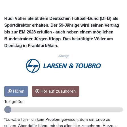
CUC 1.15234
CUP 30.537009
CVE 110.797088
Rudi Völler bleibt dem Deutschen Fußball-Bund (DFB) als
CZK 24.246042
Sportdirektor erhalten. Der 59-Jährige wird seinen Vertrag
DJF 204.79359
bis zur EM 2028 erfüllen - auch neben einem möglichen
DKK 7.476071
Bundestrainer Jürgen Klopp. Das bekräftigte Völler am
DOP 67.179284
Dienstag in Frankfurt/Main.
DZD 153.12335
EGP 57.264041
Anzeige
ERN 17.285099
ETB 185.946995
FJD 2.551799
FKP 0.85598
GBP 0.856476
GEL 3.013365
Hören
Hör auf zuzuhören
GGP 0.85598
Textgröße:
GHS 13.522718
GIP 0.85598
GMD 85.273513
"Es wäre für mich kein Problem gewesen, dem ein Ende zu
GNF 10117.544985
setzen. Aber dafür hängt mir das alles hier zu sehr am Herzen.