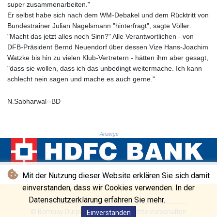
super zusammenarbeiten."
KHR 4671.006893
Er selbst habe sich nach dem WM-Debakel und dem Rücktritt von
KMF 492.049525
Bundestrainer Julian Nagelsmann "hinterfragt", sagte Völler:
KRW 1640.978088
"Macht das jetzt alles noch Sinn?" Alle Verantwortlichen - von
KWD 0.356833
DFB-Präsident Bernd Neuendorf über dessen Vize Hans-Joachim
KYD 0.960096
Watzke bis hin zu vielen Klub-Vertretern - hätten ihm aber gesagt,
KZT 539.86659
"dass sie wollen, dass ich das unbedingt weitermache. Ich kann
LAK 26045.837925
schlecht nein sagen und mache es auch gerne."
LBP
103192.042878
N.Sabharwal--BD
LKR 386.984902
LRD 209.293797
LSL 18.829049
Anzeige
LTL 3.402561
LVL 0.697039
LYD 7.340541
MAD 10.750759
Mit der Nutzung dieser Website erklären Sie sich damit
MDL 20.045426
einverstanden, dass wir Cookies verwenden. In der
MGA 4953.209598
Datenschutzerklärung erfahren Sie mehr.
MKD 61.530604
MMK 2419.273024
© Bombay Durpun - 2026 - Alle Rechte vorbehalten
Einverstanden