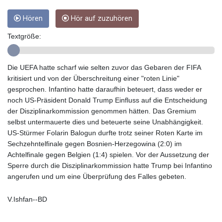
GTQ 8.794891
GYD 241.157003
Hören
Hör auf zuzuhören
HKD 9.066767
HNL 30.895616
Textgröße:
HRK 7.536622
HTG 150.718127
HUF 363.096405
Die UEFA hatte scharf wie selten zuvor das Gebaren der FIFA
IDR 20580.370421
kritisiert und von der Überschreitung einer "roten Linie"
ILS 3.468234
gesprochen. Infantino hatte daraufhin beteuert, dass weder er
IMP 0.857252
noch US-Präsident Donald Trump Einfluss auf die Entscheidung
INR 110.076256
der Disziplinarkommission genommen hätten. Das Gremium
IQD 1509.981237
selbst untermauerte dies und beteuerte seine Unabhängigkeit.
IRR
US-Stürmer Folarin Balogun durfte trotz seiner Roten Karte im
1590322.371805
Sechzehntelfinale gegen Bosnien-Herzegowina (2:0) im
ISK 142.598215
Achtelfinale gegen Belgien (1:4) spielen. Vor der Aussetzung der
JEP 0.857252
Sperre durch die Disziplinarkommission hatte Trump bei Infantino
JMD 183.057725
angerufen und um eine Überprüfung des Falles gebeten.
JOD 0.819746
JPY 182.445186
V.Ishfan--BD
KES 149.158147
KGS 101.104505