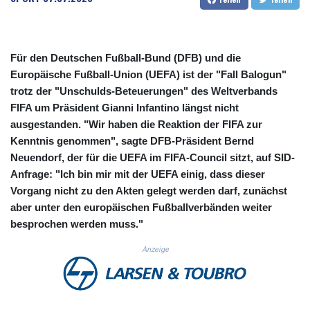
CUC 1.156136
CUP 30.637594
CVE 110.26363
CZK 24.258158
Für den Deutschen Fußball-Bund (DFB) und die
DJF 205.267449
Europäische Fußball-Union (UEFA) ist der "Fall Balogun"
DKK 7.477932
trotz der "Unschulds-Beteuerungen" des Weltverbands
DOP 67.289164
FIFA um Präsident Gianni Infantino längst nicht
DZD 152.967099
ausgestanden. "Wir haben die Reaktion der FIFA zur
EGP 57.293288
Kenntnis genommen", sagte DFB-Präsident Bernd
ERN 17.342035
Neuendorf, der für die UEFA im FIFA-Council sitzt, auf SID-
ETB 186.049588
Anfrage: "Ich bin mir mit der UEFA einig, dass dieser
FJD 2.553384
Vorgang nicht zu den Akten gelegt werden darf, zunächst
FKP 0.857252
GBP 0.858527
aber unter den europäischen Fußballverbänden weiter
GEL 3.017966
besprochen werden muss."
GGP 0.857252
Anzeige
GHS 13.526832
GIP 0.857252
GMD 84.980421
GNF 10123.874202