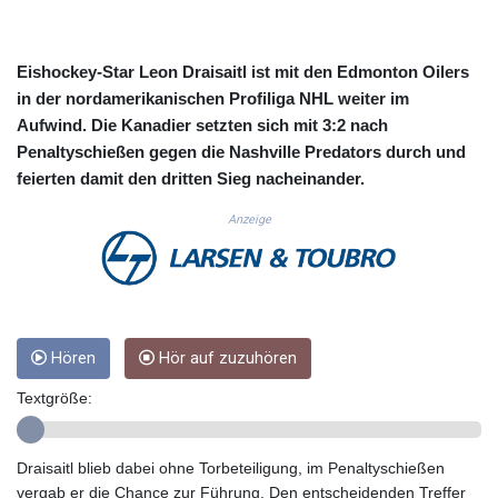
CUC 1.152471
CUP 30.540479
CVE 110.809379
Eishockey-Star Leon Draisaitl ist mit den Edmonton Oilers
CZK 24.24407
in der nordamerikanischen Profiliga NHL weiter im
DJF 204.817306
Aufwind. Die Kanadier setzten sich mit 3:2 nach
DKK 7.476217
Penaltyschießen gegen die Nashville Predators durch und
DOP 67.193733
feierten damit den dritten Sieg nacheinander.
DZD 153.365094
EGP 57.264782
Anzeige
ERN 17.287064
ETB 185.968128
FJD 2.552089
FKP 0.856077
GBP 0.85641
GEL 3.013725
Hören
Hör auf zuzuhören
GGP 0.856077
Textgröße:
GHS 13.524239
GIP 0.856077
GMD 85.282572
Draisaitl blieb dabei ohne Torbeteiligung, im Penaltyschießen
GNF 10118.69464
vergab er die Chance zur Führung. Den entscheidenden Treffer