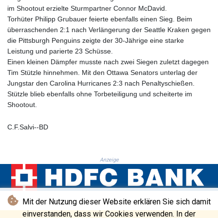
GTQ 8.791437
im Shootout erzielte Sturmpartner Connor McDavid.
GYD 241.048608
Torhüter Philipp Grubauer feierte ebenfalls einen Sieg. Beim
HKD 9.04099
überraschenden 2:1 nach Verlängerung der Seattle Kraken gegen
HNL 30.88171
die Pittsburgh Penguins zeigte der 30-Jährige eine starke
HRK 7.536585
Leistung und parierte 23 Schüsse.
HTG 150.649793
Einen kleinen Dämpfer musste nach zwei Siegen zuletzt dagegen
HUF 364.625083
Tim Stützle hinnehmen. Mit den Ottawa Senators unterlag der
IDR 20648.821428
Jungstar den Carolina Hurricanes 2:3 nach Penaltyschießen.
ILS 3.46629
Stützle blieb ebenfalls ohne Torbeteiligung und scheiterte im
IMP 0.856077
Shootout.
INR 109.809273
IQD 1509.393123
C.F.Salvi--BD
IRR
1584474.640687
ISK 142.41109
Anzeige
JEP 0.856077
JMD 182.637459
JOD 0.81708
JPY 182.544457
Mit der Nutzung dieser Website erklären Sie sich damit
KES 149.083075
einverstanden, dass wir Cookies verwenden. In der
KGS 100.783234