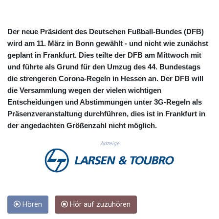
CUC 1.154361
CUP 30.590573
CVE 110.139177
Der neue Präsident des Deutschen Fußball-Bundes (DFB)
CZK 24.180463
wird am 11. März in Bonn gewählt - und nicht wie zunächst
DJF 205.251075
geplant in Frankfurt. Dies teilte der DFB am Mittwoch mit
DKK 7.475355
und führte als Grund für den Umzug des 44. Bundestags
DOP 67.221459
die strengeren Corona-Regeln in Hessen an. Der DFB will
DZD 153.497698
die Versammlung wegen der vielen wichtigen
EGP 57.432011
Entscheidungen und Abstimmungen unter 3G-Regeln als
ERN 17.315419
ETB 186.038334
Präsenzveranstaltung durchführen, dies ist in Frankfurt in
FJD 2.553967
der angedachten Größenzahl nicht möglich.
FKP 0.857481
Anzeige
GBP 0.857373
GEL 3.018718
GGP 0.857481
GHS 13.514561
GIP 0.857481
GMD 84.845162
Hören
Hör auf zuzuhören
GNF 10124.083393