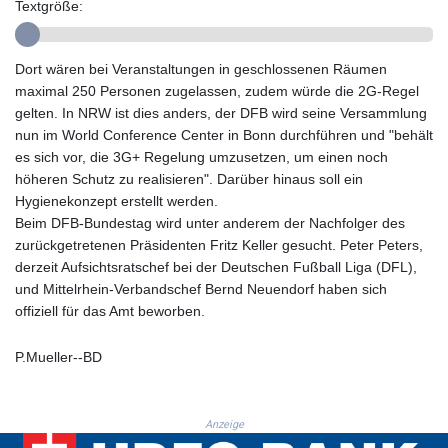
GTQ 8.791956
Textgröße:
GYD 241.124538
HKD 9.054775
Dort wären bei Veranstaltungen in geschlossenen Räumen
HNL 30.893904
maximal 250 Personen zugelassen, zudem würde die 2G-Regel
HRK 7.535207
gelten. In NRW ist dies anders, der DFB wird seine Versammlung
HTG 150.703267
nun im World Conference Center in Bonn durchführen und "behält
HUF 363.227272
es sich vor, die 3G+ Regelung umzusetzen, um einen noch
IDR 20683.84493
höheren Schutz zu realisieren". Darüber hinaus soll ein
ILS 3.477857
Hygienekonzept erstellt werden.
IMP 0.857481
Beim DFB-Bundestag wird unter anderem der Nachfolger des
INR 109.853402
zurückgetretenen Präsidenten Fritz Keller gesucht. Peter Peters,
IQD 1509.981531
derzeit Aufsichtsratschef bei der Deutschen Fußball Liga (DFL),
IRR
und Mittelrhein-Verbandschef Bernd Neuendorf haben sich
1587015.850814
offiziell für das Amt beworben.
ISK 141.789703
JEP 0.857481
JMD 183.165198
P.Mueller--BD
JOD 0.818473
JPY 182.195114
KES 149.373012
Anzeige
KGS 100.948559