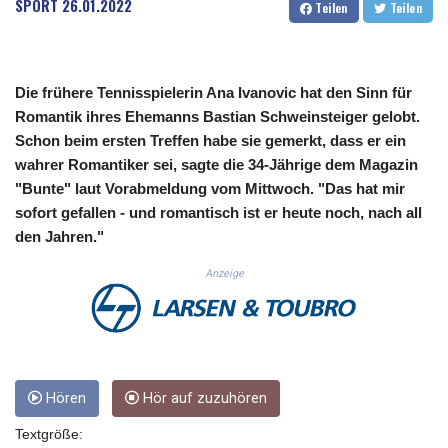
SPORT
26.01.2022
Teilen
Teilen
CUC 1.155508
CUP 30.620962
CVE 110.52354
CZK 24.260063
Die frühere Tennisspielerin Ana Ivanovic hat den Sinn für
DJF 205.745052
Romantik ihres Ehemanns Bastian Schweinsteiger gelobt.
DKK 7.475778
Schon beim ersten Treffen habe sie gemerkt, dass er ein
DOP 67.445728
wahrer Romantiker sei, sagte die 34-Jährige dem Magazin
DZD 153.610645
EGP 57.528581
"Bunte" laut Vorabmeldung vom Mittwoch. "Das hat mir
ERN 17.33262
sofort gefallen - und romantisch ist er heute noch, nach all
ETB 186.48005
den Jahren."
FJD 2.554253
Anzeige
FKP 0.858821
GBP 0.856712
GEL 3.021621
GGP 0.858821
GHS 13.558658
GIP 0.858821
Hören
Hör auf zuzuhören
GMD 85.507793
GNF 10147.737864
Textgröße: