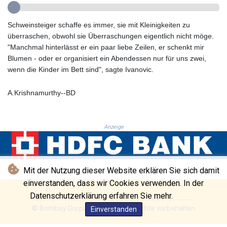
GTQ 8.815354
GYD 241.718112
HKD 9.065451
Schweinsteiger schaffe es immer, sie mit Kleinigkeiten zu
HNL 30.967502
überraschen, obwohl sie Überraschungen eigentlich nicht möge.
HRK 7.535417
"Manchmal hinterlässt er ein paar liebe Zeilen, er schenkt mir
HTG 151.068808
Blumen - oder er organisiert ein Abendessen nur für uns zwei,
HUF 362.95604
wenn die Kinder im Bett sind", sagte Ivanovic.
IDR 20561.109276
ILS 3.46635
A.Krishnamurthy--BD
IMP 0.858821
INR 109.970331
IQD 1513.494564
Anzeige
IRR
1588650.168343
ISK 142.60075
JEP 0.858821
Mit der Nutzung dieser Website erklären Sie sich damit
JMD 183.483652
einverstanden, dass wir Cookies verwenden. In der
JOD 0.81929
Datenschutzerklärung erfahren Sie mehr.
JPY 182.481304
© Bombay Durpun - 2026 - Alle Rechte vorbehalten
Einverstanden
KES 149.476942
KGS 101.049317