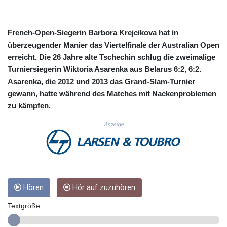
CUC 1.152209
CUP 30.533527
CVE 110.287357
French-Open-Siegerin Barbora Krejcikova hat in
CZK 24.243908
überzeugender Manier das Viertelfinale der Australian Open
DJF 205.567023
erreicht. Die 26 Jahre alte Tschechin schlug die zweimalige
DKK 7.475736
Turniersiegerin Wiktoria Asarenka aus Belarus 6:2, 6:2.
DOP 67.265387
Asarenka, die 2012 und 2013 das Grand-Slam-Turnier
DZD 153.102878
gewann, hatte während des Matches mit Nackenproblemen
EGP 57.247371
zu kämpfen.
ERN 17.283128
ETB 186.320421
Anzeige
FJD 2.552604
FKP 0.856369
GBP 0.856512
GEL 3.013019
GGP 0.856369
GHS 13.568751
Hören
Hör auf zuzuhören
GIP 0.856369
Textgröße:
GMD 85.263702
GNF 10137.703095