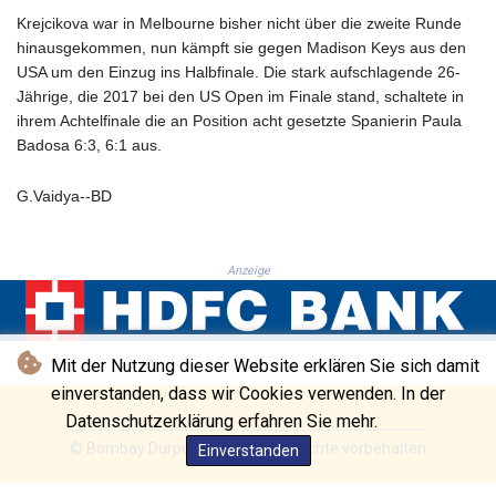
GTQ 8.808015
Krejcikova war in Melbourne bisher nicht über die zweite Runde
GYD 241.504196
hinausgekommen, nun kämpft sie gegen Madison Keys aus den
HKD 9.039024
USA um den Einzug ins Halbfinale. Die stark aufschlagende 26-
HNL 30.940078
Jährige, die 2017 bei den US Open im Finale stand, schaltete in
HRK 7.533599
ihrem Achtelfinale die an Position acht gesetzte Spanierin Paula
HTG 150.927975
Badosa 6:3, 6:1 aus.
HUF 365.333043
IDR 20624.533343
G.Vaidya--BD
ILS 3.472762
IMP 0.856369
INR 109.715086
IQD 1512.239361
Anzeige
IRR
1584113.947438
ISK 142.468329
Mit der Nutzung dieser Website erklären Sie sich damit
JEP 0.856369
einverstanden, dass wir Cookies verwenden. In der
JMD 182.981857
JOD 0.816908
Datenschutzerklärung erfahren Sie mehr.
JPY 182.455111
© Bombay Durpun - 2026 - Alle Rechte vorbehalten
Einverstanden
KES 149.049537
KGS 100.760472