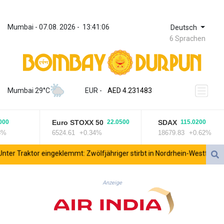
Mumbai
 - 
07.08. 2026
 - 
13:41:06
Deutsch
6 Sprachen
ZWL 371.010688
AED 4.231483
Mumbai 29°C
EUR
 - 
AED 4.231483
AFN 75.467656
ALL 93.271336
Euro STOXX 50
SDAX
00
22.0500
115.0200
AMD 422.196577
%
6524.61
+0.34%
18679.83
+0.62%
AOA 1057.72755
ARS 1728.022837
er Traktor eingeklemmt: Zwölfjähriger stirbt in Nordrhein-Westfalen
AUD 1.6396
AWG 2.073975
AZN 1.938486
Anzeige
BAM 1.956247
BBD 2.325032
BDT 142.892687
BHD 0.4353