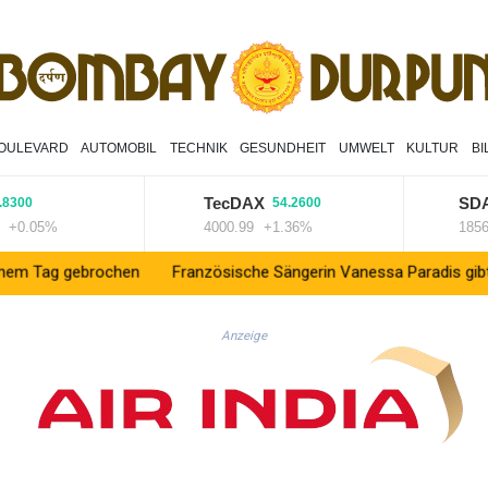
OULEVARD
AUTOMOBIL
TECHNIK
GESUNDHEIT
UMWELT
KULTUR
B
TecDAX
SDAX
54.2600
1
05%
4000.99
+1.36%
18564.81
ebrochen
Französische Sängerin Vanessa Paradis gibt Trennung v
Anzeige