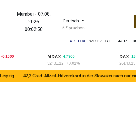
Mumbai
-
07.08.
Deutsch
2026
6 Sprachen
00:02:58
POLITIK
WIRTSCHAFT
SPORT
B
MDAX
DAX
000
4.7900
13.8300
32431.12
+0.01%
26140.13
+0.
42,2 Grad: Allzeit-Hitzerekord in der Slowakei nach nur einem Tag g