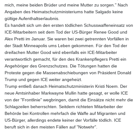
mich, meine beiden Brüder und meine Mutter zu sorgen." Nach
KHR 4681.941823
Angaben des Heimatschutzministeriums hatte Salgado keine
KMF 492.514185
gültige Aufenthaltserlaubnis.
KRW 1627.677557
Es handelt sich um den ersten tödlichen Schusswaffeneinsatz von
KWD 0.356853
ICE-Mitarbeitern seit dem Tod der US-Bürger Renee Good und
KYD 0.960588
Alex Pretti im Januar. Sie waren bei zwei getrennten Vorfällen in
KZT 540.233287
der Stadt Minneapolis ums Leben gekommen. Für den Tod der
LAK 26025.676609
dreifachen Mutter Good wird ebenfalls ein ICE-Mitarbeiter
LBP
verantwortlich gemacht, für den des Krankenpflegers Pretti ein
103223.017367
Angehöriger des Grenzschutzes. Die Tötungen hatten die
LKR 386.635196
Proteste gegen die Massenabschiebungen von Präsident Donald
LRD 208.057415
Trump und gegen ICE weiter angeheizt.
LSL 18.726567
Trump entließ danach Heimatschutzministerin Kristi Noem. Der
LTL 3.413768
neue Amtsinhaber Markwayne Mullin hatte gesagt, er wolle ICE
LVL 0.699335
von der "Frontlinie" wegbringen, damit die Einsätze nicht mehr die
LYD 7.331909
Schlagzeilen beherrschten. Seitdem richteten Mitarbeiter der
MAD 10.743067
Behörde bei Kontrollen mehrfach die Waffe auf Migranten und
MDL 20.044751
US-Bürger, allerdings endete keiner der Vorfälle tödlich. ICE
MGA 4918.938878
beruft sich in den meisten Fällen auf "Notwehr".
MKD 61.524236
MMK 2427.363841