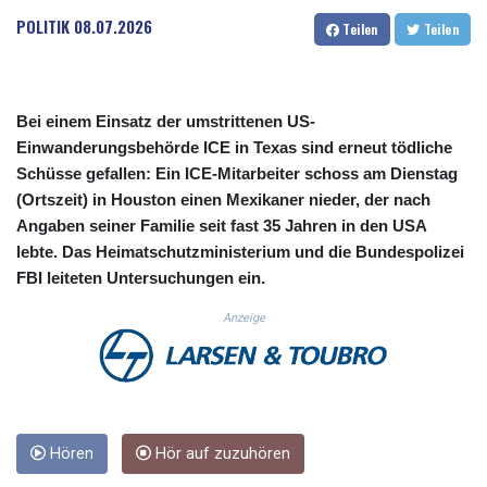
CUC 1.156136
POLITIK
08.07.2026
Teilen
Teilen
CUP 30.637594
CVE 110.26363
CZK 24.258158
DJF 205.267449
Bei einem Einsatz der umstrittenen US-
DKK 7.477932
Einwanderungsbehörde ICE in Texas sind erneut tödliche
DOP 67.289164
Schüsse gefallen: Ein ICE-Mitarbeiter schoss am Dienstag
DZD 152.967099
(Ortszeit) in Houston einen Mexikaner nieder, der nach
EGP 57.380687
Angaben seiner Familie seit fast 35 Jahren in den USA
ERN 17.342035
lebte. Das Heimatschutzministerium und die Bundespolizei
ETB 186.049588
FJD 2.553384
FBI leiteten Untersuchungen ein.
FKP 0.857252
Anzeige
GBP 0.858527
GEL 3.017966
GGP 0.857252
GHS 13.526832
GIP 0.857252
GMD 84.980421
Hören
Hör auf zuzuhören
GNF 10123.874202