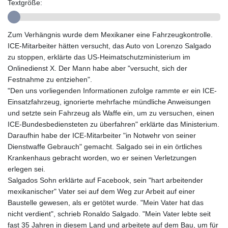
GTQ 8.794891
Textgröße:
GYD 241.157003
HKD 9.067746
Zum Verhängnis wurde dem Mexikaner eine Fahrzeugkontrolle.
HNL 30.895616
ICE-Mitarbeiter hätten versucht, das Auto von Lorenzo Salgado
HRK 7.536622
zu stoppen, erklärte das US-Heimatschutzministerium im
HTG 150.718127
Onlinedienst X. Der Mann habe aber "versucht, sich der
HUF 363.096405
Festnahme zu entziehen".
IDR 20580.370421
"Den uns vorliegenden Informationen zufolge rammte er ein ICE-
ILS 3.468234
Einsatzfahrzeug, ignorierte mehrfache mündliche Anweisungen
IMP 0.857252
und setzte sein Fahrzeug als Waffe ein, um zu versuchen, einen
INR 110.076256
ICE-Bundesbediensteten zu überfahren" erklärte das Ministerium.
IQD 1509.981237
Daraufhin habe der ICE-Mitarbeiter "in Notwehr von seiner
IRR
Dienstwaffe Gebrauch" gemacht. Salgado sei in ein örtliches
1590322.371805
Krankenhaus gebracht worden, wo er seinen Verletzungen
ISK 142.598215
erlegen sei.
JEP 0.857252
Salgados Sohn erklärte auf Facebook, sein "hart arbeitender
JMD 183.057725
mexikanischer" Vater sei auf dem Weg zur Arbeit auf einer
JOD 0.819746
Baustelle gewesen, als er getötet wurde. "Mein Vater hat das
JPY 182.445186
nicht verdient", schrieb Ronaldo Salgado. "Mein Vater lebte seit
KES 149.158147
fast 35 Jahren in diesem Land und arbeitete auf dem Bau, um für
KGS 101.104505