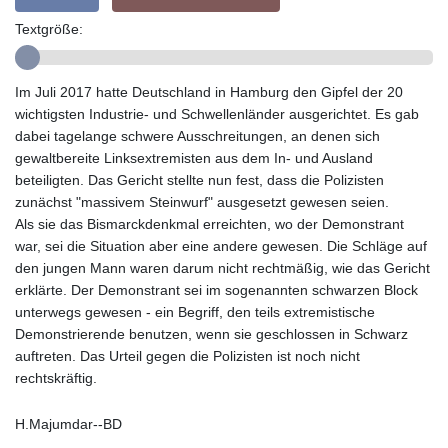
GTQ 8.792342
GYD 241.087126
Textgröße:
HKD 9.068233
HNL 30.886664
HRK 7.535359
Im Juli 2017 hatte Deutschland in Hamburg den Gipfel der 20
HTG 150.674455
wichtigsten Industrie- und Schwellenländer ausgerichtet. Es gab
HUF 363.218435
dabei tagelange schwere Ausschreitungen, an denen sich
IDR 20574.407074
gewaltbereite Linksextremisten aus dem In- und Ausland
ILS 3.467228
beteiligten. Das Gericht stellte nun fest, dass die Polizisten
IMP 0.857003
zunächst "massivem Steinwurf" ausgesetzt gewesen seien.
INR 110.044414
Als sie das Bismarckdenkmal erreichten, wo der Demonstrant
IQD 1509.543707
war, sei die Situation aber eine andere gewesen. Die Schläge auf
IRR
den jungen Mann waren darum nicht rechtmäßig, wie das Gericht
1589861.560911
erklärte. Der Demonstrant sei im sogenannten schwarzen Block
ISK 142.614473
unterwegs gewesen - ein Begriff, den teils extremistische
JEP 0.857003
Demonstrierende benutzen, wenn sie geschlossen in Schwarz
JMD 183.004683
auftreten. Das Urteil gegen die Polizisten ist noch nicht
JOD 0.819461
rechtskräftig.
JPY 182.465669
KES 148.856198
H.Majumdar--BD
KGS 101.074744