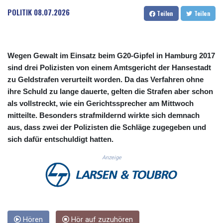
CUC 1.155801
POLITIK
08.07.2026
Teilen
Teilen
CUP 30.628717
CVE 110.23168
CZK 24.254187
DJF 205.207971
Wegen Gewalt im Einsatz beim G20-Gipfel in Hamburg 2017
DKK 7.47562
sind drei Polizisten von einem Amtsgericht der Hansestadt
DOP 67.269666
zu Geldstrafen verurteilt worden. Da das Verfahren ohne
DZD 152.922776
ihre Schuld zu lange dauerte, gelten die Strafen aber schon
EGP 57.293846
als vollstreckt, wie ein Gerichtssprecher am Mittwoch
ERN 17.33701
mitteilte. Besonders strafmildernd wirkte sich demnach
ETB 185.995679
FJD 2.552644
aus, dass zwei der Polizisten die Schläge zugegeben und
FKP 0.857003
sich dafür entschuldigt hatten.
GBP 0.856685
Anzeige
GEL 3.016621
GGP 0.857003
GHS 13.522912
GIP 0.857003
GMD 84.945873
GNF 10120.940719
Hören
Hör auf zuzuhören