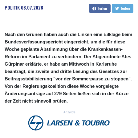
CUC 1.156136
POLITIK
08.07.2026
Teilen
Teilen
CUP 30.637594
CVE 110.26363
CZK 24.258158
DJF 205.267449
Nach den Grünen haben auch die Linken eine Eilklage beim
DKK 7.477932
Bundesverfassungsgericht eingereicht, um die für diese
DOP 67.289164
Woche geplante Abstimmung über die Krankenkassen-
DZD 152.967099
Reform im Parlament zu verhindern. Der Abgeordnete Ates
EGP 57.293288
Gürpinar erklärte, er habe am Mittwoch in Karlsruhe
ERN 17.342035
beantragt, die zweite und dritte Lesung des Gesetzes zur
ETB 186.049588
FJD 2.553384
Beitragsstabilisierung "vor der Sommerpause zu stoppen".
FKP 0.857252
Von der Regierungskoalition diese Woche vorgelegte
GBP 0.858527
Änderungsanträge auf 279 Seiten ließen sich in der Kürze
GEL 3.017966
der Zeit nicht sinnvoll prüfen.
GGP 0.857252
GHS 13.526832
Anzeige
GIP 0.857252
GMD 84.980421
GNF 10123.874202