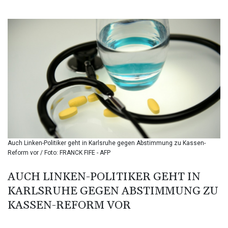
BIF 3451.157116
BMD 1.156136
BND 1.477082
BOB 13.69983
BRL 5.876989
BSD 1.152686
BTN 109.688637
BWP 15.558807
BYN 3.432357
BYR 22660.258427
BZD 2.318271
CAD 1.612983
Auch Linken-Politiker geht in Karlsruhe gegen Abstimmung zu Kassen-
CDF 2615.761404
Reform vor / Foto: FRANCK FIFE - AFP
CHF 0.93588
CLF 0.026829
AUCH LINKEN-POLITIKER GEHT IN
CLP 1055.916879
KARLSRUHE GEGEN ABSTIMMUNG ZU
CNY 7.801146
CNH 7.796152
KASSEN-REFORM VOR
COP 3633.55485
CRC 523.993489