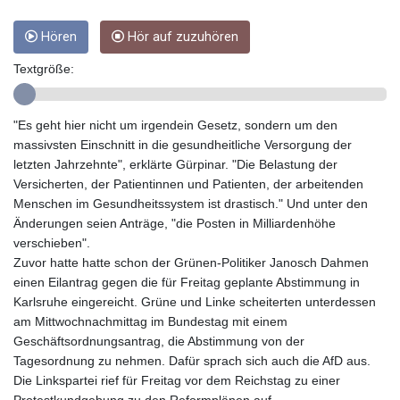
GTQ 8.794891
GYD 241.157003
Hören
Hör auf zuzuhören
HKD 9.066767
HNL 30.895616
Textgröße:
HRK 7.536622
HTG 150.718127
HUF 363.096405
"Es geht hier nicht um irgendein Gesetz, sondern um den
IDR 20580.370421
massivsten Einschnitt in die gesundheitliche Versorgung der
ILS 3.468234
letzten Jahrzehnte", erklärte Gürpinar. "Die Belastung der
IMP 0.857252
Versicherten, der Patientinnen und Patienten, der arbeitenden
INR 110.076256
Menschen im Gesundheitssystem ist drastisch." Und unter den
IQD 1509.981237
Änderungen seien Anträge, "die Posten in Milliardenhöhe
IRR
verschieben".
1590322.371805
Zuvor hatte hatte schon der Grünen-Politiker Janosch Dahmen
ISK 142.598215
einen Eilantrag gegen die für Freitag geplante Abstimmung in
JEP 0.857252
Karlsruhe eingereicht. Grüne und Linke scheiterten unterdessen
JMD 183.057725
am Mittwochnachmittag im Bundestag mit einem
JOD 0.819746
Geschäftsordnungsantrag, die Abstimmung von der
JPY 182.445186
Tagesordnung zu nehmen. Dafür sprach sich auch die AfD aus.
KES 149.158147
Die Linkspartei rief für Freitag vor dem Reichstag zu einer
KGS 101.104505
Protestkundgebung zu den Reformplänen auf.