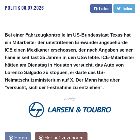
CUC 1.156136
POLITIK
08.07.2026
Teilen
Teilen
CUP 30.637594
CVE 110.26363
CZK 24.258158
DJF 205.267449
Bei einer Fahrzeugkontrolle im US-Bundesstaat Texas hat
DKK 7.477932
ein Mitarbeiter der umstrittenen Einwanderungsbehörde
DOP 67.289164
ICE einen Mexikaner erschossen, der nach Angaben seiner
DZD 152.967099
Familie seit fast 35 Jahren in den USA lebte. ICE-Mitarbeiter
EGP 57.293288
hätten am Dienstag in Houston versucht, das Auto von
ERN 17.342035
Lorenzo Salgado zu stoppen, erklärte das US-
ETB 186.049588
FJD 2.553384
Heimatschutzministerium auf X. Der Mann habe aber
FKP 0.8566
"versucht, sich der Festnahme zu entziehen".
GBP 0.858527
Anzeige
GEL 3.017966
GGP 0.8566
GHS 13.526832
GIP 0.8566
GMD 84.980421
GNF 10123.874202
Hören
Hör auf zuzuhören