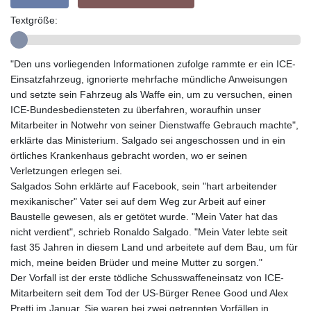
GTQ 8.794891
GYD 241.157003
Textgröße:
HKD 9.067746
HNL 30.895616
HRK 7.536622
"Den uns vorliegenden Informationen zufolge rammte er ein ICE-
HTG 150.718127
Einsatzfahrzeug, ignorierte mehrfache mündliche Anweisungen
HUF 363.096405
und setzte sein Fahrzeug als Waffe ein, um zu versuchen, einen
IDR 20580.370421
ICE-Bundesbediensteten zu überfahren, woraufhin unser
ILS 3.468234
Mitarbeiter in Notwehr von seiner Dienstwaffe Gebrauch machte",
IMP 0.8566
erklärte das Ministerium. Salgado sei angeschossen und in ein
INR 110.076256
örtliches Krankenhaus gebracht worden, wo er seinen
IQD 1509.981237
Verletzungen erlegen sei.
IRR
Salgados Sohn erklärte auf Facebook, sein "hart arbeitender
1590322.371805
mexikanischer" Vater sei auf dem Weg zur Arbeit auf einer
ISK 142.598215
Baustelle gewesen, als er getötet wurde. "Mein Vater hat das
JEP 0.8566
nicht verdient", schrieb Ronaldo Salgado. "Mein Vater lebte seit
JMD 183.057725
fast 35 Jahren in diesem Land und arbeitete auf dem Bau, um für
JOD 0.819746
mich, meine beiden Brüder und meine Mutter zu sorgen."
JPY 182.445186
Der Vorfall ist der erste tödliche Schusswaffeneinsatz von ICE-
KES 149.158147
Mitarbeitern seit dem Tod der US-Bürger Renee Good und Alex
KGS 101.104505
Pretti im Januar. Sie waren bei zwei getrennten Vorfällen in