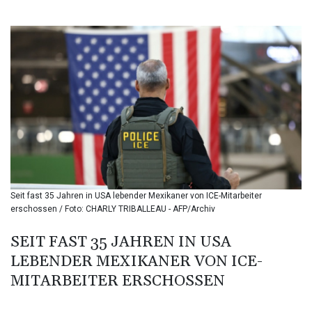
BIF 3451.157116
BMD 1.156136
BND 1.477082
BOB 13.69983
BRL 5.876989
BSD 1.152686
BTN 109.688637
BWP 15.558807
BYN 3.432357
BYR 22660.258427
BZD 2.318271
CAD 1.61333
Seit fast 35 Jahren in USA lebender Mexikaner von ICE-Mitarbeiter
CDF 2615.761404
erschossen / Foto: CHARLY TRIBALLEAU - AFP/Archiv
CHF 0.93588
CLF 0.026749
SEIT FAST 35 JAHREN IN USA
CLP 1056.199727
LEBENDER MEXIKANER VON ICE-
CNY 7.801146
CNH 7.796152
MITARBEITER ERSCHOSSEN
COP 3633.55485
CRC 523.993489