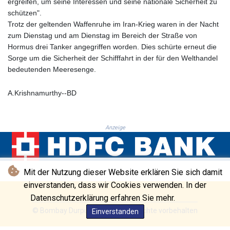
ergreifen, um seine Interessen und seine nationale Sicherheit zu
KHR 4681.941823
schützen".
KMF 492.514185
Trotz der geltenden Waffenruhe im Iran-Krieg waren in der Nacht
KRW 1627.677557
zum Dienstag und am Dienstag im Bereich der Straße von
KWD 0.356853
Hormus drei Tanker angegriffen worden. Dies schürte erneut die
KYD 0.960588
Sorge um die Sicherheit der Schifffahrt in der für den Welthandel
KZT 540.233287
bedeutenden Meeresenge.
LAK 26025.676609
LBP
A.Krishnamurthy--BD
103223.017367
LKR 386.635196
LRD 208.057415
Anzeige
LSL 18.726567
LTL 3.413768
LVL 0.699335
LYD 7.331909
Mit der Nutzung dieser Website erklären Sie sich damit
MAD 10.743067
einverstanden, dass wir Cookies verwenden. In der
MDL 20.044751
Datenschutzerklärung erfahren Sie mehr.
MGA 4918.938878
© Bombay Durpun - 2026 - Alle Rechte vorbehalten
Einverstanden
MKD 61.524236
MMK 2427.363841