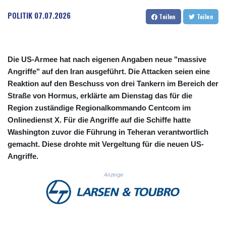
CUC 1.156136
POLITIK
07.07.2026
Teilen
Teilen
CUP 30.637594
CVE 110.26363
CZK 24.258158
DJF 205.267449
Die US-Armee hat nach eigenen Angaben neue "massive
DKK 7.477932
Angriffe" auf den Iran ausgeführt. Die Attacken seien eine
DOP 67.289164
Reaktion auf den Beschuss von drei Tankern im Bereich der
DZD 152.967099
EGP 57.380687
Straße von Hormus, erklärte am Dienstag das für die
ERN 17.342035
Region zuständige Regionalkommando Centcom im
ETB 186.049588
Onlinedienst X. Für die Angriffe auf die Schiffe hatte
FJD 2.553384
Washington zuvor die Führung in Teheran verantwortlich
FKP 0.857252
gemacht. Diese drohte mit Vergeltung für die neuen US-
GBP 0.858527
Angriffe.
GEL 3.017966
GGP 0.857252
Anzeige
GHS 13.526832
GIP 0.857252
GMD 84.980421
GNF 10123.874202