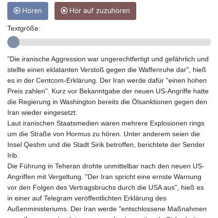
GTQ 8.794891
Hören
Hör auf zuzuhören
GYD 241.157003
HKD 9.067746
Textgröße:
HNL 30.895616
HRK 7.536622
HTG 150.718127
"Die iranische Aggression war ungerechtfertigt und gefährlich und
HUF 363.096405
stellte einen eklatanten Verstoß gegen die Waffenruhe dar", hieß
IDR 20580.370421
es in der Centcom-Erklärung. Der Iran werde dafür "einen hohen
ILS 3.468234
Preis zahlen". Kurz vor Bekanntgabe der neuen US-Angriffe hatte
IMP 0.857252
die Regierung in Washington bereits die Ölsanktionen gegen den
INR 110.076256
Iran wieder eingesetzt.
IQD 1509.981237
Laut iranischen Staatsmedien waren mehrere Explosionen rings
IRR
um die Straße von Hormus zu hören. Unter anderem seien die
1590322.371805
Insel Qeshm und die Stadt Sirik betroffen, berichtete der Sender
ISK 142.598215
Irib.
JEP 0.857252
Die Führung in Teheran drohte unmittelbar nach den neuen US-
JMD 183.057725
Angriffen mit Vergeltung. "Der Iran spricht eine ernste Warnung
JOD 0.819746
vor den Folgen des Vertragsbruchs durch die USA aus", hieß es
JPY 182.445186
in einer auf Telegram veröffentlichten Erklärung des
KES 149.158147
Außenministeriums. Der Iran werde "entschlossene Maßnahmen
KGS 101.104505