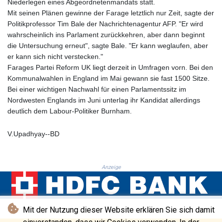
Niederlegen eines Abgeordnetenmandats statt.
MNT 4143.339409
Mit seinen Plänen gewinne der Farage letztlich nur Zeit, sagte der
MOP 9.308326
Politikprofessor Tim Bale der Nachrichtenagentur AFP. "Er wird
MRU 46.207516
wahrscheinlich ins Parlament zurückkehren, aber dann beginnt
MUR 54.086968
die Untersuchung erneut", sagte Bale. "Er kann weglaufen, aber
MVR 17.813958
er kann sich nicht verstecken."
MWK 2000.321571
Farages Partei Reform UK liegt derzeit in Umfragen vorn. Bei den
MXN 19.83706
Kommunalwahlen in England im Mai gewann sie fast 1500 Sitze.
MYR 4.71378
Bei einer wichtigen Nachwahl für einen Parlamentssitz im
MZN 73.632591
Nordwesten Englands im Juni unterlag ihr Kandidat allerdings
NAD 18.827541
deutlich dem Labour-Politiker Burnham.
NGN 1570.402299
NIO 42.391969
V.Upadhyay--BD
NOK 10.992437
NPR 175.409602
NZD 1.963014
Anzeige
OMR 0.443005
PAB 1.15197
PEN 3.893932
PGK 5.089632
Mit der Nutzung dieser Website erklären Sie sich damit
PHP 70.046151