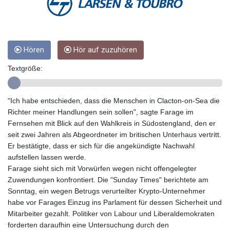
GTQ 8.789821
GYD 241.004293
HKD 9.038838
HNL 30.876033
HRK 7.53416
Hören
Hör auf zuzuhören
HTG 150.622097
Textgröße:
HUF 365.116225
IDR 20639.263954
ILS 3.465652
"Ich habe entschieden, dass die Menschen in Clacton-on-Sea die
IMP 0.85592
Richter meiner Handlungen sein sollen", sagte Farage im
INR 109.826937
Fernsehen mit Blick auf den Wahlkreis in Südostengland, den er
IQD 1510.035474
seit zwei Jahren als Abgeordneter im britischen Unterhaus vertritt.
IRR
Er bestätigte, dass er sich für die angekündigte Nachwahl
1584183.343658
aufstellen lassen werde.
ISK 142.412461
Farage sieht sich mit Vorwürfen wegen nicht offengelegter
JEP 0.85592
Zuwendungen konfrontiert. Die "Sunday Times" berichtete am
JMD 182.603882
Sonntag, ein wegen Betrugs verurteilter Krypto-Unternehmer
JOD 0.816933
habe vor Farages Einzug ins Parlament für dessen Sicherheit und
JPY 182.568546
Mitarbeiter gezahlt. Politiker von Labour und Liberaldemokraten
KES 149.07919
forderten daraufhin eine Untersuchung durch den
KGS 100.76524