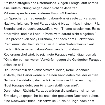
Ethikbeauftragten des Unterhauses. Gegen Farage läuft bereits
KHR 4670.680341
eine Untersuchung wegen einer nicht deklarierten
KMF 492.015232
Millionenspende eines anderen Krypto-Milliardärs.
KRW 1639.987341
Ein Sprecher der regierenden Labour-Partei sagte zu Farages
KWD 0.35682
Nachwahlplänen: "Nigel Farage steckt bis zum Hals in einem Filz-
KYD 0.960029
Skandal und versucht verzweifelt, vom Thema abzulenken. Es ist
KZT 539.828682
erbärmlich, und die Labour-Partei wird darauf nicht eingehen."
LAK 26043.936302
Ein Sprecher von Andy Burnham, der nach dem Rücktritt von
LBP
Premierminister Keir Starmer im Juni aller Wahrscheinlichkeit
103184.797064
nach in Kürze neuer Labour-Vorsitzender und damit
LKR 386.957729
Regierungschef wird, bezeichnete Farages Ankündigungen als
LRD 209.279064
"Kniff, der von schweren Vorwürfen gegen die Geldgeber Farages
LSL 18.827806
ablenken soll".
LTL 3.402321
Die Parteichefin der konservativen Tories, Kemi Badenoch,
LVL 0.69699
erklärte, ihre Partei werde nur einen Kandidaten "bei der echten
LYD 7.340045
Nachwahl aufstellen, die nach Abschluss der Untersuchung zu
MAD 10.750001
Nigel Farages dubiosen Finanzen stattfinden wird".
MDL 20.044018
Durch einen Rücktritt Farages würden die parlamentsinternen
MGA 4952.861796
Ermittlungen gegen ihn bis nach der geplanten Nachwahl ruhen.
MKD 61.416684
Eine Nachwahl findet üblicherweise 25 bis 35 Tage nach dem
MMK 2419.103149