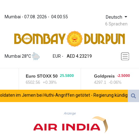
Mumbai
 - 
07.08. 2026
 - 
04:00:55
Deutsch
6 Sprachen
ZWL 371.026941
AED 4.23219
Mumbai 28°C
EUR
 - 
AED 4.23219
AFN 75.487156
ALL 93.078267
Euro STOXX 50
Goldpreis
25.5800
-2.5000
AMD 422.01525
6502.56
+0.39%
4297.1
-0.06%
AOA 1057.77368
ARS 1728.100843
ten im Jemen bei Huthi-Angriffen getötet - Regierung kündigt Vergeltu
AUD 1.638766
AWG 2.074066
AZN 1.960789
Anzeige
BAM 1.952207
BBD 2.320219
BDT 142.597521
BHD 0.434529