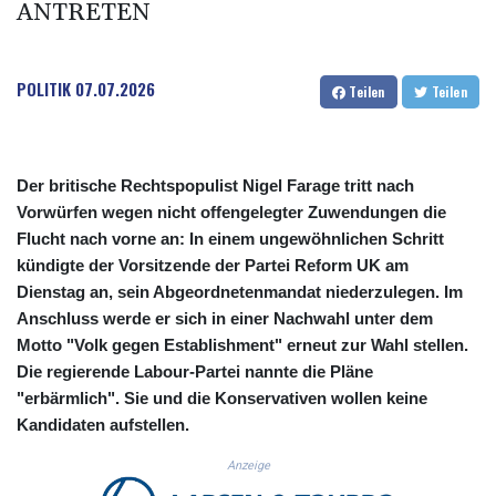
ANTRETEN
CUC 1.152259
CUP 30.534865
CVE 110.789694
POLITIK
07.07.2026
CZK 24.243646
Teilen
Teilen
DJF 204.779294
DKK 7.474936
DOP 67.163917
DZD 153.33232
Der britische Rechtspopulist Nigel Farage tritt nach
EGP 57.257824
Vorwürfen wegen nicht offengelegter Zuwendungen die
ERN 17.283886
Flucht nach vorne an: In einem ungewöhnlichen Schritt
ETB 185.933939
kündigte der Vorsitzende der Partei Reform UK am
FJD 2.552144
Dienstag an, sein Abgeordnetenmandat niederzulegen. Im
FKP 0.85592
Anschluss werde er sich in einer Nachwahl unter dem
GBP 0.856301
Motto "Volk gegen Establishment" erneut zur Wahl stellen.
GEL 3.013175
Die regierende Labour-Partei nannte die Pläne
GGP 0.85592
"erbärmlich". Sie und die Konservativen wollen keine
GHS 13.521816
Kandidaten aufstellen.
GIP 0.85592
GMD 85.266887
Anzeige
GNF 10116.834102