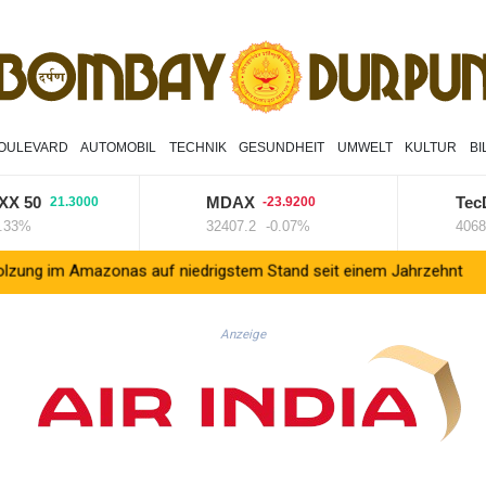
OULEVARD
AUTOMOBIL
TECHNIK
GESUNDHEIT
UMWELT
KULTUR
B
0
MDAX
TecDAX
21.3000
-23.9200
32407.2
-0.07%
4068.78
zonas auf niedrigstem Stand seit einem Jahrzehnt
Frei: Über 
Anzeige