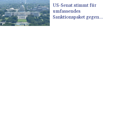
CUP 30.637594
US-Senat stimmt für
CVE 110.646682
umfassendes
CZK 24.258158
Sanktionspaket gegen
Russland
DJF 205.46888
DKK 7.477932
DOP 67.345355
DZD 153.688625
EGP 57.293288
ERN 17.342035
ETB 184.982115
FJD 2.553384
FKP 0.859288
GBP 0.856968
GEL 3.017966
GGP 0.859288
GHS 13.596606
GIP 0.859288
GMD 84.980421
GNF 10145.090599