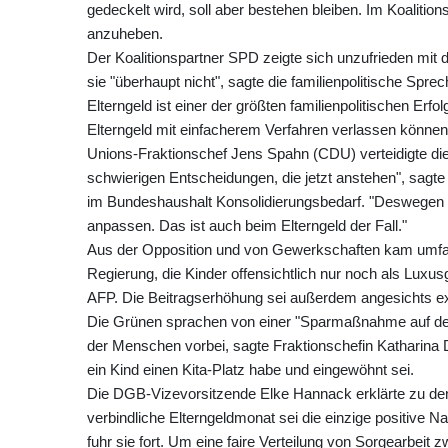
gedeckelt wird, soll aber bestehen bleiben. Im Koalition
anzuheben.
Der Koalitionspartner SPD zeigte sich unzufrieden mit
sie "überhaupt nicht", sagte die familienpolitische Sp
Elterngeld ist einer der größten familienpolitischen Erf
Elterngeld mit einfacherem Verfahren verlassen können
Unions-Fraktionschef Jens Spahn (CDU) verteidigte die
schwierigen Entscheidungen, die jetzt anstehen", sag
im Bundeshaushalt Konsolidierungsbedarf. "Deswegen m
anpassen. Das ist auch beim Elterngeld der Fall."
Aus der Opposition und von Gewerkschaften kam umfass
Regierung, die Kinder offensichtlich nur noch als Luxusg
AFP. Die Beitragserhöhung sei außerdem angesichts exp
Die Grünen sprachen von einer "Sparmaßnahme auf dem
der Menschen vorbei, sagte Fraktionschefin Katharina D
ein Kind einen Kita-Platz habe und eingewöhnt sei.
Die DGB-Vizevorsitzende Elke Hannack erklärte zu den
verbindliche Elterngeldmonat sei die einzige positive Nac
fuhr sie fort. Um eine faire Verteilung von Sorgearbe