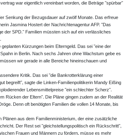
svertrag war eigentlich vereinbart worden, die Beträge "spürbar"
 der Senkung der Bezugsdauer auf zwölf Monate. Das erfreue
recherin Jasmina Hostert der Nachrichtenagentur AFP. "Das
olge der SPD." Familien müssten sich auf ein verlässliches
.
 geplanten Kürzungen beim Elterngeld. Das sei "eine der
te Spahn in Berlin. Nach sechs Jahren ohne Wachstum gebe es
üssen wir gerade in alle Bereiche hineinschauen und
endere Kritik. Das sei "die Bankrotterklärung einer
ut begreift", sagte die Linken-Familienpolitikerin Mandy Eißing
lodierender Lebensmittelpreise "ein schlechter Scherz".
 Rücken der Eltern". Die Pläne gingen zudem an der Realität
röge. Denn oft benötigten Familien die vollen 14 Monate, bis
 Plänen aus dem Familienministerium, der eine zusätzliche
hricht. Der Rest sei "gleichstellungspolitisch ein Rückschritt",
it zwischen Frauen und Männern zu fördern, müsse es mehr