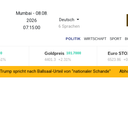
Mumbai
-
08.08.
Deutsch
2026
6 Sprachen
07:15:01
POLITIK
WIRTSCHAFT
SPORT
B
Goldpreis
Euro STOXX 5
101.7000
4401.3
+2.31%
6523.86
+0.33%
 nach Ballsaal-Urteil von "nationaler Schande"
Abholzung im Ama