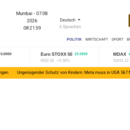
Mumbai
-
07.08.
Deutsch
2026
6 Sprachen
08:22:00
POLITIK
WIRTSCHAFT
SPORT
B
Euro STOXX 50
MDAX
00
25.5800
4.790
6502.56
+0.39%
32431.12
+0.
enügender Schutz von Kindern: Meta muss in USA 567 Millionen Doll