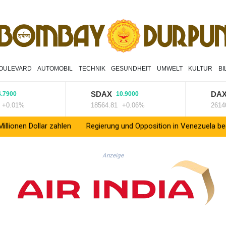
OULEVARD
AUTOMOBIL
TECHNIK
GESUNDHEIT
UMWELT
KULTUR
B
SDAX
DAX
0
10.9000
13.
01%
18564.81
+0.06%
26140.13
ar zahlen
Regierung und Opposition in Venezuela beginnen offiz
Anzeige