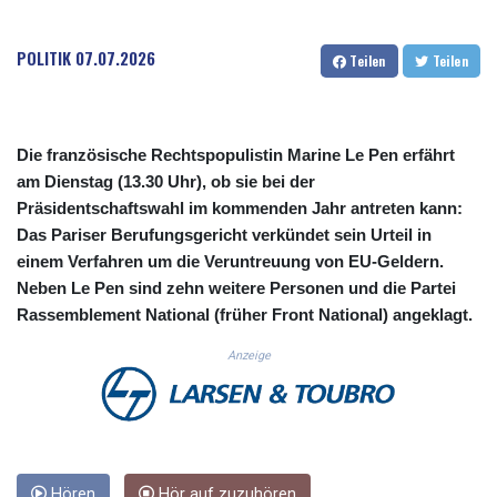
CUC 1.155534
CUP 30.621655
POLITIK
07.07.2026
Teilen
Teilen
CVE 110.582239
CZK 24.19053
DJF 205.360973
DKK 7.475959
Die französische Rechtspopulistin Marine Le Pen erfährt
DOP 67.310099
am Dienstag (13.30 Uhr), ob sie bei der
DZD 153.620497
Präsidentschaftswahl im kommenden Jahr antreten kann:
EGP 57.544214
ERN 17.333012
Das Pariser Berufungsgericht verkündet sein Urteil in
ETB 184.827242
einem Verfahren um die Veruntreuung von EU-Geldern.
FJD 2.554311
Neben Le Pen sind zehn weitere Personen und die Partei
FKP 0.85882
Rassemblement National (früher Front National) angeklagt.
GBP 0.858273
GEL 3.021745
Anzeige
GGP 0.85882
GHS 13.548654
GIP 0.85882
GMD 84.92773
GNF 10148.480495
Hören
Hör auf zuzuhören