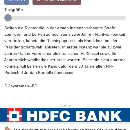
GTQ 8.809274
GYD 241.590075
Textgröße:
HKD 9.063634
HNL 31.037372
HRK 7.535927
Sollten die Richter die in der ersten Instanz verhängte Strafe
HTG 151.004686
abmildern und Le Pen zu höchstens zwei Jahren Nichtwählbarkeit
HUF 361.716561
verurteilen, könnte die Rechtspopulistin als Kandidatin bei der
IDR 20669.039071
Präsidentschaftswahl antreten. In erster Instanz war sie zu zwei
ILS 3.470936
Jahren Haft in Form einer elektronischen Fußfessel sowie fünf
IMP 0.85882
Jahren Nichtwählbarkeit verurteilt worden. Sollte sie nicht antreten
INR 109.868418
können, will Le Pen die Kandidatur dem 30 Jahre alten RN-
IQD 1514.327484
Parteichef Jordan Bardella überlassen.
IRR
1588628.329042
D.Jayaraman--BD
ISK 141.829705
JEP 0.85882
JMD 183.531544
Anzeige
JOD 0.819316
JPY 182.269373
KES 149.514917
KGS 101.051106