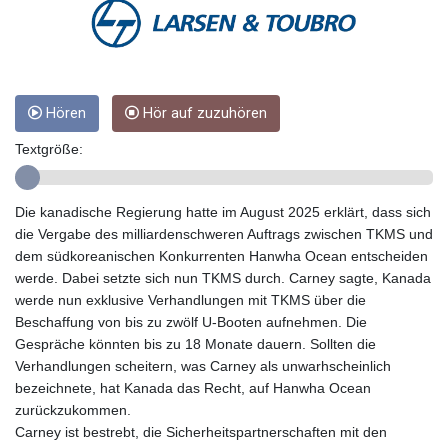
GTQ 8.820142
GYD 241.849406
HKD 9.067746
HNL 31.077375
HRK 7.536622
Hören
Hör auf zuzuhören
HTG 151.150865
HUF 363.096405
Textgröße:
IDR 20580.370421
ILS 3.468234
IMP 0.859288
Die kanadische Regierung hatte im August 2025 erklärt, dass sich
INR 109.992259
die Vergabe des milliardenschweren Auftrags zwischen TKMS und
IQD 1515.115748
dem südkoreanischen Konkurrenten Hanwha Ocean entscheiden
IRR
werde. Dabei setzte sich nun TKMS durch. Carney sagte, Kanada
1590322.371805
werde nun exklusive Verhandlungen mit TKMS über die
ISK 142.598215
Beschaffung von bis zu zwölf U-Booten aufnehmen. Die
JEP 0.859288
Gespräche könnten bis zu 18 Monate dauern. Sollten die
JMD 183.583315
Verhandlungen scheitern, was Carney als unwarhscheinlich
JOD 0.819746
bezeichnete, hat Kanada das Recht, auf Hanwha Ocean
JPY 182.445186
zurückzukommen.
KES 148.887592
Carney ist bestrebt, die Sicherheitspartnerschaften mit den
KGS 101.104505