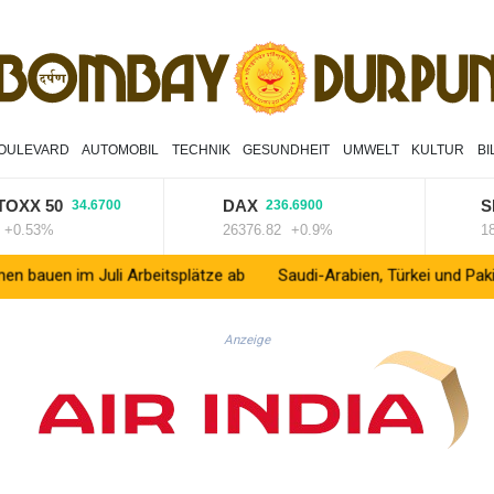
OULEVARD
AUTOMOBIL
TECHNIK
GESUNDHEIT
UMWELT
KULTUR
B
X 50
DAX
SDA
34.6700
236.6900
53%
26376.82
+0.9%
18704.
 Juli Arbeitsplätze ab
Saudi-Arabien, Türkei und Pakistan schl
Anzeige