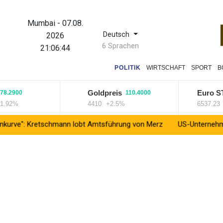
Mumbai
-
07.08.
Deutsch
2026
6 Sprachen
21:06:44
POLITIK
WIRTSCHAFT
SPORT
B
Goldpreis
Euro STOX
900
110.4000
2%
4410
+2.5%
6537.23
+0.
Kretschmann lobt Amtsführung von Merz
US-Unternehmen bauen im