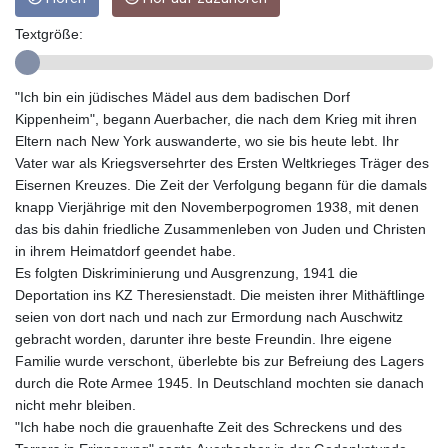
GTQ 8.820142
GYD 241.849406
Textgröße:
HKD 9.067746
HNL 31.077375
HRK 7.536622
"Ich bin ein jüdisches Mädel aus dem badischen Dorf
HTG 151.150865
Kippenheim", begann Auerbacher, die nach dem Krieg mit ihren
HUF 363.096405
Eltern nach New York auswanderte, wo sie bis heute lebt. Ihr
IDR 20580.370421
Vater war als Kriegsversehrter des Ersten Weltkrieges Träger des
ILS 3.468234
Eisernen Kreuzes. Die Zeit der Verfolgung begann für die damals
IMP 0.8566
knapp Vierjährige mit den Novemberpogromen 1938, mit denen
INR 109.992259
das bis dahin friedliche Zusammenleben von Juden und Christen
IQD 1515.115748
in ihrem Heimatdorf geendet habe.
IRR
Es folgten Diskriminierung und Ausgrenzung, 1941 die
1590322.371805
Deportation ins KZ Theresienstadt. Die meisten ihrer Mithäftlinge
ISK 142.598215
seien von dort nach und nach zur Ermordung nach Auschwitz
JEP 0.8566
gebracht worden, darunter ihre beste Freundin. Ihre eigene
JMD 183.583315
Familie wurde verschont, überlebte bis zur Befreiung des Lagers
JOD 0.819746
durch die Rote Armee 1945. In Deutschland mochten sie danach
JPY 182.445186
nicht mehr bleiben.
KES 148.887592
"Ich habe noch die grauenhafte Zeit des Schreckens und des
KGS 101.104505