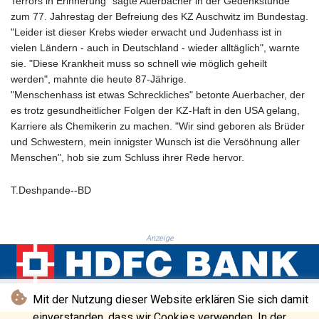
Terrors in Erinnerung" sagte Auerbacher in der Gedenkstunde
KHR 4685.244046
zum 77. Jahrestag der Befreiung des KZ Auschwitz im Bundestag.
KMF 492.514185
"Leider ist dieser Krebs wieder erwacht und Judenhass ist in
KRW 1627.712241
vielen Ländern - auch in Deutschland - wieder alltäglich", warnte
KWD 0.356853
sie. "Diese Krankheit muss so schnell wie möglich geheilt
KYD 0.963346
werden", mahnte die heute 87-Jährige.
KZT 541.784389
"Menschenhass ist etwas Schreckliches" betonte Auerbacher, der
LAK 26108.437325
es trotz gesundheitlicher Folgen der KZ-Haft in den USA gelang,
LBP
Karriere als Chemikerin zu machen. "Wir sind geboren als Brüder
103531.946431
und Schwestern, mein innigster Wunsch ist die Versöhnung aller
LKR 387.745291
Menschen", hob sie zum Schluss ihrer Rede hervor.
LRD 209.896866
LSL 18.648909
T.Deshpande--BD
LTL 3.413768
LVL 0.699335
LYD 7.358849
Anzeige
MAD 10.757887
MDL 20.102303
MGA 4982.944983
MKD 61.70777
Mit der Nutzung dieser Website erklären Sie sich damit
MMK 2427.596601
einverstanden, dass wir Cookies verwenden. In der