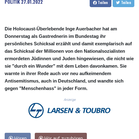
POLITIK
27.01.2022
Teilen
Teilen
CUC 1.156136
CUP 30.637594
CVE 110.646682
CZK 24.258158
Die Holocaust-Überlebende Inge Auerbacher hat am
DJF 205.46888
Donnerstag als Gastrednerin im Bundestag ihr
DKK 7.477932
persönliches Schicksal erzählt und damit exemplarisch auf
DOP 67.345355
das Schicksal der Millionen von den Nationalsozialisten
DZD 153.688625
EGP 57.293288
ermordeten Jüdinnen und Juden hingewiesen, die nicht wie
ERN 17.342035
sie "durch ein Wunder" mit dem Leben davonkamen. Sie
ETB 184.982115
warnte in ihrer Rede auch vor neu aufkeimendem
FJD 2.553384
Antisemitismus, auch in Deutschland, und wandte sich
FKP 0.8566
gegen "Menschenhass" in jeder Form.
GBP 0.856968
GEL 3.017966
Anzeige
GGP 0.8566
GHS 13.596606
GIP 0.8566
GMD 84.980421
GNF 10145.090599
Hören
Hör auf zuzuhören