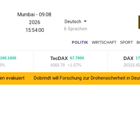
Mumbai
-
09.08.
Deutsch
2026
6 Sprachen
15:54:00
POLITIK
WIRTSCHAFT
SPORT
B
TecDAX
DAX
1000
67.7900
179.32
4068.78
+1.67%
26319.45
+0
t
Dobrindt will Forschung zur Drohensicherheit in Deutschland 