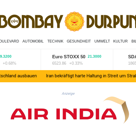
OULEVARD
AUTOMOBIL
TECHNIK
GESUNDHEIT
UMWELT
KULTUR
B
Euro STOXX 50
SDAX
00
21.3000
.68%
6523.86
+0.33%
18659.63
ausbauen
Iran bekräftigt harte Haltung in Streit um Straße von H
Anzeige