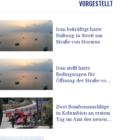
VORGESTELLT
BOB 13.69983
BRL 5.876989
BSD 1.152686
Iran bekräftigt harte
BTN 109.688637
Haltung in Streit um
BWP 15.558807
Straße von Hormus
BYN 3.432357
BYR 22660.258427
BZD 2.318271
CAD 1.61333
Iran stellt harte
Bedingungen für
CDF 2615.761404
Öffnung der Straße von
CHF 0.93588
Hormus
CLF 0.026829
CLP 1055.916879
CNY 7.801146
Zwei Bombenanschläge
CNH 7.796152
in Kolumbien an erstem
Tag im Amt des neuen
COP 3633.55485
Präsidenten Espriella
CRC 523.993489
CUC 1.156136