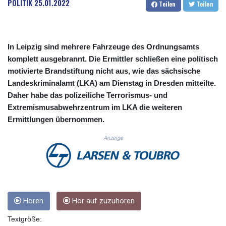
POLITIK
25.01.2022
Teilen
Teilen
CUC 1.152471
CUP 30.540479
CVE 110.809379
CZK 24.24407
In Leipzig sind mehrere Fahrzeuge des Ordnungsamts
DJF 204.817306
komplett ausgebrannt. Die Ermittler schließen eine politisch
DKK 7.476217
motivierte Brandstiftung nicht aus, wie das sächsische
DOP 67.193733
Landeskriminalamt (LKA) am Dienstag in Dresden mitteilte.
DZD 153.365094
EGP 57.264782
Daher habe das polizeiliche Terrorismus- und
ERN 17.287064
Extremismusabwehrzentrum im LKA die weiteren
ETB 185.968128
Ermittlungen übernommen.
FJD 2.552089
Anzeige
FKP 0.856077
GBP 0.85641
GEL 3.013725
GGP 0.856077
GHS 13.524239
GIP 0.856077
Hören
Hör auf zuzuhören
GMD 85.282572
GNF 10118.69464
Textgröße: