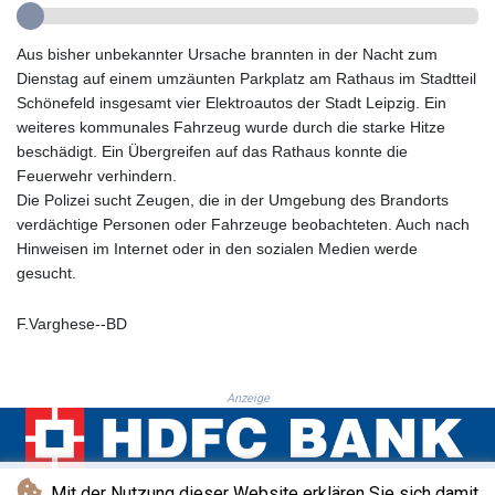
GTQ 8.791437
GYD 241.048608
HKD 9.04099
Aus bisher unbekannter Ursache brannten in der Nacht zum
HNL 30.88171
Dienstag auf einem umzäunten Parkplatz am Rathaus im Stadtteil
HRK 7.536585
Schönefeld insgesamt vier Elektroautos der Stadt Leipzig. Ein
HTG 150.649793
weiteres kommunales Fahrzeug wurde durch die starke Hitze
HUF 364.625083
beschädigt. Ein Übergreifen auf das Rathaus konnte die
IDR 20648.821428
Feuerwehr verhindern.
ILS 3.46629
Die Polizei sucht Zeugen, die in der Umgebung des Brandorts
IMP 0.856077
verdächtige Personen oder Fahrzeuge beobachteten. Auch nach
INR 109.809273
Hinweisen im Internet oder in den sozialen Medien werde
IQD 1509.393123
gesucht.
IRR
1584474.640687
F.Varghese--BD
ISK 142.41109
JEP 0.856077
JMD 182.637459
Anzeige
JOD 0.81708
JPY 182.544457
KES 149.083075
KGS 100.783234
Mit der Nutzung dieser Website erklären Sie sich damit