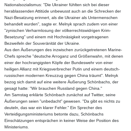
MNT 4144.10128
Nationalsozialismus: "Die Ukrainer fühlten sich bei dieser
MOP 9.310037
herablassenden Attitüde unbewusst auch an die Schrecken der
MRU 46.191483
Nazi-Besatzung erinnert, als die Ukrainer als Untermenschen
MUR 54.096679
behandelt wurden", sagte er. Melnyk sprach zudem von einer
MVR 17.805023
"zynischen Verharmlosung der völkerrechtswidrigen Krim-
MWK 1997.873162
Besetzung" und einem mit Hochnäsigkeit vorgetragenen
MXN 19.839187
Bezweifeln der Souveränität der Ukraine.
MYR 4.713377
Aus den Äußerungen des inzwischen zurückgetretenen Marine-
MZN 73.654852
Chefs spreche "deutsche Arroganz und Größenwahn, mit denen
NAD 18.793287
einer der hochrangigsten Köpfe der Bundeswehr von einer
NGN 1570.218621
heiligen Allianz mit Kriegsverbrecher Putin und einem deutsch-
NIO 42.399764
russischen modernen Kreuzzug gegen China träumt". Melnyk
NOK 10.999988
bezog sich damit auf eine weitere Äußerung Schönbachs, der
NPR 175.441856
gesagt hatte: "Wir brauchen Russland gegen China."
NZD 1.96294
Am Samstag erklärte Schönbach zunächst auf Twitter, seine
OMR 0.443115
Äußerungen seien "unbedacht" gewesen. "Da gibt es nichts zu
PAB 1.152181
deuteln, das war ein klarer Fehler." Ein Sprecher des
PEN 3.894648
Verteidigungsministeriums betonte dazu, Schönbachs
PGK 5.090567
Einschätzungen entsprächen in keiner Weise der Position des
PHP 70.070805
Ministeriums.