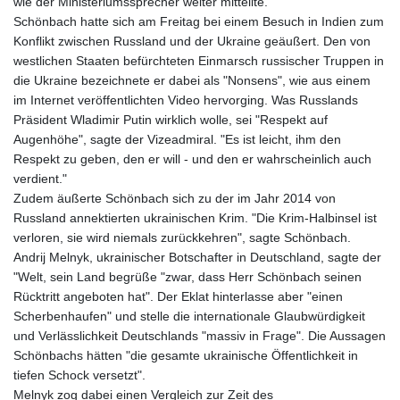
wie der Ministeriumssprecher weiter mitteilte.
KHR 4675.235131
Schönbach hatte sich am Freitag bei einem Besuch in Indien zum
KMF 492.105126
Konflikt zwischen Russland und der Ukraine geäußert. Den von
KRW 1640.600173
westlichen Staaten befürchteten Einmarsch russischer Truppen in
KWD 0.356874
die Ukraine bezeichnete er dabei als "Nonsens", wie aus einem
KYD 0.960205
im Internet veröffentlichten Video hervorging. Was Russlands
KZT 539.927945
Präsident Wladimir Putin wirklich wolle, sei "Respekt auf
LAK 26033.64904
Augenhöhe", sagte der Vizeadmiral. "Es ist leicht, ihm den
LBP
Respekt zu geben, den er will - und den er wahrscheinlich auch
103179.229954
verdient."
LKR 387.028882
Zudem äußerte Schönbach sich zu der im Jahr 2014 von
LRD 207.974585
Russland annektierten ukrainischen Krim. "Die Krim-Halbinsel ist
LSL 18.793369
verloren, sie wird niemals zurückkehren", sagte Schönbach.
LTL 3.402947
Andrij Melnyk, ukrainischer Botschafter in Deutschland, sagte der
LVL 0.697118
"Welt, sein Land begrüße "zwar, dass Herr Schönbach seinen
LYD 7.344833
Rücktritt angeboten hat". Der Eklat hinterlasse aber "einen
MAD 10.750192
Scherbenhaufen" und stelle die internationale Glaubwürdigkeit
MDL 20.047704
und Verlässlichkeit Deutschlands "massiv in Frage". Die Aussagen
MGA 4953.772522
Schönbachs hätten "die gesamte ukrainische Öffentlichkeit in
MKD 61.427977
tiefen Schock versetzt".
MMK 2419.54797
Melnyk zog dabei einen Vergleich zur Zeit des