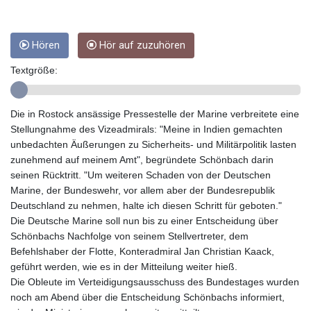
GTQ 8.791437
GYD 241.048608
HKD 9.04099
Hören
Hör auf zuzuhören
HNL 30.88171
HRK 7.536585
Textgröße:
HTG 150.649793
HUF 364.625083
IDR 20648.821428
Die in Rostock ansässige Pressestelle der Marine verbreitete eine
ILS 3.46629
Stellungnahme des Vizeadmirals: "Meine in Indien gemachten
IMP 0.856077
unbedachten Äußerungen zu Sicherheits- und Militärpolitik lasten
INR 109.809273
zunehmend auf meinem Amt", begründete Schönbach darin
IQD 1509.393123
seinen Rücktritt. "Um weiteren Schaden von der Deutschen
IRR
Marine, der Bundeswehr, vor allem aber der Bundesrepublik
1584474.640687
Deutschland zu nehmen, halte ich diesen Schritt für geboten."
ISK 142.41109
Die Deutsche Marine soll nun bis zu einer Entscheidung über
JEP 0.856077
Schönbachs Nachfolge von seinem Stellvertreter, dem
JMD 182.637459
Befehlshaber der Flotte, Konteradmiral Jan Christian Kaack,
JOD 0.81708
geführt werden, wie es in der Mitteilung weiter hieß.
JPY 182.544457
Die Obleute im Verteidigungsausschuss des Bundestages wurden
KES 149.083075
noch am Abend über die Entscheidung Schönbachs informiert,
KGS 100.783234