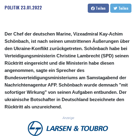
CUC 1.152471
POLITIK
23.01.2022
Teilen
Teilen
CUP 30.540479
CVE 110.809379
CZK 24.24407
DJF 204.817306
Der Chef der deutschen Marine, Vizeadmiral Kay-Achim
DKK 7.476217
Schönbach, ist nach seinen umstrittenen Äußerungen über
DOP 67.193733
den Ukraine-Konflikt zurückgetreten. Schönbach habe bei
DZD 153.365094
Verteidigungsministerin Christine Lambrecht (SPD) seinen
EGP 57.264782
Rücktritt eingereicht und die Ministerin habe diesen
ERN 17.287064
angenommen, sagte ein Sprecher des
ETB 185.968128
FJD 2.552089
Bundesverteidigungsministeriums am Samstagabend der
FKP 0.856077
Nachrichtenagentur AFP. Schönbach wurde demnach "mit
GBP 0.85641
sofortiger Wirkung" von seinen Aufgaben entbunden. Der
GEL 3.013725
ukrainische Botschafter in Deutschland bezeichnete den
GGP 0.856077
Rücktritt als unzureichend.
GHS 13.524239
GIP 0.856077
Anzeige
GMD 85.282572
GNF 10118.69464