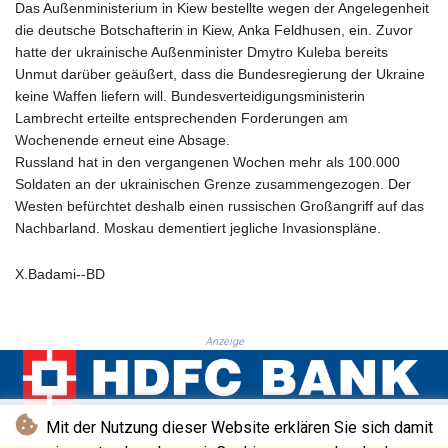
PKR 319.87712
Das Außenministerium in Kiew bestellte wegen der Angelegenheit
PLN 4.300443
die deutsche Botschafterin in Kiew, Anka Feldhusen, ein. Zuvor
PYG 6853.617163
hatte der ukrainische Außenminister Dmytro Kuleba bereits
QAR 4.211823
Unmut darüber geäußert, dass die Bundesregierung der Ukraine
RON 5.256075
keine Waffen liefern will. Bundesverteidigungsministerin
RSD 117.326118
Lambrecht erteilte entsprechenden Forderungen am
RUB 93.901208
Wochenende erneut eine Absage.
RWF 1692.588862
Russland hat in den vergangenen Wochen mehr als 100.000
SAR 4.32768
Soldaten an der ukrainischen Grenze zusammengezogen. Der
SBD 9.298537
Westen befürchtet deshalb einen russischen Großangriff auf das
SCR 16.618402
Nachbarland. Moskau dementiert jegliche Invasionspläne.
SDG 692.059091
SEK 10.953862
X.Badami--BD
SGD 1.478943
SLE 28.350098
SOS 658.506319
Anzeige
SRD 43.640038
STD 23853.821162
STN 24.459377
SVC 10.0813
Mit der Nutzung dieser Website erklären Sie sich damit
SZL 18.777732