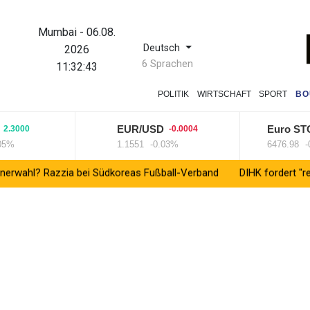
Mumbai
-
06.08.
Deutsch
2026
6 Sprachen
11:32:43
POLITIK
WIRTSCHAFT
SPORT
BO
EUR/USD
Euro STO
2.3000
-0.0004
5%
1.1551
-0.03%
6476.98
-0
rwahl? Razzia bei Südkoreas Fußball-Verband
DIHK fordert "resil