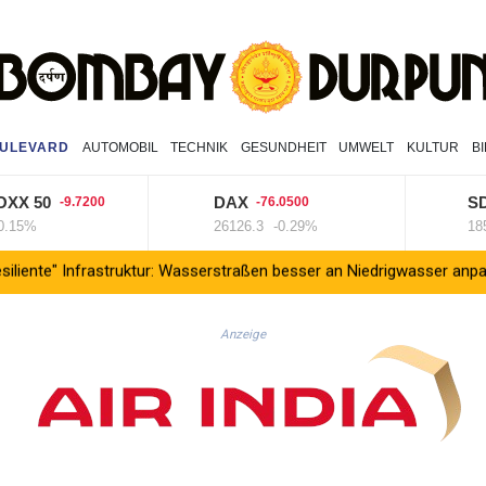
ULEVARD
AUTOMOBIL
TECHNIK
GESUNDHEIT
UMWELT
KULTUR
B
XX 50
DAX
SD
-9.7200
-76.0500
.15%
26126.3
-0.29%
1855
iente" Infrastruktur: Wasserstraßen besser an Niedrigwasser anpasse
Anzeige