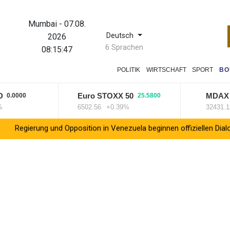
Mumbai
-
07.08.
Deutsch
2026
6 Sprachen
08:15:47
POLITIK
WIRTSCHAFT
SPORT
BO
Euro STOXX 50
MDAX
0000
25.5800
4.7
6502.56
+0.39%
32431.12
+
ung und Opposition in Venezuela beginnen offiziellen Dialog - ohne