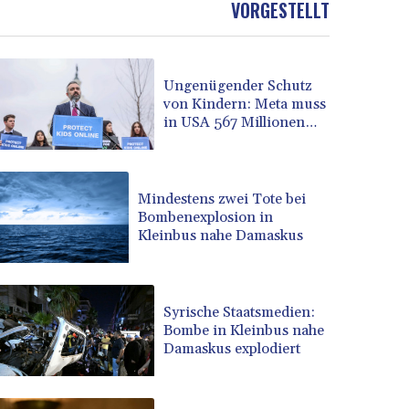
VORGESTELLT
BOB 13.934392
BRL 5.903903
BSD 1.152055
Ungenügender Schutz
BTN 109.639899
von Kindern: Meta muss
BWP 15.581348
in USA 567 Millionen
BYN 3.410947
Dollar zahlen
BYR 22585.863139
BZD 2.316988
CAD 1.614976
Mindestens zwei Tote bei
Bombenexplosion in
CDF 2604.28847
Kleinbus nahe Damaskus
CHF 0.936438
CLF 0.026729
CLP 1055.405144
CNY 7.7772
Syrische Staatsmedien:
CNH 7.775921
Bombe in Kleinbus nahe
Damaskus explodiert
COP 3641.809104
CRC 524.040432
CUC 1.15234