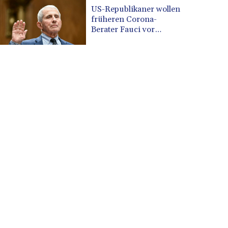
CUP 30.537009
US-Republikaner wollen
CVE 110.797088
früheren Corona-
CZK 24.246042
Berater Fauci vor
Gericht stellen lassen
DJF 204.79359
DKK 7.476071
DOP 67.179284
DZD 153.12335
EGP 57.264041
ERN 17.285099
ETB 185.946995
FJD 2.551799
FKP 0.85598
GBP 0.856476
GEL 3.013365
GGP 0.85598
GHS 13.522718
GIP 0.85598
GMD 85.273513
GNF 10117.544985