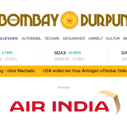
ULEVARD
AUTOMOBIL
TECHNIK
GESUNDHEIT
UMWELT
KULTUR
B
SDAX
DAX
900
10.9000
1
0.01%
18564.81
+0.06%
26140.1
 Machado
USA wollen bei Visa-Anträgen offenbar Online-Aktivität
Anzeige