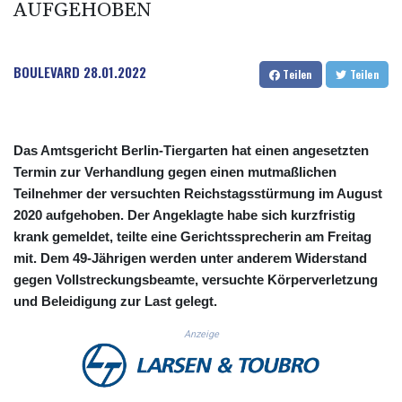
UFGEHOBEN
CUC 1.152471
CUP 30.540479
CVE 110.809379
BOULEVARD
28.01.2022
CZK 24.24407
Teilen
Teilen
DJF 204.817306
DKK 7.476217
DOP 67.193733
DZD 153.365094
Das Amtsgericht Berlin-Tiergarten hat einen angesetzten
EGP 57.264782
Termin zur Verhandlung gegen einen mutmaßlichen
ERN 17.287064
Teilnehmer der versuchten Reichstagsstürmung im August
ETB 185.968128
2020 aufgehoben. Der Angeklagte habe sich kurzfristig
FJD 2.552089
krank gemeldet, teilte eine Gerichtssprecherin am Freitag
FKP 0.856077
mit. Dem 49-Jährigen werden unter anderem Widerstand
GBP 0.85641
gegen Vollstreckungsbeamte, versuchte Körperverletzung
GEL 3.013725
und Beleidigung zur Last gelegt.
GGP 0.856077
GHS 13.524239
Anzeige
GIP 0.856077
GMD 85.282572
GNF 10118.69464