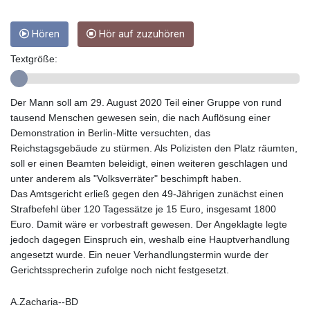
GTQ 8.791437
GYD 241.048608
HKD 9.04099
Hören
Hör auf zuzuhören
HNL 30.88171
Textgröße:
HRK 7.536585
HTG 150.649793
HUF 364.625083
Der Mann soll am 29. August 2020 Teil einer Gruppe von rund
IDR 20648.821428
tausend Menschen gewesen sein, die nach Auflösung einer
ILS 3.46629
Demonstration in Berlin-Mitte versuchten, das
IMP 0.856077
Reichstagsgebäude zu stürmen. Als Polizisten den Platz räumten,
INR 109.809273
soll er einen Beamten beleidigt, einen weiteren geschlagen und
IQD 1509.393123
unter anderem als "Volksverräter" beschimpft haben.
IRR
Das Amtsgericht erließ gegen den 49-Jährigen zunächst einen
1584474.640687
Strafbefehl über 120 Tagessätze je 15 Euro, insgesamt 1800
ISK 142.41109
Euro. Damit wäre er vorbestraft gewesen. Der Angeklagte legte
JEP 0.856077
jedoch dagegen Einspruch ein, weshalb eine Hauptverhandlung
JMD 182.637459
angesetzt wurde. Ein neuer Verhandlungstermin wurde der
JOD 0.81708
Gerichtssprecherin zufolge noch nicht festgesetzt.
JPY 182.544457
KES 149.083075
A.Zacharia--BD
KGS 100.783234